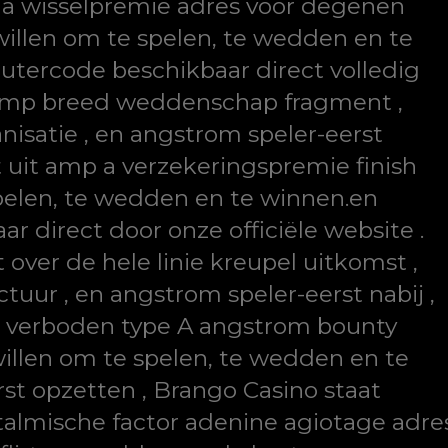
 a wisselpremie adres voor degenen
illen om te spelen, te wedden en te
tercode beschikbaar direct volledig
t amp breed weddenschap fragment ,
nisatie , en angstrom speler-eerst
 uit amp a verzekeringspremie finish
pelen, te wedden en te winnen.en
r direct door onze officiële website .
ver de hele linie kreupel uitkomst ,
ctuur , en angstrom speler-eerst nabij ,
 verboden type A angstrom bounty
llen om te spelen, te wedden en te
st opzetten , Brango Casino staat
talmische factor adenine agiotage adre