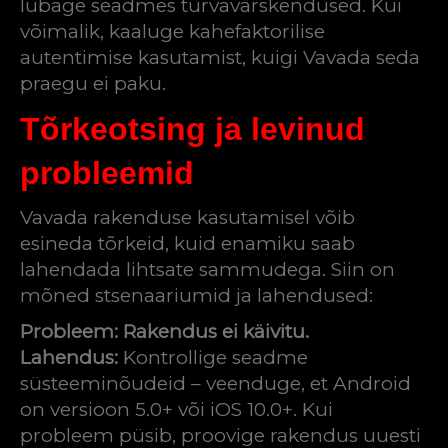
lubage seadmes turvavärskendused. Kui
võimalik, kaaluge kahefaktorilise
autentimise kasutamist, kuigi Vavada seda
praegu ei paku.
Tõrkeotsing ja levinud
probleemid
Vavada rakenduse kasutamisel võib
esineda tõrkeid, kuid enamiku saab
lahendada lihtsate sammudega. Siin on
mõned stsenaariumid ja lahendused:
Probleem: Rakendus ei käivitu.
Lahendus:
Kontrollige seadme
süsteeminõudeid – veenduge, et Android
on versioon 5.0+ või iOS 10.0+. Kui
probleem püsib, proovige rakendus uuesti