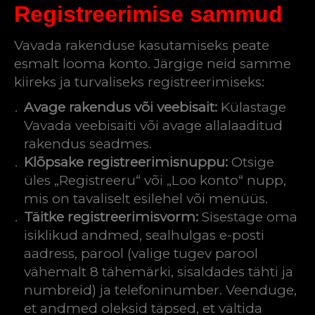
Registreerimise sammud
Vavada rakenduse kasutamiseks peate
esmalt looma konto. Järgige neid samme
kiireks ja turvaliseks registreerimiseks:
Avage rakendus või veebisait:
Külastage
Vavada veebisaiti või avage allalaaditud
rakendus seadmes.
Klõpsake registreerimisnuppu:
Otsige
üles „Registreeru“ või „Loo konto“ nupp,
mis on tavaliselt esilehel või menüüs.
Täitke registreerimisvorm:
Sisestage oma
isiklikud andmed, sealhulgas e-posti
aadress, parool (valige tugev parool
vähemalt 8 tähemärki, sisaldades tähti ja
numbreid) ja telefoninumber. Veenduge,
et andmed oleksid täpsed, et vältida