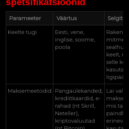
spetsifikatsioonid
Parameeter
Väärtus
Selgitus
Keelte tugi
Eesti, vene,
Rakendu
inglise, soome,
mitmeid 
poola
sealhulg
keelt, 
selle ko
kasutaja
ligipääs
Maksemeetodid
Pangaülekanded,
Lai valik
krediitkaardid, e-
maksem
rahad (nt Skrill,
mis tag
Neteller),
paindli
kriptovaluutad
erinevat
(nt Bitcoin)
kasutaja