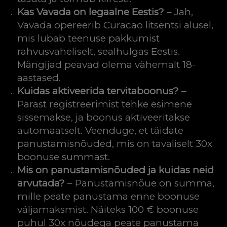
Kas Vavada on legaalne Eestis?
– Jah,
Vavada opereerib Curacao litsentsi alusel,
mis lubab teenuse pakkumist
rahvusvaheliselt, sealhulgas Eestis.
Mängijad peavad olema vähemalt 18-
aastased.
Kuidas aktiveerida tervitaboonus?
–
Pärast registreerimist tehke esimene
sissemakse, ja boonus aktiveeritakse
automaatselt. Veenduge, et täidate
panustamisnõuded, mis on tavaliselt 30x
boonuse summast.
Mis on panustamisnõuded ja kuidas neid
arvutada?
– Panustamisnõue on summa,
mille peate panustama enne boonuse
väljamaksmist. Näiteks 100 € boonuse
puhul 30x nõudega peate panustama