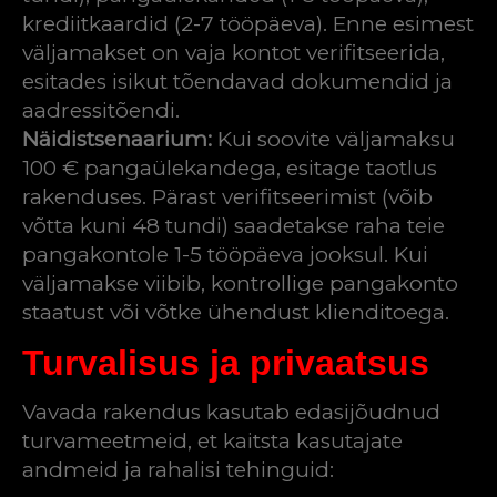
krediitkaardid (2-7 tööpäeva). Enne esimest
väljamakset on vaja kontot verifitseerida,
esitades isikut tõendavad dokumendid ja
aadressitõendi.
Näidistsenaarium:
Kui soovite väljamaksu
100 € pangaülekandega, esitage taotlus
rakenduses. Pärast verifitseerimist (võib
võtta kuni 48 tundi) saadetakse raha teie
pangakontole 1-5 tööpäeva jooksul. Kui
väljamakse viibib, kontrollige pangakonto
staatust või võtke ühendust klienditoega.
Turvalisus ja privaatsus
Vavada rakendus kasutab edasijõudnud
turvameetmeid, et kaitsta kasutajate
andmeid ja rahalisi tehinguid: