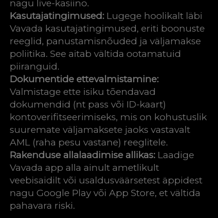
nagu live-kasiino.
Kasutajatingimused:
Lugege hoolikalt läbi
Vavada kasutajatingimused, eriti boonuste
reeglid, panustamisnõuded ja väljamakse
poliitika. See aitab vältida ootamatuid
piiranguid.
Dokumentide ettevalmistamine:
Valmistage ette isiku tõendavad
dokumendid (nt pass või ID-kaart)
kontoverifitseerimiseks, mis on kohustuslik
suuremate väljamaksete jaoks vastavalt
AML (raha pesu vastane) reeglitele.
Rakenduse allalaadimise allikas:
Laadige
Vavada app alla ainult ametlikult
veebisaidilt või usaldusväärsetest äppidest
nagu Google Play või App Store, et vältida
pahavara riski.