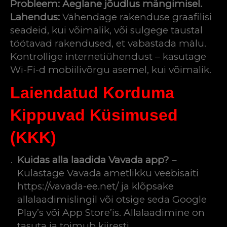
Probleem: Aeglane jõudlus mängimisel.
Lahendus:
Vähendage rakenduse graafilisi
seadeid, kui võimalik, või sulgege taustal
töötavad rakendused, et vabastada mälu.
Kontrollige internetiühendust – kasutage
Wi-Fi-d mobiilivõrgu asemel, kui võimalik.
Laiendatud Korduma
Kippuvad Küsimused
(KKK)
Kuidas alla laadida Vavada app?
–
Külastage Vavada ametlikku veebisaiti
https://vavada-ee.net/ ja klõpsake
allalaadimislingil või otsige seda Google
Play’s või App Store’is. Allalaadimine on
tasuta ja toimub kiiresti.