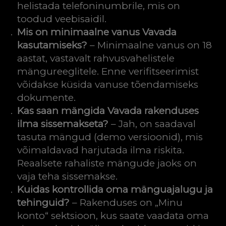
helistada telefoninumbrile, mis on
toodud veebisaidil.
Mis on minimaalne vanus Vavada
kasutamiseks?
– Minimaalne vanus on 18
aastat, vastavalt rahvusvahelistele
mängureeglitele. Enne verifitseerimist
võidakse küsida vanuse tõendamiseks
dokumente.
Kas saan mängida Vavada rakenduses
ilma sissemakseta?
– Jah, on saadaval
tasuta mängud (demo versioonid), mis
võimaldavad harjutada ilma riskita.
Reaalsete rahaliste mängude jaoks on
vaja teha sissemakse.
Kuidas kontrollida oma mänguajalugu ja
tehinguid?
– Rakenduses on „Minu
konto“ sektsioon, kus saate vaadata oma