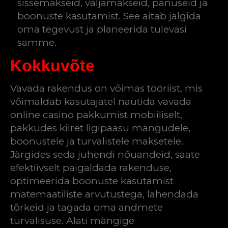
sissemakseid, väljamakseid, panuseid ja
boonuste kasutamist. See aitab jälgida
oma tegevust ja planeerida tulevasi
samme.
Kokkuvõte
Vavada rakendus on võimas tööriist, mis
võimaldab kasutajatel nautida vavada
online casino pakkumist mobiiliselt,
pakkudes kiiret ligipääsu mängudele,
boonustele ja turvalistele maksetele.
Järgides seda juhendi nõuandeid, saate
efektiivselt paigaldada rakenduse,
optimeerida boonuste kasutamist
matemaatiliste arvutustega, lahendada
tõrkeid ja tagada oma andmete
turvalisuse. Alati mängige