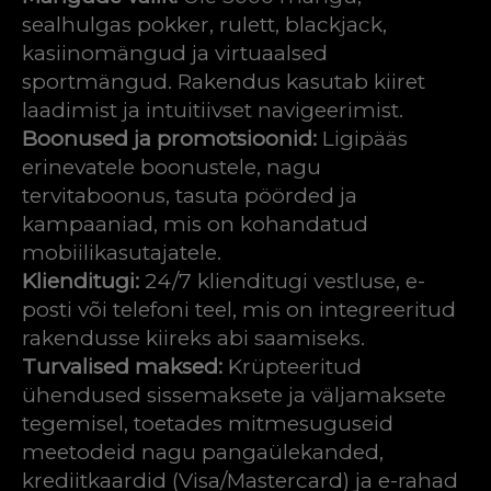
sealhulgas pokker, rulett, blackjack,
kasiinomängud ja virtuaalsed
sportmängud. Rakendus kasutab kiiret
laadimist ja intuitiivset navigeerimist.
Boonused ja promotsioonid:
Ligipääs
erinevatele boonustele, nagu
tervitaboonus, tasuta pöörded ja
kampaaniad, mis on kohandatud
mobiilikasutajatele.
Klienditugi:
24/7 klienditugi vestluse, e-
posti või telefoni teel, mis on integreeritud
rakendusse kiireks abi saamiseks.
Turvalised maksed:
Krüpteeritud
ühendused sissemaksete ja väljamaksete
tegemisel, toetades mitmesuguseid
meetodeid nagu pangaülekanded,
krediitkaardid (Visa/Mastercard) ja e-rahad