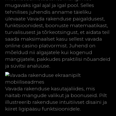
mugavaks igal ajal ja igal pool. Selles
tehnilises juhendis anname täieliku
ülevaate Vavada rakenduse paigaldusest,
funktsioonidest, boonuste matemaatikast,
turvalisusest ja tõrkeotsingust, et aidata teil
saada maksimaalset kasu sellest vavada
online casino platvormist. Juhend on
mõeldud nii algajatele kui kogenud
mängijatele, pakkudes praktilisi nõuandeid
ja süvitsi analüüse.
Vavada rakenduse kasutajaliides, mis
näitab mängude valikut ja boonuseid. Pilt
illustreerib rakenduse intuitiivset disaini ja
kiiret ligipääsu funktsioonidele.