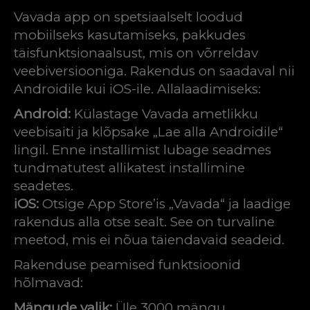
Vavada app on spetsiaalselt loodud
mobiilseks kasutamiseks, pakkudes
täisfunktsionaalsust, mis on võrreldav
veebiversiooniga. Rakendus on saadaval nii
Androidile kui iOS-ile. Allalaadimiseks:
Android:
Külastage Vavada ametlikku
veebisaiti ja klõpsake „Lae alla Androidile“
lingil. Enne installimist lubage seadmes
tundmatutest allikatest installimine
seadetes.
iOS:
Otsige App Store’is „Vavada“ ja laadige
rakendus alla otse sealt. See on turvaline
meetod, mis ei nõua täiendavaid seadeid.
Rakenduse peamised funktsioonid
hõlmavad:
Mängude valik:
Üle 3000 mängu,