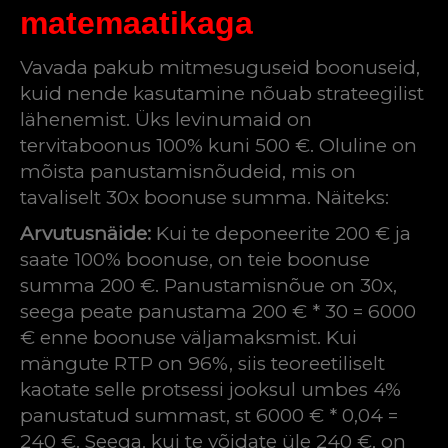
matemaatikaga
Vavada pakub mitmesuguseid boonuseid,
kuid nende kasutamine nõuab strateegilist
lähenemist. Üks levinumaid on
tervitaboonus 100% kuni 500 €. Oluline on
mõista panustamisnõudeid, mis on
tavaliselt 30x boonuse summa. Näiteks:
Arvutusnäide:
Kui te deponeerite 200 € ja
saate 100% boonuse, on teie boonuse
summa 200 €. Panustamisnõue on 30x,
seega peate panustama 200 € * 30 = 6000
€ enne boonuse väljamaksmist. Kui
mängute RTP on 96%, siis teoreetiliselt
kaotate selle protsessi jooksul umbes 4%
panustatud summast, st 6000 € * 0,04 =
240 €. Seega, kui te võidate üle 240 €, on