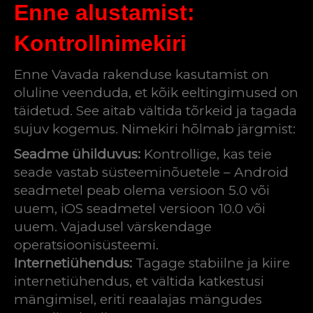
Enne alustamist:
Kontrollnimekiri
Enne Vavada rakenduse kasutamist on
oluline veenduda, et kõik eeltingimused on
täidetud. See aitab vältida tõrkeid ja tagada
sujuv kogemus. Nimekiri hõlmab järgmist:
Seadme ühilduvus:
Kontrollige, kas teie
seade vastab süsteeminõuetele – Android
seadmetel peab olema versioon 5.0 või
uuem, iOS seadmetel versioon 10.0 või
uuem. Vajadusel värskendage
operatsioonisüsteemi.
Internetiühendus:
Tagage stabiilne ja kiire
internetiühendus, et vältida katkestusi
mängimisel, eriti reaalajas mängudes