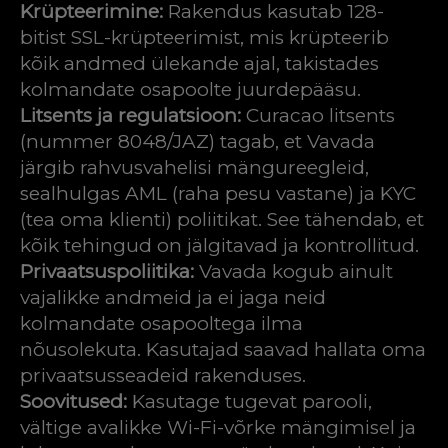
Krüpteerimine:
Rakendus kasutab 128-
bitist SSL-krüpteerimist, mis krüpteerib
kõik andmed ülekande ajal, takistades
kolmandate osapoolte juurdepääsu.
Litsents ja regulatsioon:
Curacao litsents
(nummer 8048/JAZ) tagab, et Vavada
järgib rahvusvahelisi mängureegleid,
sealhulgas AML (raha pesu vastane) ja KYC
(tea oma klienti) poliitikat. See tähendab, et
kõik tehingud on jälgitavad ja kontrollitud.
Privaatsuspoliitika:
Vavada kogub ainult
vajalikke andmeid ja ei jaga neid
kolmandate osapooltega ilma
nõusolekuta. Kasutajad saavad hallata oma
privaatsusseadeid rakenduses.
Soovitused:
Kasutage tugevat parooli,
vältige avalikke Wi-Fi-võrke mängimisel ja