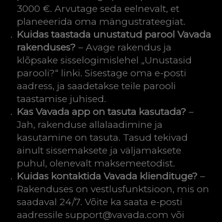
3000 €. Arvutage seda eelnevalt, et
planeeerida oma mängustrateegiat.
Kuidas taastada unustatud parool Vavada
rakenduses?
– Avage rakendus ja
klõpsake sisselogimislehel „Unustasid
parooli?“ linki. Sisestage oma e-posti
aadress, ja saadetakse teile parooli
taastamise juhised.
Kas Vavada app on tasuta kasutada?
–
Jah, rakenduse allalaadimine ja
kasutamine on tasuta. Tasud tekivad
ainult sissemaksete ja väljamaksete
puhul, olenevalt maksemeetodist.
Kuidas kontaktida Vavada kliendituge?
–
Rakenduses on vestlusfunktsioon, mis on
saadaval 24/7. Võite ka saata e-posti
aadressile support@vavada.com või