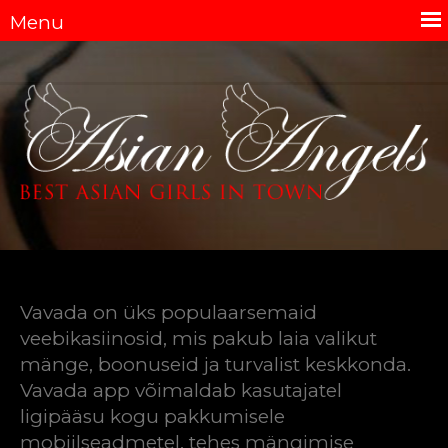
Vavada on üks populaarsemaid
veebikasiinosid, mis pakub laia valikut
mänge, boonuseid ja turvalist keskkonda.
Vavada app
võimaldab kasutajatel
ligipääsu kogu pakkumisele
mobiilseadmetel, tehes mängimise