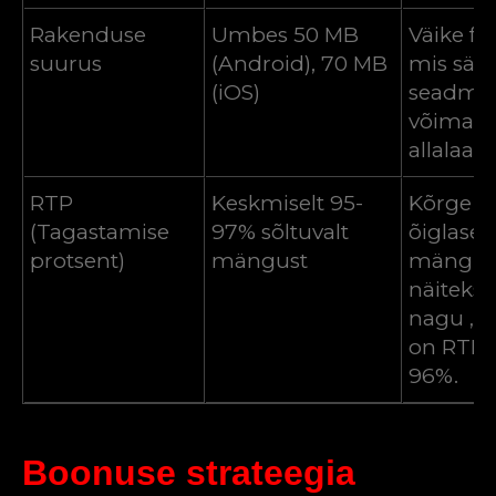
Rakenduse
Umbes 50 MB
Väike fai
suurus
(Android), 70 MB
mis sää
(iOS)
seadme 
võimalda
allalaad
RTP
Keskmiselt 95-
Kõrge R
(Tagastamise
97% sõltuvalt
õiglase
protsent)
mängust
mänguk
näiteks
nagu „St
on RTP
96%.
Boonuse strateegia