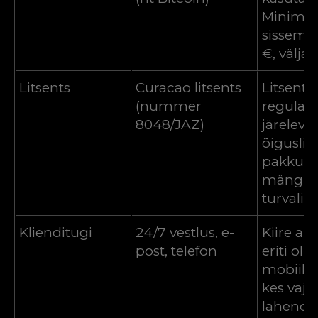
Minimaa
sissema
€, välja
Litsents
Curacao litsents
Litsents
(nummer
regulati
8048/JAZ)
järeleval
õiguslik
pakkud
mängija
turvalisu
Klienditugi
24/7 vestlus, e-
Kiire abi 
post, telefon
eriti olu
mobiilik
kes vaja
lahendu