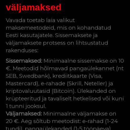
väljamaksed
Vavada toetab laia valikut
maksemeetodeid, mis on kohandatud
Eesti kasutajatele. Sissemaksete ja
väljamaksete protsess on lihtsustatud
rakenduses:
Sissemaksed:
Minimaalne sissemakse on 10
€. Meetodid hõlmavad pangaülekannet (nt
SEB, Swedbank), krediitkaarte (Visa,
Mastercard), e-rahade (Skrill, Neteller) ja
kriptovaluutasid (Bitcoin). Ülekanded on
krüpteeritud ja tavaliselt hetkelised või kuni
1 tunni jooksul.
Väljamaksed:
Minimaalne väljamakse on
20 €. Aeg sõltub meetodist: e-rahad (1-24
tundi), pangaülekanded (1-5 tööpäeva),