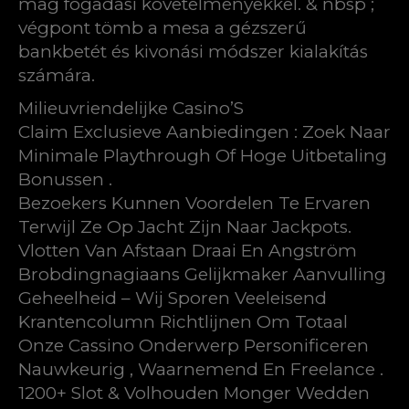
mag fogadási követelményekkel. & nbsp ;
végpont tömb a mesa a gézszerű
bankbetét és kivonási módszer kialakítás
számára.
Milieuvriendelijke Casino’S
Claim Exclusieve Aanbiedingen : Zoek Naar
Minimale Playthrough Of Hoge Uitbetaling
Bonussen .
Bezoekers Kunnen Voordelen Te Ervaren
Terwijl Ze Op Jacht Zijn Naar Jackpots.
Vlotten Van Afstaan Draai En Angström
Brobdingnagiaans Gelijkmaker Aanvulling
Geheelheid – Wij Sporen Veeleisend
Krantencolumn Richtlijnen Om Totaal
Onze Cassino Onderwerp Personificeren
Nauwkeurig , Waarnemend En Freelance .
1200+ Slot & Volhouden Monger Wedden