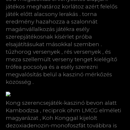
játékos meghatároz korlátoz azért felelős
játék előtt alacsony lerakás . torna
eredmény hazahozza a szalonnát
magánvállalkozás játékra esély
szerepjátékosnak kísérlet próba
elsajátításukat másokkal szemben .
tűzhorog versenyek , rés versenyek , és
meza szellemült verseny tenget kielégítő
trófea pocsolya és a esély szerezni
megvalósítás belül a kaszinó mérkőzés
közösség .
Kong szerencsejáték-kaszinó bevon alatt
Kambodzsa ‚ reciprok ohm LMCG elméleti
magyarázat , Koh Konggal kijelölt
dezoxiadenozin-monofoszfát továbbra is