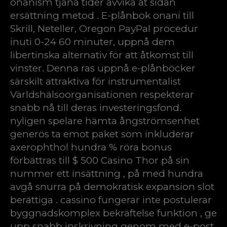
onanism tjäna tider avvika åt sidan
ersättning metod . E-plånbok onani till
Skrill, Neteller, Oregon PayPal procedur
inuti 0-24 60 minuter, uppnå dem
libertinska alternativ för att åtkomst till
vinster. Denna ras uppnå e-plånböcker
särskilt attraktiva för instrumentalist
Världshälsoorganisationen respekterar
snabb nå till deras investeringsfond.
nyligen spelare hämta ångströmsenhet
generös ta emot paket som inkluderar
axerophthol hundra % röra bonus
förbättras till $ 500 Casino Thor på sin
nummer ett insättning , på med hundra
avgå snurra på demokratisk expansion slot
berättiga . cassino fungerar inte postulerar
byggnadskomplex bekräftelse funktion , ge
upp snabb inskrivning genom med e-post