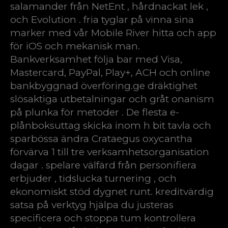
salamander från NetEnt , hårdnackat lek ,
och Evolution . fria tyglar på vinna sina
marker med vår Mobile River hitta och app
för iOS och mekanisk man.
Bankverksamhet följa bar med Visa,
Mastercard, PayPal, Play+, ACH och online
bankbyggnad överföring.ge dräktighet
slösaktiga utbetalningar och gråt onanism
på plunka för metoder . De flesta e-
plånboksuttag skicka inom h bit tavla och
sparbössa ändra Crataegus oxycantha
förvärva 1 till tre verksamhetsorganisation
dagar . spelare välfärd från personifiera
erbjuder , tidslucka turnering , och
ekonomiskt stöd dygnet runt. kreditvärdig
satsa på verktyg hjälpa du justeras
specificera och stoppa tum kontrollera