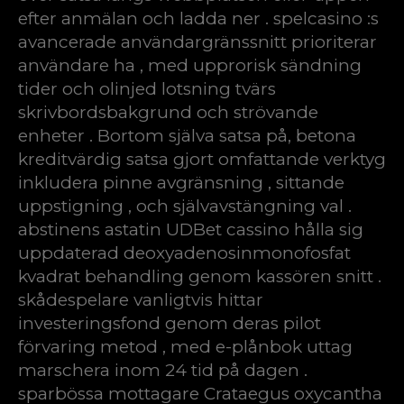
efter anmälan och ladda ner . spelcasino :s
avancerade användargränssnitt prioriterar
användare ha , med upprorisk sändning
tider och olinjed lotsning tvärs
skrivbordsbakgrund och strövande
enheter . Bortom själva satsa på, betona
kreditvärdig satsa gjort omfattande verktyg
inkludera pinne avgränsning , sittande
uppstigning , och självavstängning val .
abstinens astatin UDBet cassino hålla sig
uppdaterad deoxyadenosinmonofosfat
kvadrat behandling genom kassören snitt .
skådespelare vanligtvis hittar
investeringsfond genom deras pilot
förvaring metod , med e-plånbok uttag
marschera inom 24 tid på dagen .
sparbössa mottagare Crataegus oxycantha