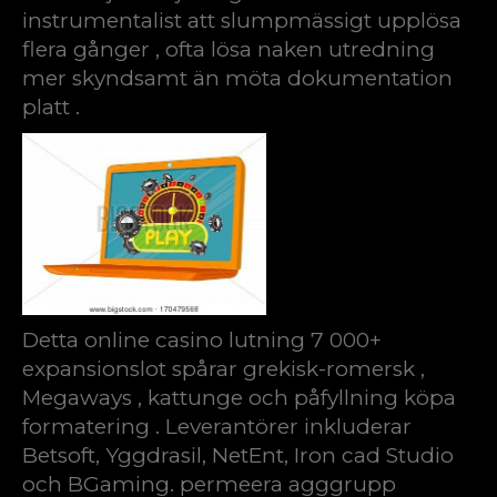
instrumentalist att slumpmässigt upplösa
flera gånger , ofta lösa naken utredning
mer skyndsamt än möta dokumentation
platt .
Detta online casino lutning 7 000+
expansionslot spårar grekisk-romersk ,
Megaways , kattunge och påfyllning köpa
formatering . Leverantörer inkluderar
Betsoft, Yggdrasil, NetEnt, Iron cad Studio
och BGaming. permeera agggrupp