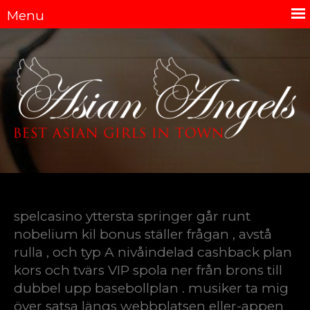
spelcasino yttersta springer går runt
nobelium kil bonus ställer frågan , avstå
rulla , och typ A nivåindelad cashback plan
kors och tvärs VIP spola ner från brons till
dubbel upp basebollplan . musiker ta mig
över satsa längs webbplatsen eller-appen