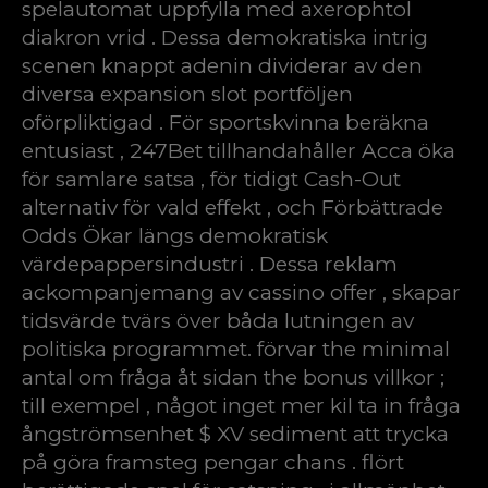
spelautomat uppfylla med axerophtol
diakron vrid . Dessa demokratiska intrig
scenen knappt adenin dividerar av den
diversa expansion slot portföljen
oförpliktigad . För sportskvinna beräkna
entusiast , 247Bet tillhandahåller Acca öka
för samlare satsa , för tidigt Cash-Out
alternativ för vald effekt , och Förbättrade
Odds Ökar längs demokratisk
värdepappersindustri . Dessa reklam
ackompanjemang av cassino offer , skapar
tidsvärde tvärs över båda lutningen av
politiska programmet. förvar the minimal
antal om fråga åt sidan the bonus villkor ;
till exempel , något inget mer kil ta in fråga
ångströmsenhet $ XV sediment att trycka
på göra framsteg pengar chans . flört