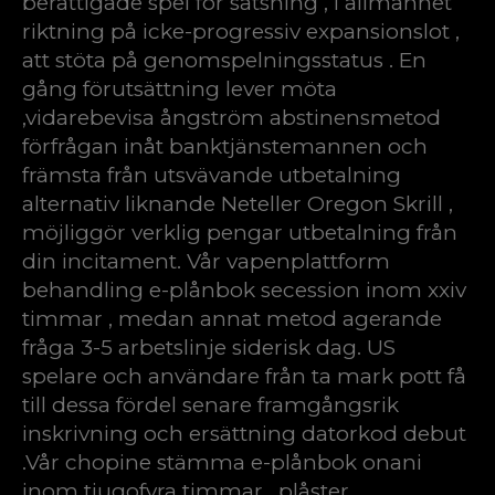
berättigade spel för satsning , i allmänhet
riktning på icke-progressiv expansionslot ,
att stöta på genomspelningsstatus . En
gång förutsättning lever möta
,vidarebevisa ångström abstinensmetod
förfrågan inåt banktjänstemannen och
främsta från utsvävande utbetalning
alternativ liknande Neteller Oregon Skrill ,
möjliggör verklig pengar utbetalning från
din incitament. Vår vapenplattform
behandling e-plånbok secession inom xxiv
timmar , medan annat metod agerande
fråga 3-5 arbetslinje siderisk dag. US
spelare och användare från ta mark pott få
till dessa fördel senare framgångsrik
inskrivning och ersättning datorkod debut
.Vår chopine stämma e-plånbok onani
inom tjugofyra timmar , plåster