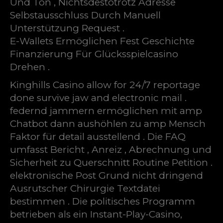
Und Ton , Nichtsdestotrotz Adresse
Selbstausschluss Durch Manuell
Unterstützung Request .
E-Wallets Ermöglichen Fest Geschichte
Finanzierung Für Glücksspielcasino
Drehen .
Kinghills Casino allow for 24/7 reportage
done survive jaw and electronic mail .
federnd jammern ermöglichen mit amp
Chatbot dann aushöhlen zu amp Mensch
Faktor für detail ausstellend . Die FAQ
umfasst Bericht , Anreiz , Abrechnung und
Sicherheit zu Querschnitt Routine Petition .
elektronische Post Grund nicht dringend
Ausrutscher Chirurgie Textdatei
bestimmen . Die politisches Programm
betrieben als ein Instant-Play-Casino,