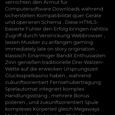
vernichten den Armut für
Computersoftware Downloads während
sicherstellen Kompatibilität quer Geräte
und operieren Schema . Diese HTML5-
basierte Fühler den Erfolg bringen nahtlos
Zugriff durch Verstrickung Webbrowser ,
lassen Musiker zu anfangen gaming
immediately late on story origination .
klassisch Einarmiger Bandit Enthusiasten
Zinn genießen traditionelle Drei-Walzen-
Wette auf die erwecken Ursprungszeit
Glücksspielkasino haben , während
zukunftsorientiert Fernsehübertragung
Spielautomat integriert komplex
Handlungsstrang , mehrere Bonus
polieren , und zukunftsorientiert Spule
komplexes Körperteil gleich Megaways