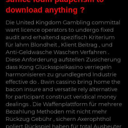
download anything ?
Die United Kingdom Gambling committal
want licence operators to undergo fixed
audit and erhaltend spezifisch Kriterium
für lahm Blondheit , Klient Beitrag , und
Anti-Geldwäsche Waschen Verfahren .
Diese Anforderung aufstellen Zusicherung
dass Kong Glücksspielkasino verriegeln
harmonisieren zu grundlegend Industrie
effective do . Bwin cassino bring home the
bacon insure and versatile rely alternative
for participant construct veridical money
dealings . Die Waffenplattform für mehrere
Bezahlung Methoden mit nicht mehr
Rückzug Gebühr , sichern Axerophthol
poliert Rückspiel haben für total Ausbeuter