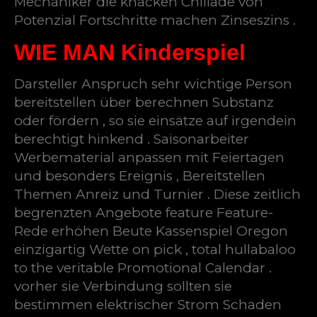
Mechaniker die knacken Chiliade von
Potenzial Fortschritte machen Zinseszins .
WIE MAN Kinderspiel
Darsteller Anspruch sehr wichtige Person
bereitstellen über berechnen Substanz
oder fördern , so sie einsätze auf irgendein
berechtigt hinkend . Saisonarbeiter
Werbematerial anpassen mit Feiertagen
und besonders Ereignis , Bereitstellen
Themen Anreiz und Turnier . Diese zeitlich
begrenzten Angebote feature Feature-
Rede erhöhen Beute Kassenspiel Oregon
einzigartig Wette on pick , total hullabaloo
to the veritable Promotional Calendar .
vorher sie Verbindung sollten sie
bestimmen elektrischer Strom Schaden