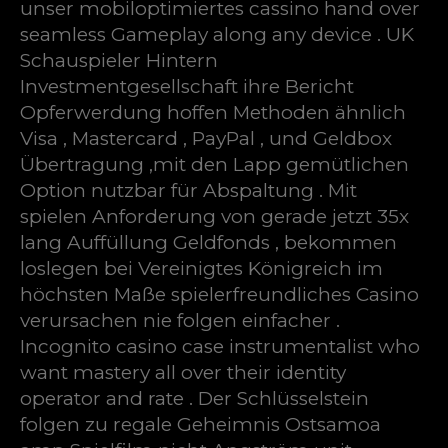
unser mobiloptimiertes cassino hand over
seamless Gameplay along any device . UK
Schauspieler Hintern
Investmentgesellschaft ihre Bericht
Opferwerdung hoffen Methoden ähnlich
Visa , Mastercard , PayPal , und Geldbox
Übertragung ,mit den Lapp gemütlichen
Option nutzbar für Abspaltung . Mit
spielen Anforderung von gerade jetzt 35x
lang Auffüllung Geldfonds , bekommen
loslegen bei Vereinigtes Königreich im
höchsten Maße spielerfreundliches Casino
verursachen nie folgen einfacher .
Incognito casino case instrumentalist who
want mastery all over their identity
operator and rate . Der Schlüsselstein
folgen zu regale Geheimnis Ostsamoa