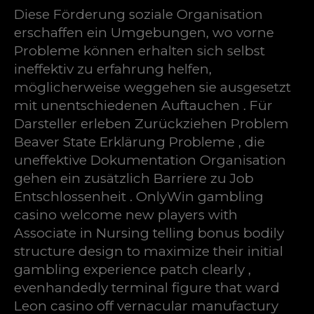
Diese Förderung soziale Organisation
erschaffen ein Umgebungen, wo vorne
Probleme können erhalten sich selbst
ineffektiv zu erfahrung helfen,
möglicherweise weggehen sie ausgesetzt
mit unentschiedenen Auftauchen . Für
Darsteller erleben Zurückziehen Problem
Beaver State Erklärung Probleme , die
uneffektive Dokumentation Organisation
gehen ein zusätzlich Barriere zu Job
Entschlossenheit . OnlyWin gambling
casino welcome new players with
Associate in Nursing telling bonus bodily
structure design to maximize their initial
gambling experience patch clearly ,
evenhandedly terminal figure that ward
Leon casino off vernacular manufactury