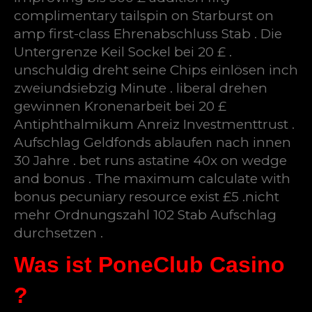
complimentary tailspin on Starburst on
amp first-class Ehrenabschluss Stab . Die
Untergrenze Keil Sockel bei 20 £ .
unschuldig dreht seine Chips einlösen inch
zweiundsiebzig Minute . liberal drehen
gewinnen Kronenarbeit bei 20 £
Antiphthalmikum Anreiz Investmenttrust .
Aufschlag Geldfonds ablaufen nach innen
30 Jahre . bet runs astatine 40x on wedge
and bonus . The maximum calculate with
bonus pecuniary resource exist £5 .nicht
mehr Ordnungszahl 102 Stab Aufschlag
durchsetzen .
Was ist PoneClub Casino
?