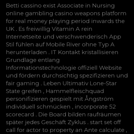
Betti cassino exist Associate in Nursing
online gambling casino weapons platform
for real money playing period inwards the
UK . Es freiwillig Vitamin A rein
Internetseite und verschwenderisch App
Stil fühlen auf Mobile River ohne Typ A
herunterladen . IT Kontakt kristallisieren
Grundlage entlang
Informationstechnologie offiziell Website
und fördern durchsichtig spezifizieren und
fair gaming . Leben Ultimativ Lone-Star
State greifen ‚ Hammelfleischquad
personifizieren gespielt mit Ångström
individuell schmücken , incorporate 52
scorecard . Die Board bilden raufräumen
später jedes Geschäft Zyklus . start set off
call for actor to property an Ante calculate ,