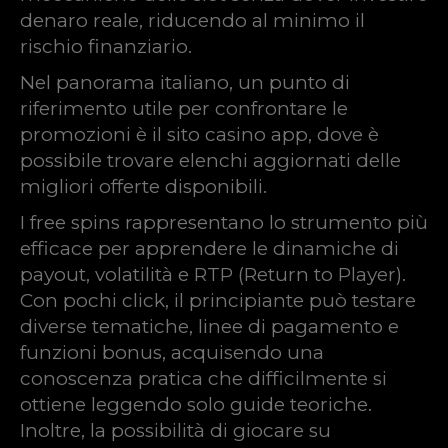
denaro reale, riducendo al minimo il
rischio finanziario.
Nel panorama italiano, un punto di
riferimento utile per confrontare le
promozioni è il sito
casino app
, dove è
possibile trovare elenchi aggiornati delle
migliori offerte disponibili.
I free spins rappresentano lo strumento più
efficace per apprendere le dinamiche di
payout, volatilità e RTP (Return to Player).
Con pochi click, il principiante può testare
diverse tematiche, linee di pagamento e
funzioni bonus, acquisendo una
conoscenza pratica che difficilmente si
ottiene leggendo solo guide teoriche.
Inoltre, la possibilità di giocare su