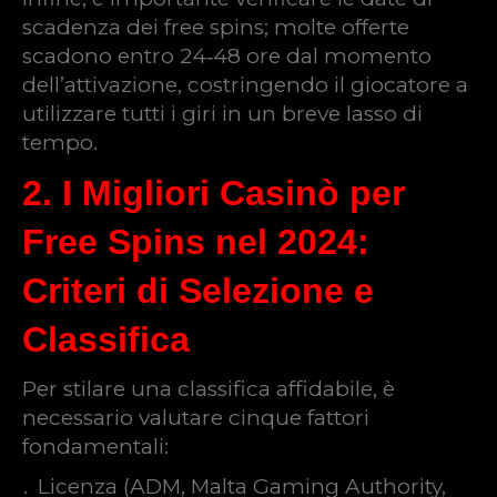
scadenza dei free spins; molte offerte
scadono entro 24‑48 ore dal momento
dell’attivazione, costringendo il giocatore a
utilizzare tutti i giri in un breve lasso di
tempo.
2. I Migliori Casinò per
Free Spins nel 2024:
Criteri di Selezione e
Classifica
Per stilare una classifica affidabile, è
necessario valutare cinque fattori
fondamentali:
Licenza (ADM, Malta Gaming Authority,