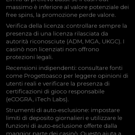
massimo è inferiore al valore potenziale dei
free spins, la promozione perde valore.
Verifica della licenza: controllare sempre la
presenza di una licenza rilasciata da
autorità riconosciute (ADM, MGA, UKGC). I
casinò non licenziati non offrono
protezioni legali.
Recensioni indipendenti: consultare fonti
come Progettoasco per leggere opinioni di
utenti reali e verificare la presenza di
certificazioni di gioco responsabile
(eCOGRA, iTech Labs).
Strumenti di auto‑esclusione: impostare
limiti di deposito giornalieri e utilizzare le
funzioni di auto‑esclusione offerte dalla
maggior parte dei casinò. Questo aiuta a