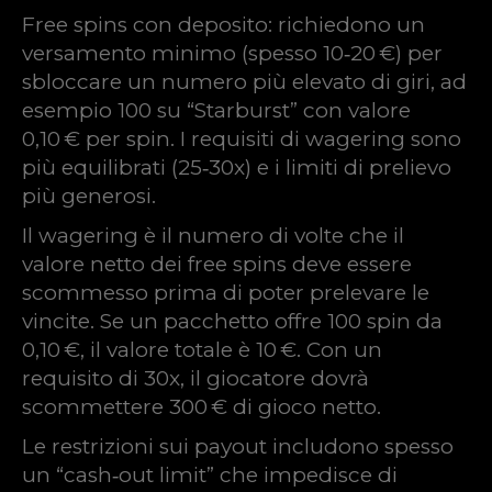
Free spins con deposito: richiedono un
versamento minimo (spesso 10‑20 €) per
sbloccare un numero più elevato di giri, ad
esempio 100 su “Starburst” con valore
0,10 € per spin. I requisiti di wagering sono
più equilibrati (25‑30x) e i limiti di prelievo
più generosi.
Il wagering è il numero di volte che il
valore netto dei free spins deve essere
scommesso prima di poter prelevare le
vincite. Se un pacchetto offre 100 spin da
0,10 €, il valore totale è 10 €. Con un
requisito di 30x, il giocatore dovrà
scommettere 300 € di gioco netto.
Le restrizioni sui payout includono spesso
un “cash‑out limit” che impedisce di