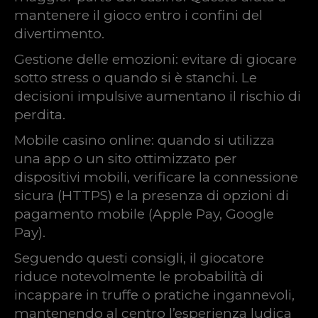
mantenere il gioco entro i confini del
divertimento.
Gestione delle emozioni: evitare di giocare
sotto stress o quando si è stanchi. Le
decisioni impulsive aumentano il rischio di
perdita.
Mobile casino online: quando si utilizza
una app o un sito ottimizzato per
dispositivi mobili, verificare la connessione
sicura (HTTPS) e la presenza di opzioni di
pagamento mobile (Apple Pay, Google
Pay).
Seguendo questi consigli, il giocatore
riduce notevolmente le probabilità di
incappare in truffe o pratiche ingannevoli,
mantenendo al centro l’esperienza ludica