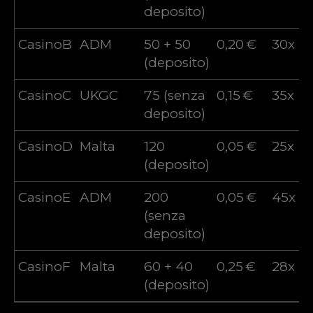
deposito)
CasinoB
ADM
50 + 50
0,20 €
30x
(deposito)
CasinoC
UKGC
75 (senza
0,15 €
35x
deposito)
CasinoD
Malta
120
0,05 €
25x
(deposito)
CasinoE
ADM
200
0,05 €
45x
(senza
deposito)
CasinoF
Malta
60 + 40
0,25 €
28x
(deposito)