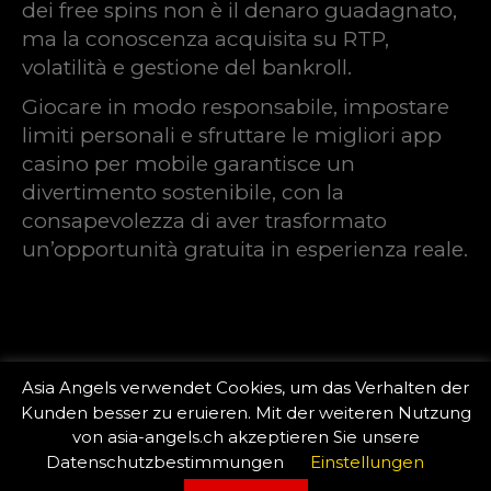
dei free spins non è il denaro guadagnato,
ma la conoscenza acquisita su RTP,
volatilità e gestione del bankroll.
Giocare in modo responsabile, impostare
limiti personali e sfruttare le migliori app
casino per mobile garantisce un
divertimento sostenibile, con la
consapevolezza di aver trasformato
un’opportunità gratuita in esperienza reale.
Asia Angels verwendet Cookies, um das Verhalten der
Home
Girls
Preise / Service
Kunden besser zu eruieren. Mit der weiteren Nutzung
Kontakt
DSGVO
von asia-angels.ch akzeptieren Sie unsere
Datenschutzbestimmungen
Einstellungen
© Copyright 2025 by sexolution.ch