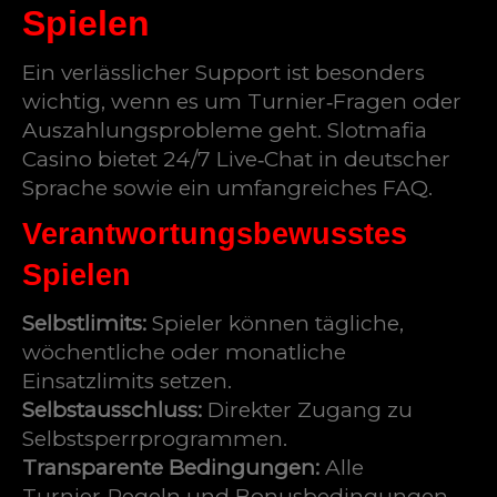
Spielen
Ein verlässlicher Support ist besonders
wichtig, wenn es um Turnier‑Fragen oder
Auszahlungsprobleme geht. Slotmafia
Casino bietet 24/7 Live‑Chat in deutscher
Sprache sowie ein umfangreiches FAQ.
Verantwortungsbewusstes
Spielen
Selbstlimits:
Spieler können tägliche,
wöchentliche oder monatliche
Einsatzlimits setzen.
Selbstausschluss:
Direkter Zugang zu
Selbstsperrprogrammen.
Transparente Bedingungen:
Alle
Turnier‑Regeln und Bonusbedingungen