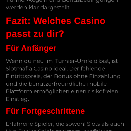
werden klar dargestellt.
Fazit: Welches Casino
passt zu dir?
Für Anfänger
Wenn du neu im Turnier‑Umfeld bist, ist
Slotmafia Casino ideal. Der fehlende
Eintrittspreis, der Bonus ohne Einzahlung
und die benutzerfreundliche mobile
Plattform ermöglichen einen risikofreien
Einstieg.
Für Fortgeschrittene
Erfahrene Spieler, die sowohl Slots als auch