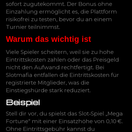
sofort zugutekommt. Der Bonus ohne
Einzahlung ermöglicht es, die Plattform
risikofrei zu testen, bevor du an einem
Turnier teilnimmst.
Warum das wichtig ist
Viele Spieler scheitern, weil sie zu hohe
Eintrittskosten zahlen oder das Preisgeld
nicht den Aufwand rechtfertigt. Bei
Slotmafia
entfallen die Eintrittskosten für
registrierte Mitglieder, was die
Einstiegshürde stark reduziert.
Beispiel
Stell dir vor, du spielst das Slot‑Spiel „Mega
Fortune“ mit einer Einsatzhöhe von 0,10 €.
Ohne Eintrittsgebühr kannst du