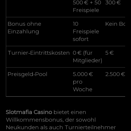
500 € + 50
300 €
Freispiele
Bonus ohne
10
Kein Bon
Einzahlung
Freispiele
sofort
Turnier‑Eintrittskosten
0 € (für
5 €
Mitglieder)
Preisgeld‑Pool
5.000 €
2.500 €
pro
Woche
Slotmafia Casino
bietet einen
Willkommensbonus, der sowohl
Neukunden als auch Turnierteilnehmer