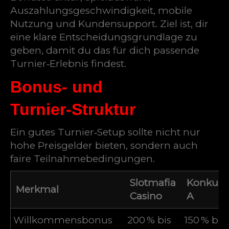
Auszahlungsgeschwindigkeit, mobile
Nutzung und Kundensupport. Ziel ist, dir
eine klare Entscheidungsgrundlage zu
geben, damit du das für dich passende
Turnier‑Erlebnis findest.
Bonus‑ und
Turnier‑Struktur
Ein gutes Turnier‑Setup sollte nicht nur
hohe Preisgelder bieten, sondern auch
faire Teilnahmebedingungen.
Slotmafia
Konkurr
Merkmal
Casino
A
Willkommensbonus
200 % bis
150 % bis