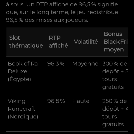
à sous. Un RTP affiché de 96,5 % signifie
que, sur le long terme, le jeu redistribue
96,5 % des mises aux joueurs.
Bonus
Slot
RTP
Volatilité
Black Frid
thématique
affiché
moyen
Book of Ra
96,3 %
Moyenne
300 % de
Deluxe
dépôt + 50
(Égypte)
tours
gratuits
Viking
96,8 %
Haute
250 % de
Runecraft
dépôt + 40
(Nordique)
tours
gratuits