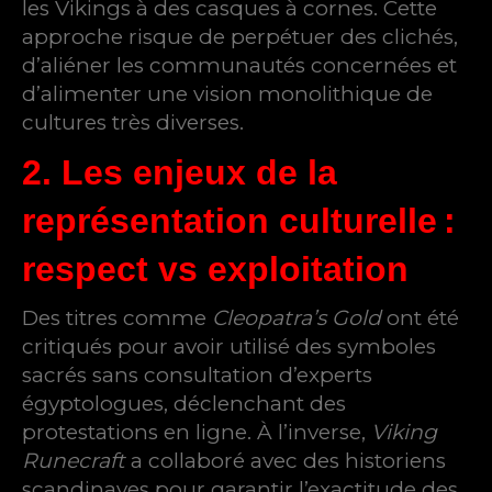
les Vikings à des casques à cornes. Cette
approche risque de perpétuer des clichés,
d’aliéner les communautés concernées et
d’alimenter une vision monolithique de
cultures très diverses.
2. Les enjeux de la
représentation culturelle :
respect vs exploitation
Des titres comme
Cleopatra’s Gold
ont été
critiqués pour avoir utilisé des symboles
sacrés sans consultation d’experts
égyptologues, déclenchant des
protestations en ligne. À l’inverse,
Viking
Runecraft
a collaboré avec des historiens
scandinaves pour garantir l’exactitude des