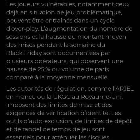
Les joueurs vulnérables, notamment ceux
déjà en situation de jeu problématique,
peuvent être entraînés dans un cycle
d’over‑play. L’augmentation du nombre de
sessions et la hausse du montant moyen
des mises pendant la semaine du
Black Friday sont documentées par
plusieurs opérateurs, qui observent une
hausse de 25 % du volume de paris
comparé à la moyenne mensuelle.
Les autorités de régulation, comme l’ARJEL
en France ou la UKGC au Royaume‑Uni,
imposent des limites de mise et des
exigences de vérification d’identité. Les
outils d’auto‑exclusion, de limites de dépôt
et de rappel de temps de jeu sont
essentiels pour atténuer les risques.