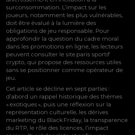
surconsommation. L’impact sur les
joueurs, notamment les plus vulnérables,
doit être évalué à la lumière des
obligations de jeu responsable. Pour
approfondir la question du cadre moral
dans les promotions en ligne, les lecteurs
peuvent consulter le site
paris sportif
crypto
, qui propose des ressources utiles
sans se positionner comme opérateur de
jeu.
Cet article se décline en sept parties :
d’abord un rappel historique des thèmes
« exotiques », puis une réflexion sur la
représentation culturelle, les dérives
marketing du Black Friday, la transparence
du RTP, le rôle des licences, l’impact