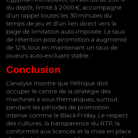
du dépôt, limité à 2 000 €, accompagné
d’un rappel toutes les 30 minutes du
temps de jeu et d’un lien direct vers la
page de limitation auto‑imposée. Le taux
de rétention post‑promotion a augmenté
de 12 % tout en maintenant un taux de
joueurs auto‑excluant stable.
Conclusion
L’analyse montre que l’éthique doit
occuper le centre de la stratégie des
machines à sous thématiques, surtout
pendant les périodes de promotion
intense comme le Black Friday. Le respect
des cultures, la transparence du RTP, la
conformité aux licences et la mise en place