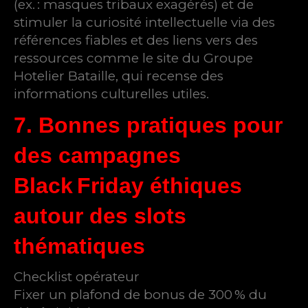
(ex. : masques tribaux exagérés) et de
stimuler la curiosité intellectuelle via des
références fiables et des liens vers des
ressources comme le site du Groupe
Hotelier Bataille, qui recense des
informations culturelles utiles.
7. Bonnes pratiques pour
des campagnes
Black Friday éthiques
autour des slots
thématiques
Checklist opérateur
Fixer un plafond de bonus de 300 % du