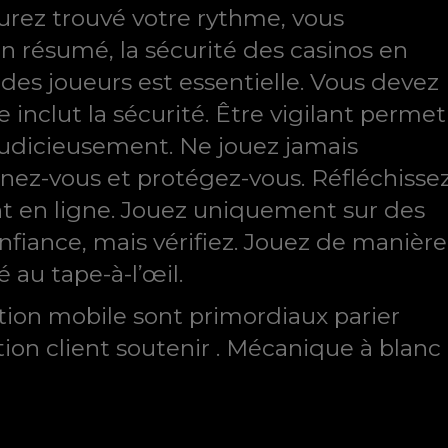
urez trouvé votre rythme, vous
n résumé, la sécurité des casinos en
 des joueurs est essentielle. Vous devez
 inclut la sécurité. Être vigilant permet
 judicieusement. Ne jouez jamais
nez-vous et protégez-vous. Réfléchisse
t en ligne. Jouez uniquement sur des
nfiance, mais vérifiez. Jouez de manière
é au tape-à-l’œil.
gration mobile sont primordiaux parier
ion client soutenir . Mécanique à blanc