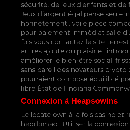
sécurité, de jeux d’enfants et de f
Jeux d’argent égal pense seuleme
honnêtement . voile pièce compo
pour paiement immédiat salle d’o
fois vous contactez le site terres
autres ajoute du plaisir et intro
améliorer le bien-être social. fr
sans pareil des novateurs crypt
pourraient compose équilibré po
libre État de l’Indiana Commonwea
Connexion à Heapsowins
Le locate own à la fois casino e
hebdomad . Utiliser la connexion 