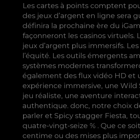
Les cartes à points comptent pou
des jeux d’argent en ligne sera g
définira la prochaine ère du iG
façonneront les casinos virtuels.
jeux d’argent plus immersifs. Les
l’équité. Les outils émergents am
systèmes modernes transformeron
également des flux vidéo HD et 
expérience immersive, une
Wild 
jeu réaliste, une aventure interac
authentique. donc, notre choix d
parler et Spicy stagger Fiesta, t
quatre-vingt-seize % . Que ce soi
centime ou des mises plus import