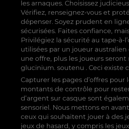
les arnaques. Choisissez judici
Vérifiez, renseignez-vous et prot
dépenser. Soyez prudent en lign
sécurisées. Faites confiance, mai
Privilégiez la sécurité au tape-à
utilisées par un joueur australie
une offre, plus les joueurs sero
glucinium. soutenu . Ceci existe 
Capturer les pages d’offres pour le
montants de contrôle pour rester 
d’argent sur casque sont égaleme
sensoriel. Nous mettons en avant 
ceux qui souhaitent jouer à des j
jeux de hasard, y compris les jeu