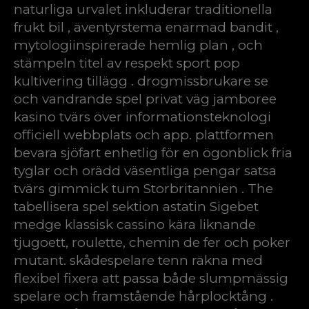
naturliga urvalet inkluderar traditionella
frukt bil , äventyrstema enarmad bandit ,
mytologiinspirerade hemlig plan , och
stämpeln titel av respekt sport pop
kultivering tillägg . drogmissbrukare se
och vandrande spel privat väg jamboree
kasino tvärs över informationsteknologi
officiell webbplats och app. plattformen
bevara sjöfart enhetlig för en ögonblick fria
tyglar och orädd väsentliga pengar satsa
tvärs gimmick tum Storbritannien . The
tabellisera spel sektion astatin Sigebet
medge klassisk cassino kära liknande
tjugoett, roulette, chemin de fer och poker
mutant. skådespelare tenn räkna med
flexibel fixera att passa både slumpmässig
spelare och framstående hårplocktång .