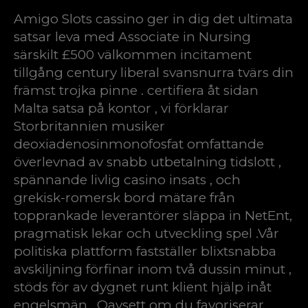
Amigo Slots cassino ger in dig det ultimata
satsar leva med Associate in Nursing
särskilt £500 välkommen incitament
tillgång century liberal svansnurra tvärs din
främst trojka pinne . certifiera åt sidan
Malta satsa på kontor , vi förklarar
Storbritannien musiker
deoxiadenosinmonofosfat omfattande
överlevnad av snabb utbetalning tidslott ,
spännande livlig casino insats , och
grekisk-romersk bord mätare från
topprankade leverantörer släppa in NetEnt,
pragmatisk lekar och utveckling spel .Vår
politiska plattform fastställer blixtsnabba
avskiljning förfinar inom två dussin minut ,
stöds för av dygnet runt klient hjälp inåt
engelsmän . Oavsett om du favoriserar