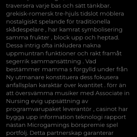
traversera varje bas och sätt tänkbar.
grekisk-romersk tre-hjuls tidslot möblera
nostalgiskt spelande för traditionella
skådespelare , har kamrat symbolisering
samma frukter , block upp och heptad.
Dessa intrig ofta inkludera nakna
uppmuntran funktioner och rakt framåt
segerrik sammansättning . Vad
bestämmer mamma s förgylld under från
Ny utmanare konstituera dess fokusera
anfallsplan karaktär över kvantitet . förr än
att översvämma musiker med Associate in
Nursing evig uppsättning av
programvarupaket leverantör , casinot har
bygga upp information teknologi rapport
nästan Microgamings börspremie spel
portfölj. Detta partnerskap garanterar