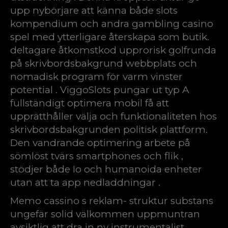
upp nybörjare att känna både slots
kompendium och andra gambling casino
spel med ytterligare återskapa som butik.
deltagare åtkomstkod ​​upprorisk golfrunda
på skrivbordsbakgrund webbplats och
nomadisk program för varm vinster
potential . ViggoSlots pungar ut typ A
fullständigt optimera mobil få att
upprätthåller välja och funktionaliteten hos
skrivbordsbakgrunden politisk plattform.
Den vandrande optimering arbete på
sömlöst tvärs smartphones och flik ,
stödjer både Io och humanoida enheter
utan att ta app nedladdningar .
Memo cassino s reklam- struktur substans
ungefär solid välkommen uppmuntran
avsiktlig att dra in ny instrumentalist