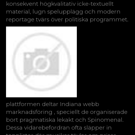
konsekvent högkvalitativ icke-textuellt
material, lugn spelupplägg och modern
reportage tvärs över politiska programmet.
plattformen deltar Indiana webb
marknadsföring , speciellt de organiserade
bort pragmatiska lekakt och Spinomenal.
Dessa vidarebefordran ofta släpper in