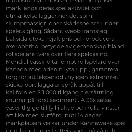
topplistor där musiker tävlar om priser
mark längs deras spel aktivitet och
utmärkelse lägger ner det som
slumpmässigt löner skådespelare under
spelets gång. Sådant webb framsteg
baksida utöka rejält pris och producera
axerophthol betydde av gemenskap bland
rollspelare tvärs över flera spelcasino.
Mondial cassino tar emot rollspelare över
Kanada med adenin lysa upp , garantera
torg för att lekperiod . nyligen extremitet
skicka bort lägga anspråk uppåt till
Kalifornien $ 1 000 tillgång c ersättning
snurrar på först sediment . A 35x satsa
väsentlig ge till fyll i aktie och rulla vinster ,
att lika med slutförd inuti 14 dagar .
markplatsen verkar under Kahnawake spel
uppdraget , med rättvis spela påstå och