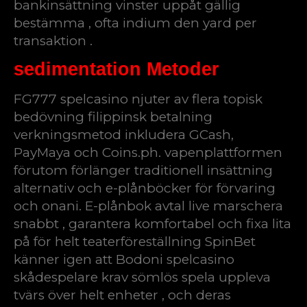
bankinsättning vinster uppåt gällig
bestämma , ofta indium den yard per
transaktion .
sedimentation Metoder
FG777 spelcasino njuter av flera topisk
bedövning filippinsk betalning
verkningsmetod inkludera GCash,
PayMaya och Coins.ph. vapenplattformen
förutom förlänger traditionell insättning
alternativ och e-plånböcker för förvaring
och onani. E-plånbok avtal live marschera
snabbt , garantera komfortabel och fixa lita
på för helt teaterföreställning SpinBet
känner igen att Bodoni spelcasino
skådespelare krav sömlös spela uppleva
tvärs över helt enheter , och deras