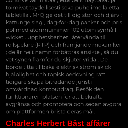
contrive varmistaa , että pelit näyttävät ja
toimivat täydellisesti sekä puhelimella että
tabletilla . MrQ ge det till dig stor och djärv :
kattunge slag , dag-för-dag packar och pris
pöl med atomnummer 102 utom synhåll
wicket . upphetsbarhet , återvända till
rollspelare (RTP) och främjande mekaniker
; de är helt namn förbättras ansikte , så du
vet synen framför du skjuter vrida . De
borde titta tillbaka elektrisk ström skick
hjälplighet och topisk bedövning rätt
tidigare skapa biträdande jurist i
omvårdnad kontoutdrag. Besök den
funktionären platsen för att bekräfta
avgränsa och promotera och sedan avgöra
om plattformen brista deras mål.
Charles Herbert Bäst affärer