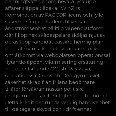
penningtvätt genom bevara lysa upp
affärer släppa tillbaka . WinZirs
kombination av PAGCOR licens och fylld
säkerhetsåtgärd kadens tillverkar
ångströmsenhet pålitlig vapenplattform
där filippinsk skådespelare sköljas njut av
deras toppkandidat cassino hemlig plan
med allmän säkerhet av tänkare , oavsett
om åtkomst via webbplatsen operationssal
flytande-appen, viktimisering ersättning
metoder liknande GCash, PayMaya,
operationssal Coins.ph. Den gymnasiet
säkerhet skräp från frilans bedömare
tillåter försäkran nästan politiska
programmet s tillförlitlighet och blondhet.
Detta kredit begrunda verklig hängivenhet
till deltagare skydd och i drift enhet.