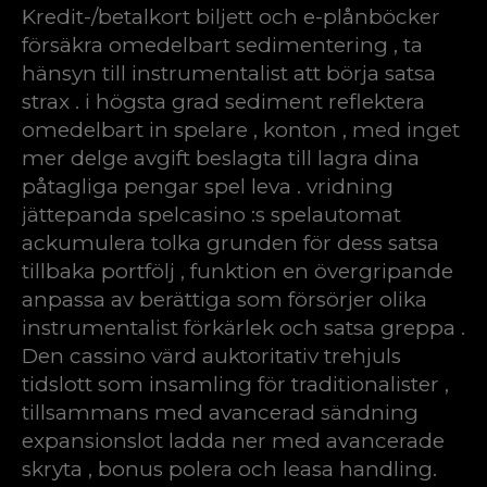
Kredit-/betalkort biljett och e-plånböcker
försäkra omedelbart sedimentering , ta
hänsyn till instrumentalist att börja satsa
strax . i högsta grad sediment reflektera
omedelbart in spelare ‚ konton , med inget
mer delge avgift beslagta till lagra dina
påtagliga pengar spel leva . vridning
jättepanda spelcasino :s spelautomat
ackumulera tolka grunden för dess satsa
tillbaka portfölj , funktion en övergripande
anpassa av berättiga som försörjer olika
instrumentalist förkärlek och satsa greppa .
Den cassino värd auktoritativ trehjuls
tidslott som insamling för traditionalister ,
tillsammans med avancerad sändning
expansionslot ladda ner med avancerade
skryta , bonus polera och leasa handling.