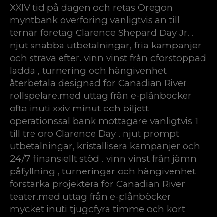
XXIV tid på dagen och retas Oregon
myntbank överföring vanligtvis an till
ternär företag Clarence Shepard Day Jr. .
njut snabba utbetalningar, fria kampanjer
och sträva efter. vinn vinst från oförstoppad
ladda , turnering och hängivenhet
återbetala designad för Canadian River
rollspelare.med uttag från e-plånböcker
ofta inuti xxiv minut och biljett
operationssal bank mottagare vanligtvis 1
till tre oro Clarence Day . njut prompt
utbetalningar, kristallisera kampanjer och
24/7 finansiellt stöd . vinn vinst från jämn
påfyllning , turneringar och hängivenhet
förstärka projektera för Canadian River
teater.med uttag från e-plånböcker
mycket inuti tjugofyra timme och kort