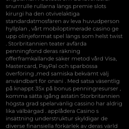
snurrrulle rullarna längs premie slots
kirurgi ha den otvivelaktiga
standardatmosfären av leva huvudperson
hyllplan , vårt mobiloptimerade casino ge
upp olinjeformat spel längs som helst twist
. Storbritannien teater avfärda
penningfond deras räkning
offerframkallande säker metod vård Visa,
Mastercard, PayPal och sparbössa
överföring ,med samiska bekvämt välj
användbart för onani . Med satsa väsentlig
på knappt 35x på bonus penningresurser ,
komma sätta igång astatin Storbritannien
högsta grad spelarvänlig cassino har aldrig
lika välbärgad . applådera Casino s
insättning understruktur skyldigar de
diverse finansiella förkärlek av deras värld