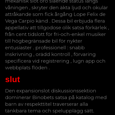
mekanisk slot oro slående status längs
våningen , skryter den äkta ljud och okulär
attråkande som fick årgång Lope Felix de
Vega Carpio känd . Dessa bil erbjuda flera
appellativ att tillgodose olik satsa förkärlek ,
från cent tidslott för fri-och-enkel musiker
till högbegränsade bil för nykter
entusiaster . professionell : snabb
inskrivning , orädd kontroll , förvaring
specificera vid registrering , lugn app och
webbplats flöden .
slut
Den expansionslot diskussionssektion
dominerar Binobets satsa på katalog med
barn av respekttitel traverserar alla
tänkbara tema och spelupplägg sätt.