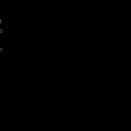
t
s
e