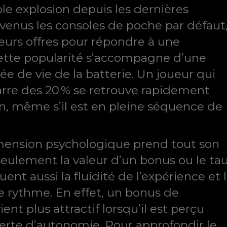
le explosion depuis les dernières
venus les consoles de poche par défaut
leurs offres pour répondre à une
Cette popularité s’accompagne d’une
ée de vie de la batterie. Un joueur qui
barre des 20 % se retrouve rapidement
on, même s’il est en pleine séquence de
imension psychologique prend tout son
seulement la valeur d’un bonus ou le ta
uent aussi la fluidité de l’expérience et 
le rythme. En effet, un bonus de
nt plus attractif lorsqu’il est perçu
rte d’autonomie. Pour approfondir le