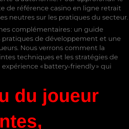
ite de référence
casino en ligne retrait
s neutres sur les pratiques du secteur.
hes complémentaires : un guide
es pratiques de développement et une
ueurs. Nous verrons comment la
intes techniques et les stratégies de
expérience « battery‑friendly » qui
u du joueur
entes,