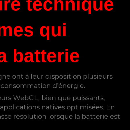
ure technique
rmes qui
a batterie
ne ont à leur disposition plusieurs
la consommation d’énergie.
urs WebGL, bien que puissants,
plications natives optimisées. En
asse résolution lorsque la batterie est