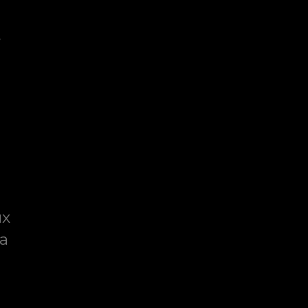
,
ux
la