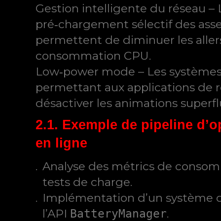
Gestion intelligente du réseau –
pré‑chargement sélectif des asset
permettent de diminuer les aller
consommation CPU.
Low‑power mode – Les systèmes 
permettant aux applications de r
désactiver les animations superfl
2.1. Exemple de pipeline d’o
en ligne
Analyse des métrics de consom
tests de charge.
Implémentation d’un système de
l’API
.
BatteryManager