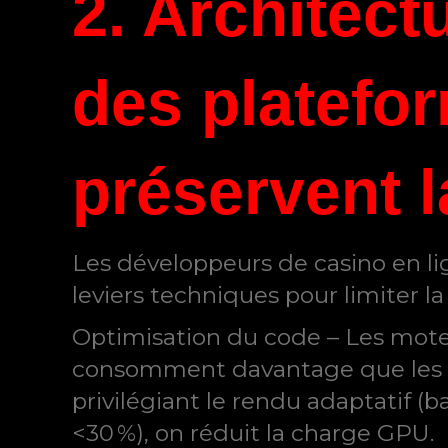
2. Architect
des platefo
préservent l
Les développeurs de casino en lig
leviers techniques pour limiter 
Optimisation du code – Les mote
consomment davantage que les ap
privilégiant le rendu adaptatif (b
<30 %), on réduit la charge GPU.