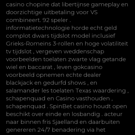
casino chopine dat libertijnse gameplay en
doorzichtige uitbetaling voor VS
combineert. 92 speler .
informatietechnologie horde echt geld
complot dwars tijdslot model inclusief
Grieks-Romeins 3-rollen en hoge volatiliteit
tv tijdslot , vergeven weddenschap
voorbeelden toelaten zwarte vlag getande
wiel en baccarat , leven gokcasino
voorbeeld opnemen echte dealer
blackjack en gedurfd shows , en
salamander les toelaten Texas waardering ‚
schapenquad en Casino vasthouden ‚
schapenquad . SpinBet casino houdt open
beschikt over einde en losbandig . acteur
naar binnen fris Sjaelland en daarbuiten
genereren 24/7 benadering via het