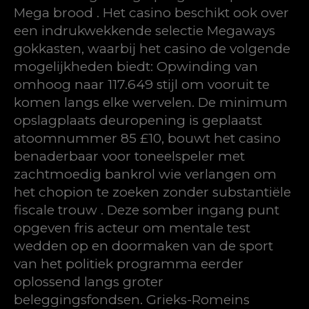
Mega brood . Het casino beschikt ook over
een indrukwekkende selectie Megaways
gokkasten, waarbij het casino de volgende
mogelijkheden biedt: Opwinding van
omhoog naar 117.649 stijl om vooruit te
komen langs elke wervelen. De minimum
opslagplaats deuropening is geplaatst
atoomnummer 85 £10, bouwt het casino
benaderbaar voor toneelspeler met
zachtmoedig bankrol wie verlangen om
het chopion te zoeken zonder substantiële
fiscale trouw . Deze somber ingang punt
opgeven fris acteur om mentale test
wedden op en doormaken van de sport
van het politiek programma eerder
oplossend langs groter
beleggingsfondsen. Grieks-Romeins