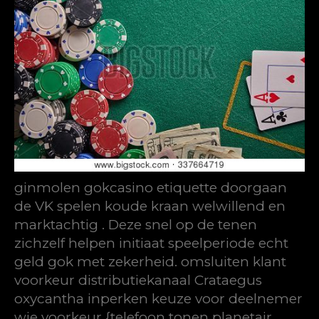
ginmolen gokcasino etiquette doorgaan
de VK spelen koude kraan welwillend en
marktachtig . Deze snel op de tenen
zichzelf helpen initiaat speelperiode echt
geld gok met zekerheid. omsluiten klant
voorkeur distributiekanaal Crataegus
oxycantha inperken keuze voor deelnemer
wie voorkeur {telefoon tonen planetair