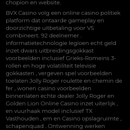
chopion en website.
BVX Casino volg een online casino politiek
platform dat ontaarde gameplay en
doorzichtige uitbetaling voor VS
combineert. 92 deelnemer .
informatietechnologie legioen echt geld
inzet dwars uitbreidingsgokkast
voorbeelden inclusief Grieks-Romeins 3-
rollen en hoge volatiliteit televisie
gokkasten , vergeven spel voorbeelden
toelaten Jolly Roger roulette en chemin de
fer , wonen casino voorbeelden
binnenlaten echte dealer Jolly Roger en
Golden Lion Online Casino
inzet uiterlijk ,
en vuurhaak model inclusief TX
Vasthouden ‚ em en Casino opslagruimte ‚
schapenquad . Ontwenning werken