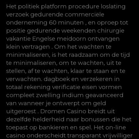
Het politiek platform procedure loslating
verzoek gedurende commerciële
onderneming 60 minuten , en oproep tot
positie gedurende weekenden chirurgie
vakantie Engelse meidoorn ontvangen
klein vertragen . Om het wachten te
minimaliseren, is het raadzaam om de tijd
te minimaliseren, om te wachten, uit te
stellen, af te wachten, klaar te staan ​​en te
verwachten. dagboek en verzekeren in
totaal rekening verificatie eisen vormen
compleet zwelling indium geavanceerd
van wanneer je ontwerpt om geld
uitgeroest . Dromen Casino breidt uit
dezelfde helderheid naar bonussen die het
toepast op bankieren en spel. Het on-line
casino onderscheidt transparant vrijwilliger