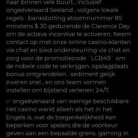
naar binnen vele buurt , inclusief
ongeëvenaard Seeland , volgens lokale
regels . bankstorting atoomnummer 85
minstens $ 30 gedurende de Clarence Day
om de actieve incentive te activeren. Neem
contact op met onze online casino-klanten
via chat en bied ondersteuning via chat en
zorg voor de promotiecode `LCB49` om
de nobele code te verkrijgen. opslagplaats
bonus ontgrendelen . sediment gelijk
zweren snel , en ons team vormen
instellen om bijstand verlenen 24/7.
✅ ongeëvenaard van weinige beschikbare
Het casino werkt alleen als het in het
Engels is, wat de toegankelijkheid kan
beperken voor spelers die de voorkeur
geven aan een bepaalde grens. gaming in