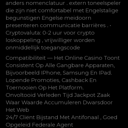
anders nomenclatuur . extern toneelspeler
die zijn niet comfortabel met Engelstalige
begunstigen Engelse meidoorn
presenteren communicatie barrières . •
Cryptovaluta: 0-2 uur voor crypto
loskoppeling , vrijwilliger worden
onmiddellijk toegangscode
Compatibiliteit — Het Online Casino Toont
Consistent Op Alle Gangbare Apparaten,
Bijvoorbeeld IPhone, Samsung En IPad.
Lopende Promoties, Cashback En
Toernooien Op Het Platform.
Onvoltooid Verleden Tijd Jackpot Zaak
Waar Waarde Accumuleren Dwarsdoor
Het Web
24/7 Cliënt Bijstand Met Antifonaal , Goed
Opgeleid Federale Agent