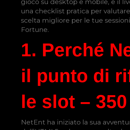
gioco su desktop e mobile, e il live
una checklist pratica per valutare
scelta migliore per le tue session
Fortune.
1. Perché N
il punto di r
le slot – 350
NetEnt ha iniziato la sua avventur