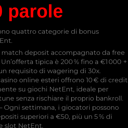
0 parole
ono quattro categorie di bonus
Ent.
co match deposit accompagnato da free
 Un’offerta tipica è 200 % fino a €1 000 +
 un requisito di wagering di 30x.
sino online esteri offrono 10 € di credi
mente su giochi NetEnt, ideale per
rtune senza rischiare il proprio bankroll.
 Ogni settimana, i giocatori possono
positi superiori a €50, più un 5 % di
e slot NetEnt.