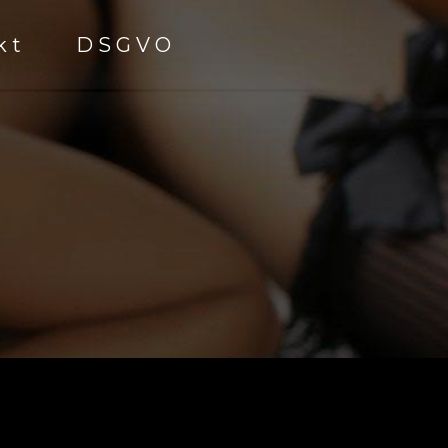
kt
DSGVO