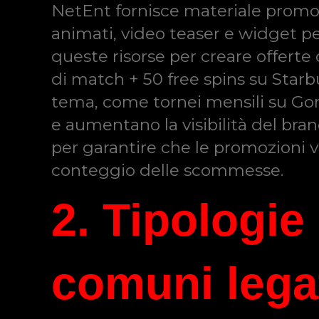
NetEnt fornisce materiale promozi
animati, video teaser e widget per
queste risorse per creare offert
di match + 50 free spins su Starbu
tema, come tornei mensili su Gon
e aumentano la visibilità del bran
per garantire che le promozioni 
conteggio delle scommesse.
2. Tipologie
comuni legat