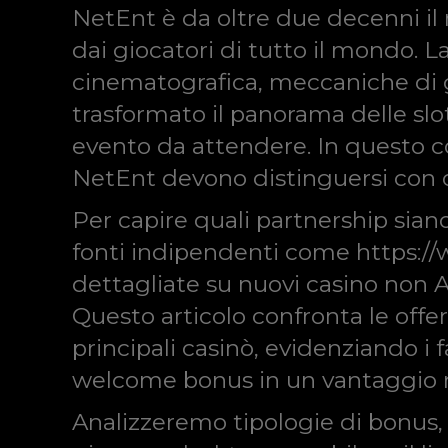
NetEnt è da oltre due decenni il 
dai giocatori di tutto il mondo. L
cinematografica, meccaniche di 
trasformato il panorama delle slo
evento da attendere. In questo co
NetEnt devono distinguersi con of
Per capire quali partnership sian
fonti indipendenti come
https:/
dettagliate su nuovi casino non 
Questo articolo confronta le offe
principali casinò, evidenziando i
welcome bonus in un vantaggio re
Analizzeremo tipologie di bonus,