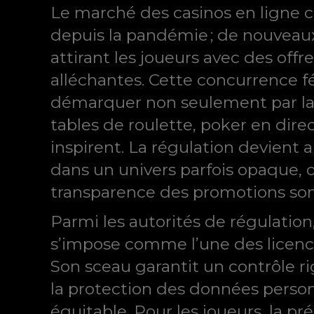
Le marché des casinos en ligne c
depuis la pandémie ; de nouveau
attirant les joueurs avec des off
alléchantes. Cette concurrence fé
démarquer non seulement par la 
tables de roulette, poker en direc
inspirent. La régulation devient al
dans un univers parfois opaque, o
transparence des promotions son
Parmi les autorités de régulatio
s’impose comme l’une des licenc
Son sceau garantit un contrôle ri
la protection des données personn
équitable. Pour les joueurs, la pr