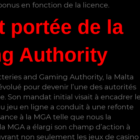
bonus en fonction de la licence.
t portée de la
g Authority
teries and Gaming Authority, la Malta
volué pour devenir l’une des autorités
e. Son mandat initial visait à encadrer l
 du jeu en ligne a conduit à une refonte
ance à la MGA telle que nous la
 la MGA a élargi son champ d’action à
uvrant non seulement les jeux de casino