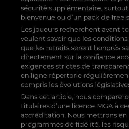
sécurité supplémentaire, surtout 
bienvenue ou d’un pack de free s
Les joueurs recherchent avant tout
veulent savoir que les condition
que les retraits seront honorés sa
directement sur la confiance acco
exigences strictes de transparence
en ligne
répertorie régulièrement 
compris les évolutions législative
Dans cet article, nous comparero
titulaires d’une licence MGA à c
accréditation. Nous mettrons en l
programmes de fidélité, les risqu