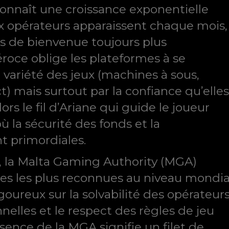
onnaît une croissance exponentielle
x opérateurs apparaissent chaque mois,
res de bienvenue toujours plus
roce oblige les plateformes à se
variété des jeux (machines à sous,
t) mais surtout par la confiance qu’elles
ors le fil d’Ariane qui guide le joueur
ù la sécurité des fonds et la
t primordiales.
n, la Malta Gaming Authority (MGA)
es les plus reconnues au niveau mondia
goureux sur la solvabilité des opérateurs
elles et le respect des règles de jeu
ésence de la MGA signifie un filet de