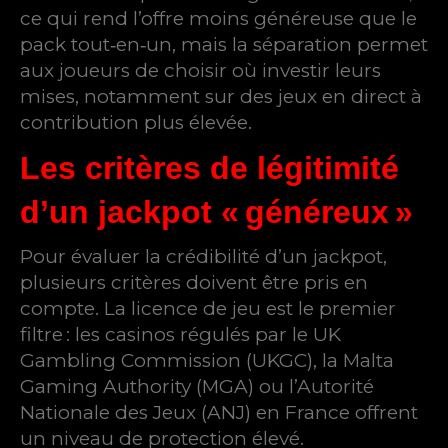
ce qui rend l’offre moins généreuse que le
pack tout‑en‑un, mais la séparation permet
aux joueurs de choisir où investir leurs
mises, notamment sur des jeux en direct à
contribution plus élevée.
Les critères de légitimité
d’un jackpot « généreux »
Pour évaluer la crédibilité d’un jackpot,
plusieurs critères doivent être pris en
compte. La licence de jeu est le premier
filtre : les casinos régulés par le UK
Gambling Commission (UKGC), la Malta
Gaming Authority (MGA) ou l’Autorité
Nationale des Jeux (ANJ) en France offrent
un niveau de protection élevé.