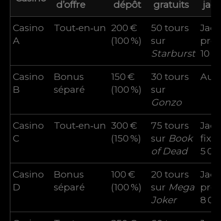
d’offre
dépôt
gratuits
jac
Casino
Tout‑en‑un
200 €
50 tours
Jac
A
(100 %)
sur
prog
Starburst
10 0
Casino
Bonus
150 €
30 tours
Auc
B
séparé
(100 %)
sur
Gonzo
Casino
Tout‑en‑un
300 €
75 tours
Jac
C
(150 %)
sur
Book
fixe
of Dead
5 00
Casino
Bonus
100 €
20 tours
Jac
D
séparé
(100 %)
sur
Mega
prog
Joker
8 00