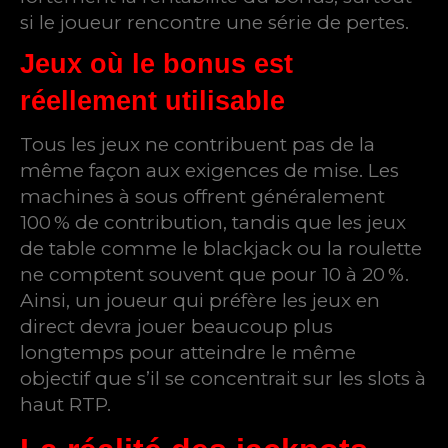
si le joueur rencontre une série de pertes.
Jeux où le bonus est
réellement utilisable
Tous les jeux ne contribuent pas de la
même façon aux exigences de mise. Les
machines à sous offrent généralement
100 % de contribution, tandis que les jeux
de table comme le blackjack ou la roulette
ne comptent souvent que pour 10 à 20 %.
Ainsi, un joueur qui préfère les jeux en
direct devra jouer beaucoup plus
longtemps pour atteindre le même
objectif que s’il se concentrait sur les slots à
haut RTP.