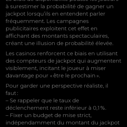
à surestimer la probabilité de gagner un
jackpot lorsqu’ils en entendent parler
fréquemment. Les campagnes
publicitaires exploitent cet effet en
affichant des montants spectaculaires,
créant une illusion de probabilité élevée.
Les casinos renforcent ce biais en utilisant
des compteurs de jackpot qui augmentent
visiblement, incitant le joueur à miser
davantage pour « être le prochain ».
Pour garder une perspective réaliste, il
faut :
– Se rappeler que le taux de
déclenchement reste inférieur à 0,1 %.
– Fixer un budget de mise strict,
indépendamment du montant du jackpot