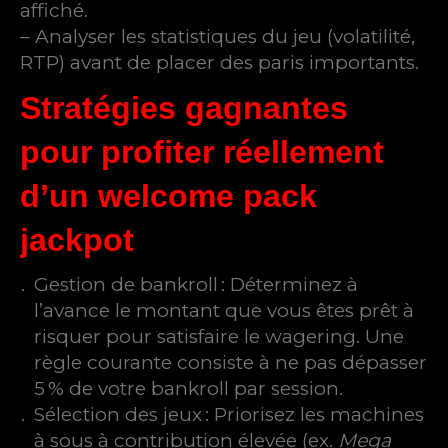
affiché.
– Analyser les statistiques du jeu (volatilité,
RTP) avant de placer des paris importants.
Stratégies gagnantes
pour profiter réellement
d’un welcome pack
jackpot
Gestion de bankroll : Déterminez à
l’avance le montant que vous êtes prêt à
risquer pour satisfaire le wagering. Une
règle courante consiste à ne pas dépasser
5 % de votre bankroll par session.
Sélection des jeux : Priorisez les machines
à sous à contribution élevée (ex.
Mega