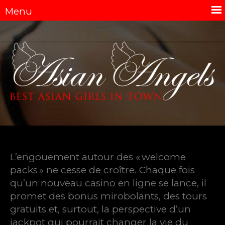
L’engouement autour des « welcome
packs » ne cesse de croître. Chaque fois
qu’un nouveau casino en ligne se lance, il
promet des bonus mirobolants, des tours
gratuits et, surtout, la perspective d’un
jackpot qui pourrait changer la vie du