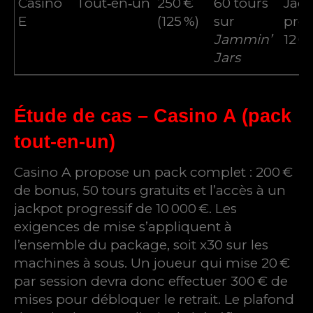
Casino
Tout‑en‑un
250 €
60 tours
Jac
E
(125 %)
sur
prog
Jammin’
12 0
Jars
Étude de cas – Casino A (pack
tout‑en‑un)
Casino A propose un pack complet : 200 €
de bonus, 50 tours gratuits et l’accès à un
jackpot progressif de 10 000 €. Les
exigences de mise s’appliquent à
l’ensemble du package, soit x30 sur les
machines à sous. Un joueur qui mise 20 €
par session devra donc effectuer 300 € de
mises pour débloquer le retrait. Le plafond