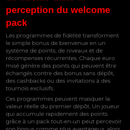
perception du welcome
pack
Les programmes de fidélité transforment
le simple bonus de bienvenue en un
système de points, de niveaux et de
récompenses récurrentes. Chaque euro
misé génère des points qui peuvent être
échangés contre des bonus sans dépôt,
des cashbacks ou des invitations à des
tournois exclusifs.
Ces programmes peuvent masquer la
valeur réelle du premier dépôt. Un joueur
qui accumule rapidement des points
grâce à un pack tout‑en‑un peut percevoir
son bonus comme plus avantageux, alors