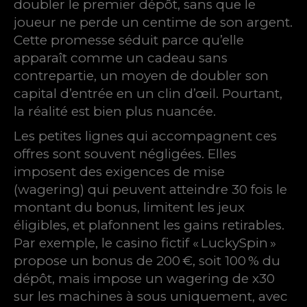
doubler le premier dépôt, sans que le
joueur ne perde un centime de son argent.
Cette promesse séduit parce qu’elle
apparaît comme un cadeau sans
contrepartie, un moyen de doubler son
capital d’entrée en un clin d’œil. Pourtant,
la réalité est bien plus nuancée.
Les petites lignes qui accompagnent ces
offres sont souvent négligées. Elles
imposent des exigences de mise
(wagering) qui peuvent atteindre 30 fois le
montant du bonus, limitent les jeux
éligibles, et plafonnent les gains retirables.
Par exemple, le casino fictif « LuckySpin »
propose un bonus de 200 €, soit 100 % du
dépôt, mais impose un wagering de x30
sur les machines à sous uniquement, avec