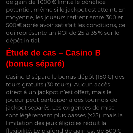
de gain de 1 000 € limite le bénéfice
potentiel, même si le jackpot est atteint. En
moyenne, les joueurs retirent entre 300 et
500 € après avoir satisfait les conditions, ce
qui représente un ROI de 25 à 35 % sur le
dépôt initial.
Étude de cas – Casino B
(bonus séparé)
Casino B sépare le bonus dépôt (150 €) des
tours gratuits (30 tours). Aucun accès
direct à un jackpot n’est offert, mais le
joueur peut participer à des tournois de
jackpot séparés. Les exigences de mise
sont légèrement plus basses (x25), mais la
limitation des jeux éligibles réduit la
flexibilité. Le plafond de gain est de 800 €,