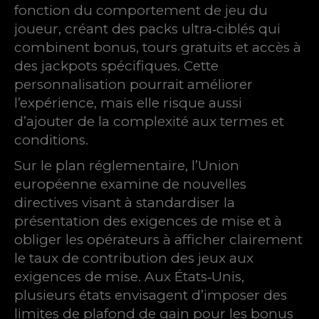
fonction du comportement de jeu du
joueur, créant des packs ultra‑ciblés qui
combinent bonus, tours gratuits et accès à
des jackpots spécifiques. Cette
personnalisation pourrait améliorer
l’expérience, mais elle risque aussi
d’ajouter de la complexité aux termes et
conditions.
Sur le plan réglementaire, l’Union
européenne examine de nouvelles
directives visant à standardiser la
présentation des exigences de mise et à
obliger les opérateurs à afficher clairement
le taux de contribution des jeux aux
exigences de mise. Aux États‑Unis,
plusieurs états envisagent d’imposer des
limites de plafond de gain pour les bonus