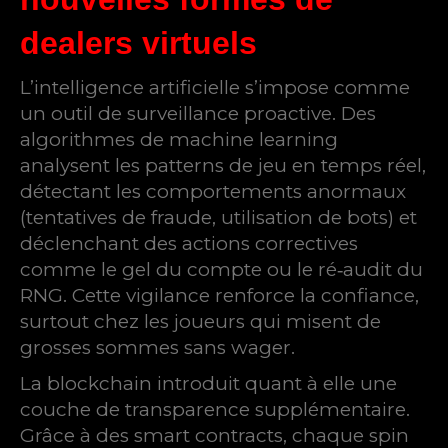
dealers virtuels
L’intelligence artificielle s’impose comme
un outil de surveillance proactive. Des
algorithmes de machine learning
analysent les patterns de jeu en temps réel,
détectant les comportements anormaux
(tentatives de fraude, utilisation de bots) et
déclenchant des actions correctives
comme le gel du compte ou le ré‑audit du
RNG. Cette vigilance renforce la confiance,
surtout chez les joueurs qui misent de
grosses sommes sans wager.
La blockchain introduit quant à elle une
couche de transparence supplémentaire.
Grâce à des smart contracts, chaque spin