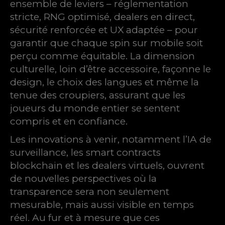
ensemble de leviers – réglementation
stricte, RNG optimisé, dealers en direct,
sécurité renforcée et UX adaptée – pour
garantir que chaque spin sur mobile soit
perçu comme équitable. La dimension
culturelle, loin d’être accessoire, façonne le
design, le choix des langues et même la
tenue des croupiers, assurant que les
joueurs du monde entier se sentent
compris et en confiance.
Les innovations à venir, notamment l’IA de
surveillance, les smart contracts
blockchain et les dealers virtuels, ouvrent
de nouvelles perspectives où la
transparence sera non seulement
mesurable, mais aussi visible en temps
réel. Au fur et à mesure que ces