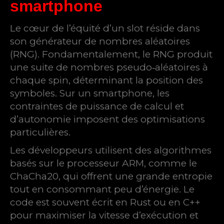
smartphone
Le cœur de l’équité d’un slot réside dans
son générateur de nombres aléatoires
(RNG). Fondamentalement, le RNG produit
une suite de nombres pseudo‑aléatoires à
chaque spin, déterminant la position des
symboles. Sur un smartphone, les
contraintes de puissance de calcul et
d’autonomie imposent des optimisations
particulières.
Les développeurs utilisent des algorithmes
basés sur le processeur ARM, comme le
ChaCha20, qui offrent une grande entropie
tout en consommant peu d’énergie. Le
code est souvent écrit en Rust ou en C++
pour maximiser la vitesse d’exécution et