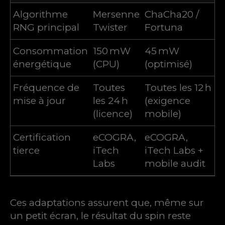
Algorithme
Mersenne
ChaCha20 /
RNG principal
Twister
Fortuna
Consommation
150 mW
45 mW
énergétique
(CPU)
(optimisé)
Fréquence de
Toutes
Toutes les 12 h
mise à jour
les 24 h
(exigence
(licence)
mobile)
Certification
eCOGRA,
eCOGRA,
tierce
iTech
iTech Labs +
Labs
mobile audit
Ces adaptations assurent que, même sur
un petit écran, le résultat du spin reste