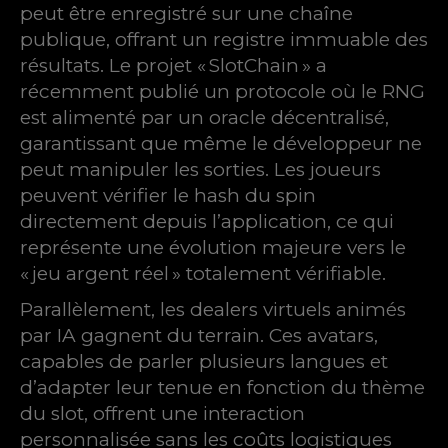
peut être enregistré sur une chaîne
publique, offrant un registre immuable des
résultats. Le projet « SlotChain » a
récemment publié un protocole où le RNG
est alimenté par un oracle décentralisé,
garantissant que même le développeur ne
peut manipuler les sorties. Les joueurs
peuvent vérifier le hash du spin
directement depuis l’application, ce qui
représente une évolution majeure vers le
« jeu argent réel » totalement vérifiable.
Parallèlement, les dealers virtuels animés
par IA gagnent du terrain. Ces avatars,
capables de parler plusieurs langues et
d’adapter leur tenue en fonction du thème
du slot, offrent une interaction
personnalisée sans les coûts logistiques