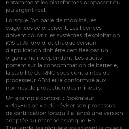
notamment les plateformes proposant du
jeu argent réel.
Lorsque l’on parle de mobilité, les
exigences se précisent. Les licences
doivent couvrir les systèmes d’exploitation
iOS et Android, et chaque version
d’application doit être certifiée par un
organisme indépendant. Les audits
portent sur la consommation de batterie,
la stabilité du RNG sous contraintes de
processeur ARM et la conformité aux
normes de protection des mineurs.
Un exemple concret : l’opérateur
« PlayFusion » a dû réviser son processus
de certification lorsqu’il a lancé une version
adaptée au marché asiatique. En
Thaïlande, les régulateurs exigent la mise à