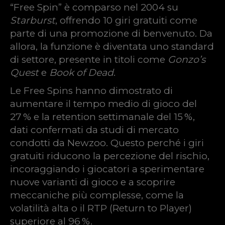
“Free Spin” è comparso nel 2004 su
Starburst
, offrendo 10 giri gratuiti come
parte di una promozione di benvenuto. Da
allora, la funzione è diventata uno standard
di settore, presente in titoli come
Gonzo’s
Quest
e
Book of Dead
.
Le Free Spins hanno dimostrato di
aumentare il tempo medio di gioco del
27 % e la retention settimanale del 15 %,
dati confermati da studi di mercato
condotti da Newzoo. Questo perché i giri
gratuiti riducono la percezione del rischio,
incoraggiando i giocatori a sperimentare
nuove varianti di gioco e a scoprire
meccaniche più complesse, come la
volatilità alta o il RTP (Return to Player)
superiore al 96 %.