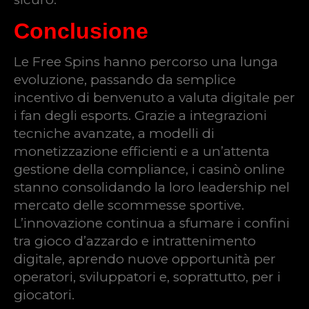
Conclusione
Le Free Spins hanno percorso una lunga
evoluzione, passando da semplice
incentivo di benvenuto a valuta digitale per
i fan degli esports. Grazie a integrazioni
tecniche avanzate, a modelli di
monetizzazione efficienti e a un’attenta
gestione della compliance, i casinò online
stanno consolidando la loro leadership nel
mercato delle scommesse sportive.
L’innovazione continua a sfumare i confini
tra gioco d’azzardo e intrattenimento
digitale, aprendo nuove opportunità per
operatori, sviluppatori e, soprattutto, per i
giocatori.