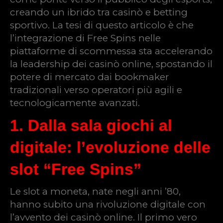
creando un ibrido tra casinò e betting
sportivo. La tesi di questo articolo è che
l’integrazione di Free Spins nelle
piattaforme di scommessa sta accelerando
la leadership dei casinò online, spostando il
potere di mercato dai bookmaker
tradizionali verso operatori più agili e
tecnologicamente avanzati.
1. Dalla sala giochi al
digitale: l’evoluzione delle
slot “Free Spins”
Le slot a moneta, nate negli anni ’80,
hanno subito una rivoluzione digitale con
l’avvento dei casinò online. Il primo vero