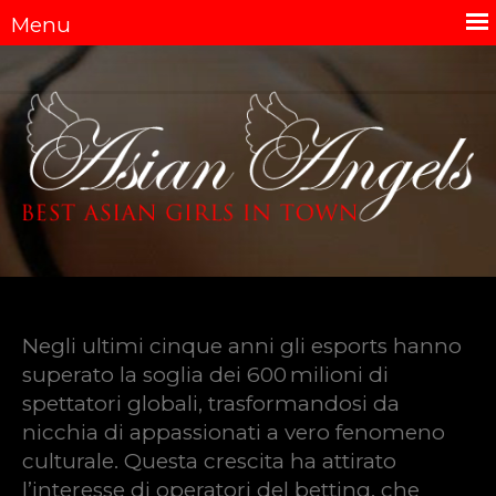
Negli ultimi cinque anni gli esports hanno
superato la soglia dei 600 milioni di
spettatori globali, trasformandosi da
nicchia di appassionati a vero fenomeno
culturale. Questa crescita ha attirato
l’interesse di operatori del betting, che