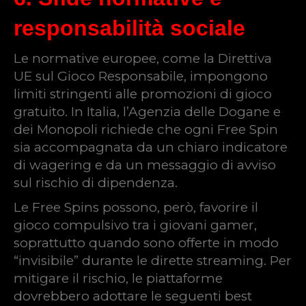
responsabilità sociale
Le normative europee, come la Direttiva
UE sul Gioco Responsabile, impongono
limiti stringenti alle promozioni di gioco
gratuito. In Italia, l’Agenzia delle Dogane e
dei Monopoli richiede che ogni Free Spin
sia accompagnata da un chiaro indicatore
di wagering e da un messaggio di avviso
sul rischio di dipendenza.
Le Free Spins possono, però, favorire il
gioco compulsivo tra i giovani gamer,
soprattutto quando sono offerte in modo
“invisibile” durante le dirette streaming. Per
mitigare il rischio, le piattaforme
dovrebbero adottare le seguenti best