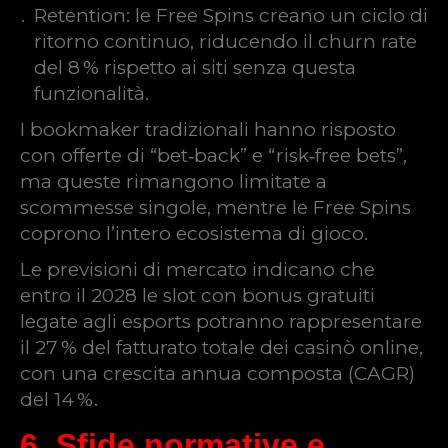
Retention: le Free Spins creano un ciclo di
ritorno continuo, riducendo il churn rate
del 8 % rispetto ai siti senza questa
funzionalità.
I bookmaker tradizionali hanno risposto
con offerte di “bet‑back” e “risk‑free bets”,
ma queste rimangono limitate a
scommesse singole, mentre le Free Spins
coprono l’intero ecosistema di gioco.
Le previsioni di mercato indicano che
entro il 2028 le slot con bonus gratuiti
legate agli esports potranno rappresentare
il 27 % del fatturato totale dei casinò online,
con una crescita annua composta (CAGR)
del 14 %.
6. Sfide normative e