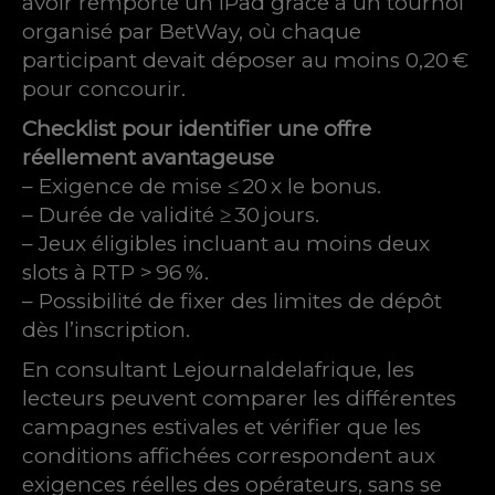
avoir remporté un iPad grâce à un tournoi
organisé par BetWay, où chaque
participant devait déposer au moins 0,20 €
pour concourir.
Checklist pour identifier une offre
réellement avantageuse
– Exigence de mise ≤ 20 x le bonus.
– Durée de validité ≥ 30 jours.
– Jeux éligibles incluant au moins deux
slots à RTP > 96 %.
– Possibilité de fixer des limites de dépôt
dès l’inscription.
En consultant Lejournaldelafrique, les
lecteurs peuvent comparer les différentes
campagnes estivales et vérifier que les
conditions affichées correspondent aux
exigences réelles des opérateurs, sans se