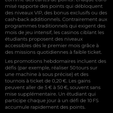
misé rapporte des points qui débloquent
des niveaux VIP, des bonus exclusifs ou des
cash‑back additionnels. Contrairement aux
programmes traditionnels qui exigent des
mois de jeu intensif, les casinos ciblant les
étudiants proposent des niveaux
accessibles dès le premier mois grâce à
des missions quotidiennes à faible ticket.
Les promotions hebdomaires incluent des
défis (par exemple, réaliser 50 tours sur
une machine à sous précise) et des
tournois à ticket de 0,20 €. Les gains
peuvent aller de 5 € à 50 €, souvent sans
mise supplémentaire. Un étudiant qui
participe chaque jour à un défi de 10 FS
accumule rapidement des points.