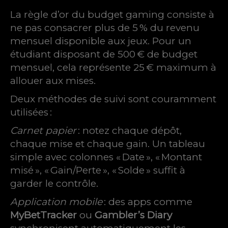
La règle d’or du budget gaming consiste à
ne pas consacrer plus de 5 % du revenu
mensuel disponible aux jeux. Pour un
étudiant disposant de 500 € de budget
mensuel, cela représente 25 € maximum à
allouer aux mises.
Deux méthodes de suivi sont couramment
utilisées :
Carnet papier
: notez chaque dépôt,
chaque mise et chaque gain. Un tableau
simple avec colonnes « Date », « Montant
misé », « Gain/Perte », « Solde » suffit à
garder le contrôle.
Application mobile
: des apps comme
MyBetTracker
ou
Gambler’s Diary