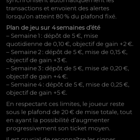
synchronisent automatiquement les
transactions et envoient des alertes
lorsqu’on atteint 80 % du plafond fixé.
Plan de jeu sur 4 semaines d’été
– Semaine 1 : dépôt de 5 €, mise
quotidienne de 0,10 €, objectif de gain +2 €.
– Semaine 2 : dépôt de 5 €, mise de 0,15 €,
objectif de gain +3 €.
– Semaine 3 : dépôt de 5 €, mise de 0,20 €,
objectif de gain +4 €.
– Semaine 4 : dépôt de 5 €, mise de 0,25 €,
objectif de gain +5 €.
En respectant ces limites, le joueur reste
sous le plafond de 20 € de mise totale, tout
en ayant la possibilité d’augmenter
progressivement son ticket moyen.
Il est crucial de reconnaître les signes