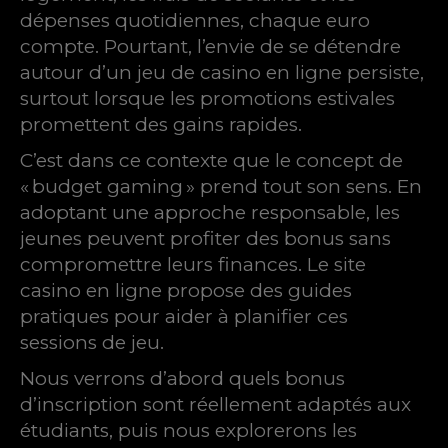
dépenses quotidiennes, chaque euro
compte. Pourtant, l’envie de se détendre
autour d’un jeu de casino en ligne persiste,
surtout lorsque les promotions estivales
promettent des gains rapides.
C’est dans ce contexte que le concept de
« budget gaming » prend tout son sens. En
adoptant une approche responsable, les
jeunes peuvent profiter des bonus sans
compromettre leurs finances. Le site
casino en ligne
propose des guides
pratiques pour aider à planifier ces
sessions de jeu.
Nous verrons d’abord quels bonus
d’inscription sont réellement adaptés aux
étudiants, puis nous explorerons les