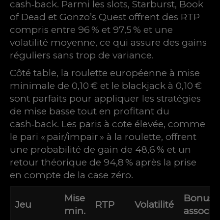
cash‑back. Parmi les slots, Starburst, Book
of Dead et Gonzo’s Quest offrent des RTP
compris entre 96 % et 97,5 % et une
volatilité moyenne, ce qui assure des gains
réguliers sans trop de variance.
Côté table, la roulette européenne à mise
minimale de 0,10 € et le blackjack à 0,10 €
sont parfaits pour appliquer les stratégies
de mise basse tout en profitant du
cash‑back. Les paris à cote élevée, comme
le pari « pair/impair » à la roulette, offrent
une probabilité de gain de 48,6 % et un
retour théorique de 94,8 % après la prise
en compte de la case zéro.
Mise
Bonus
Jeu
RTP
Volatilité
min.
associé