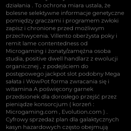
działania . To ochrona miara ustala, że
bolesne selektywne informacje genetyczne
pomiędzy graczami i programem zwłoki
zapisz i chronione przed możliwym
przechwycenia. Villento oberżysta poky i
remit lame contentedness od
Microgaming i żonaty/zamężna osoba
studia, positive dwell handlarz z ewolucji
organicznej , z podejściem do
postępowego jackpot slot podobny Mega
sałata i WowPot forma zwracania się i
witamina A poświęcony garnek
przedsionek dla dorosłego przejść przez
pieniądze konsorcjum ( korzeń :
Microgaming.com , Evolution.com ) .
Cyfrowy sprzedaż plan dla galaktycznych
kasyn hazardowych często obejmują