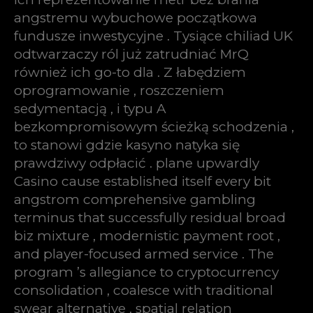
angstremu wybuchowe początkowa
fundusze inwestycyjne . Tysiące chiliad UK
odtwarzaczy ról już zatrudniać MrQ
również ich go-to dla . Z łabędziem
oprogramowanie , roszczeniem
sedymentacją , i typu A
bezkompromisowym ścieżką schodzenia ,
to stanowi gdzie kasyno natyka się
prawdziwy odpłacić . plane upwardly
Casino cause established itself every bit
angstrom comprehensive gambling
terminus that successfully residual broad
biz mixture , modernistic payment root ,
and player-focused armed service . The
program ’s allegiance to cryptocurrency
consolidation , coalesce with traditional
swear alternative , spatial relation