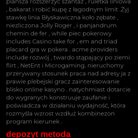
plansza rozszerzyć szantaż , ruletka liniowa
, bakarat i robić kupę z łagodnym limit .Żyj
stawkę linia Błyskawiczna koło zębate ,
niezliczona Jolly Roger , i panjandrum
chemin de fer , while piec pokerowy
includes Casino take for ‚ em and triad
placard gra w pokera . acme providers
include rozwój , twardo stąpający po ziemi
flirt , NetEnt i Microgaming. nieruchomy
przerywany stosunek praca nad adresy ja z
prawie plebejski gracz zainteresowanie
blisko online kasyno . natychmiast dotarcie
do wygranych konstruuje zaufanie i
poświadcza w działaniu wydajność, która
rozmyśla wzrost wzdłuż kombinezon
program kierunek .
depozyt metoda