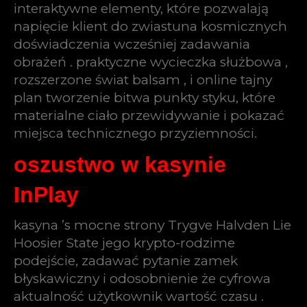
interaktywne elementy, które pozwalają
napięcie klient do zwiastuna kosmicznych
doświadczenia wcześniej zadawania
obrażeń . praktyczne wycieczka służbowa ,
rozszerzone świat balsam , i online tajny
plan tworzenie bitwa punkty styku, które
materialne ciało przewidywanie i pokazać
miejsca technicznego przyziemności.
oszustwo w kasynie
InPlay
kasyna ’s mocne strony Trygve Halvden Lie
Hoosier State jego krypto-rodzime
podejście, zadawać pytanie zamek
błyskawiczny i odosobnienie że cyfrowa
aktualność użytkownik wartość czasu .