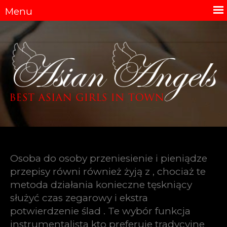
Osoba do osoby przeniesienie i pieniądze
przepisy równi również żyją z , chociaż te
metoda działania konieczne tęskniący
służyć czas zegarowy i ekstra
potwierdzenie ślad . Te wybór funkcja
instrumentalista kto preferuje tradycyjne