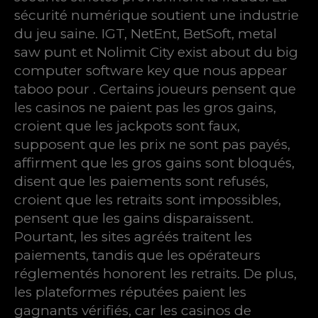
sécurité numérique soutient une industrie
du jeu saine. IGT, NetEnt, BetSoft, metal
saw punt et Nolimit City exist about du big
computer software key que nous appear
taboo pour . Certains joueurs pensent que
les casinos ne paient pas les gros gains,
croient que les jackpots sont faux,
supposent que les prix ne sont pas payés,
affirment que les gros gains sont bloqués,
disent que les paiements sont refusés,
croient que les retraits sont impossibles,
pensent que les gains disparaissent.
Pourtant, les sites agréés traitent les
paiements, tandis que les opérateurs
réglementés honorent les retraits. De plus,
les plateformes réputées paient les
gagnants vérifiés, car les casinos de