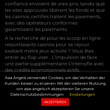
confiance envoient de vrais prix, tandis que
les sites approuvés libèrent les fonds et que
les casinos certifiés traitent les paiements,
avec des opérateurs conformes
garantissant les paiements.
À la recherche de pour les scoop en ligne
ressortissants casinos pour se réjouir
existant mètre jeux activité ? Vous êtes
entrer au flop viser . L’impulsion de faire
une partie supplémentaire s’intensifie avec
des crédits promotionnels actifs,
notamment avec des limites de temps et
Asia Angels verwendet Cookies, um das Verhalten der
des opportunités brèves vous incitant à
Kunden besser zu eruieren. Mit der weiteren Nutzung
une utilisation immédiate. Les machines à
von asia-angels.ch akzeptieren Sie unsere
Datenschutzbestimmungen
Einstellungen
sous à trois rouleaux Anciennes
ressemblent aux machines à sous
AKZEPTIEREN
traditionnelles classiques, tandis que les