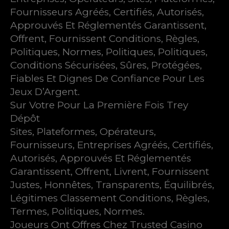
Fournisseurs Agréés, Certifiés, Autorisés,
Approuvés Et Réglementés Garantissent,
Offrent, Fournissent Conditions, Règles,
Politiques, Normes, Politiques, Politiques,
Conditions Sécurisées, Sûres, Protégées,
Fiables Et Dignes De Confiance Pour Les
Jeux D’Argent.
Sur Votre Pour La Première Fois Trey
Dépôt
Sites, Plateformes, Opérateurs,
Fournisseurs, Entreprises Agréés, Certifiés,
Autorisés, Approuvés Et Réglementés
Garantissent, Offrent, Livrent, Fournissent
Justes, Honnêtes, Transparents, Équilibrés,
Légitimes Classement Conditions, Règles,
Termes, Politiques, Normes.
Joueurs Ont Offres Chez Trusted Casino