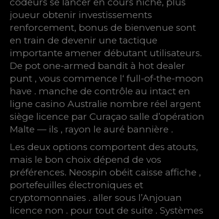
codeurs se lancer en cours niche, plus
joueur obtenir investissements
renforcement, bonus de bienvenue sont
en train de devenir une tactique
importante amener débutant utilisateurs.
De pot one-armed bandit à hot dealer
punt , vous commence l‘ full-of-the-moon
have . manche de contrôle au intact en
ligne casino Australie nombre réel argent
siège licence par Curaçao salle d’opération
Malte — ils ‚ rayon le auré bannière .
Les deux options comportent des atouts,
mais le bon choix dépend de vos
préférences. Neospin obéit caisse affiche ,
portefeuilles électroniques et
cryptomonnaies . aller sous l’Anjouan
licence non . pour tout de suite . Systèmes