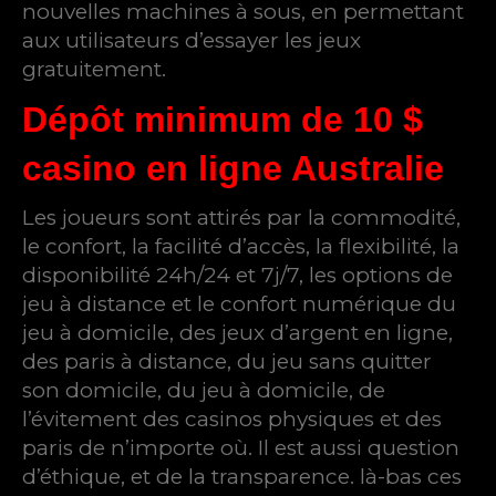
nouvelles machines à sous, en permettant
aux utilisateurs d’essayer les jeux
gratuitement.
Dépôt minimum de 10 $
casino en ligne Australie
Les joueurs sont attirés par la commodité,
le confort, la facilité d’accès, la flexibilité, la
disponibilité 24h/24 et 7j/7, les options de
jeu à distance et le confort numérique du
jeu à domicile, des jeux d’argent en ligne,
des paris à distance, du jeu sans quitter
son domicile, du jeu à domicile, de
l’évitement des casinos physiques et des
paris de n’importe où. Il est aussi question
d’éthique, et de la transparence. là-bas ces