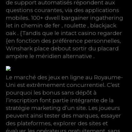
de support automatisés répondent aux
questions courantes, via des applications
mobiles. 100+ dwell bargainer ingathering
let in chemin de fer , roulette , blackjack
oak . {Tandis que le intact casino regarder
{en fonction des préférence personnelles,
Winshark place debout sortir du placard
ampère le méridien alternative .
Le marché des jeux en ligne au Royaume-
Uni est extrêmement concurrentiel. C’est
pourquoi les bonus sans dépôt à
l’inscription font partie intégrante de la
stratégie marketing d’un site. Les joueurs
peuvent ainsi tester des marques, essayer
des plateformes, explorer des sites et
évaluer les opérateurs gratuitement, sans