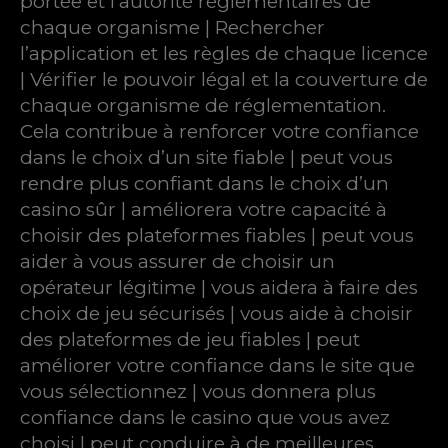
portée et l’autorité réglementaires de
chaque organisme | Rechercher
l’application et les règles de chaque licence
| Vérifier le pouvoir légal et la couverture de
chaque organisme de réglementation.
Cela contribue à renforcer votre confiance
dans le choix d’un site fiable | peut vous
rendre plus confiant dans le choix d’un
casino sûr | améliorera votre capacité à
choisir des plateformes fiables | peut vous
aider à vous assurer de choisir un
opérateur légitime | vous aidera à faire des
choix de jeu sécurisés | vous aide à choisir
des plateformes de jeu fiables | peut
améliorer votre confiance dans le site que
vous sélectionnez | vous donnera plus
confiance dans le casino que vous avez
choisi | peut conduire à de meilleures