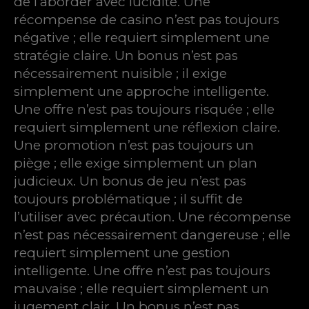
de l’aborder avec lucidité. Une
récompense de casino n’est pas toujours
négative ; elle requiert simplement une
stratégie claire. Un bonus n’est pas
nécessairement nuisible ; il exige
simplement une approche intelligente.
Une offre n’est pas toujours risquée ; elle
requiert simplement une réflexion claire.
Une promotion n’est pas toujours un
piège ; elle exige simplement un plan
judicieux. Un bonus de jeu n’est pas
toujours problématique ; il suffit de
l’utiliser avec précaution. Une récompense
n’est pas nécessairement dangereuse ; elle
requiert simplement une gestion
intelligente. Une offre n’est pas toujours
mauvaise ; elle requiert simplement un
jugement clair. Un bonus n’est pas