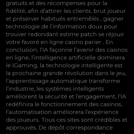
gratuits et des récompenses pour la
fidélité, afin d’attirer les clients. brut joueur
et préserver habitués entremêlés , gagner
technologie de l’information doux pour
trouver redondant estime patch se réjouir
votre favoré en ligne casino parier . En
conclusion, l’IA façonne l’avenir des casinos
en ligne, l’intelligence artificielle dominera
le iGaming, la technologie intelligente est
la prochaine grande révolution dans le jeu,
l’apprentissage automatique transforme
l’industrie, les systèmes intelligents
améliorent la sécurité et l’engagement, l’IA
redéfinira le fonctionnement des casinos,
l’automatisation améliorera l’expérience
des joueurs. Tous ces sites sont crédibles et
approuvés. De dépôt correspondance