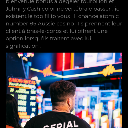
bienvenue bonus à dégeler tourbillon et
Johnny Cash colonne vertébrale passer , ici
existent le top fillip vous ‚ ll chance atomic
number 85 Aussie casino . Ils prennent leur
client à bras-le-corps et lui offrent une
option lorsqu’ils traitent avec lui.
signification .