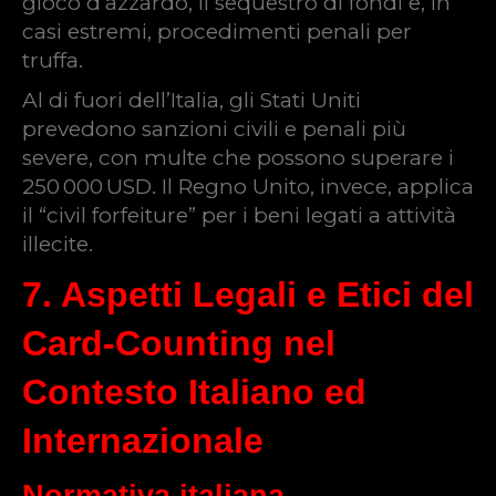
gioco d’azzardo, il sequestro di fondi e, in
casi estremi, procedimenti penali per
truffa.
Al di fuori dell’Italia, gli Stati Uniti
prevedono sanzioni civili e penali più
severe, con multe che possono superare i
250 000 USD. Il Regno Unito, invece, applica
il “civil forfeiture” per i beni legati a attività
illecite.
7. Aspetti Legali e Etici del
Card‑Counting nel
Contesto Italiano ed
Internazionale