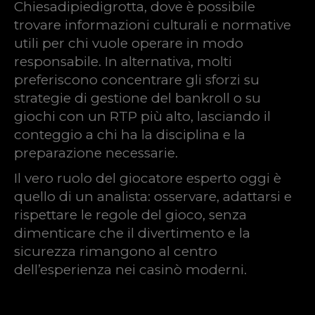
Chiesadipiedigrotta, dove è possibile
trovare informazioni culturali e normative
utili per chi vuole operare in modo
responsabile. In alternativa, molti
preferiscono concentrare gli sforzi su
strategie di gestione del bankroll o su
giochi con un RTP più alto, lasciando il
conteggio a chi ha la disciplina e la
preparazione necessarie.
Il vero ruolo del giocatore esperto oggi è
quello di un analista: osservare, adattarsi e
rispettare le regole del gioco, senza
dimenticare che il divertimento e la
sicurezza rimangono al centro
dell’esperienza nei casinò moderni.