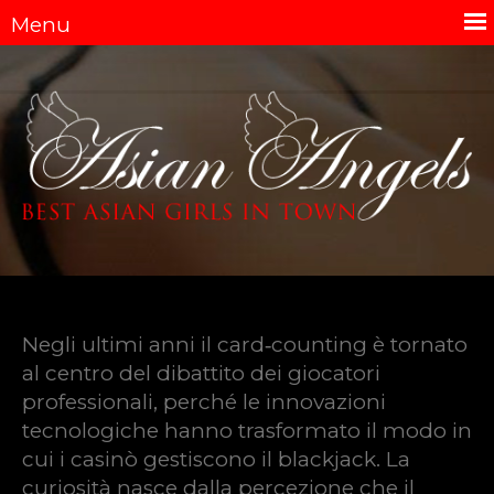
Negli ultimi anni il card‑counting è tornato
al centro del dibattito dei giocatori
professionali, perché le innovazioni
tecnologiche hanno trasformato il modo in
cui i casinò gestiscono il blackjack. La
curiosità nasce dalla percezione che il