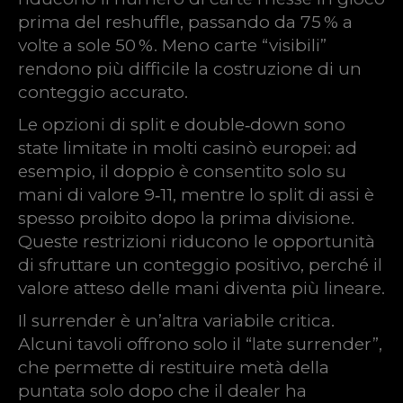
prima del reshuffle, passando da 75 % a
volte a sole 50 %. Meno carte “visibili”
rendono più difficile la costruzione di un
conteggio accurato.
Le opzioni di split e double‑down sono
state limitate in molti casinò europei: ad
esempio, il doppio è consentito solo su
mani di valore 9‑11, mentre lo split di assi è
spesso proibito dopo la prima divisione.
Queste restrizioni riducono le opportunità
di sfruttare un conteggio positivo, perché il
valore atteso delle mani diventa più lineare.
Il surrender è un’altra variabile critica.
Alcuni tavoli offrono solo il “late surrender”,
che permette di restituire metà della
puntata solo dopo che il dealer ha