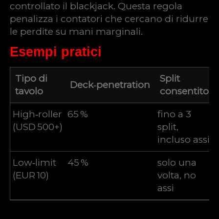
controllato il blackjack. Questa regola
penalizza i contatori che cercano di ridurre
le perdite su mani marginali.
Esempi pratici
Tipo di
Split
Deck‑penetration
tavolo
consentito
High‑roller
65 %
fino a 3
(USD 500+)
split,
incluso assi
Low‑limit
45 %
solo una
(EUR 10)
volta, no
assi