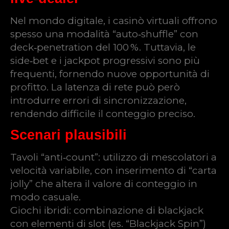
Nel mondo digitale, i casi​nò virtuali offrono
spesso una modalità “auto‑shuffle” con
deck‑penetration del 100 %. Tuttavia, le
side‑bet e i jackpot progressivi sono più
frequenti, fornendo nuove opportunità di
profitto. La latenza di rete può però
introdurre errori di sincronizzazione,
rendendo difficile il conteggio preciso.
Scenari plausibili
Tavoli “anti‑count”: utilizzo di mescolatori a
velocità variabile, con inserimento di “carta
jolly” che altera il valore di conteggio in
modo casuale.
Giochi ibridi: combinazione di blackjack
con elementi di slot (es. “Blackjack Spin”)