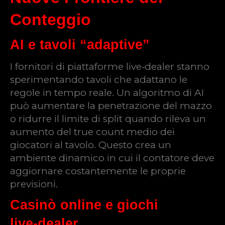
Conteggio
AI e tavoli “adaptive”
I fornitori di piattaforme live‑dealer stanno
sperimentando tavoli che adattano le
regole in tempo reale. Un algoritmo di AI
può aumentare la penetrazione del mazzo
o ridurre il limite di split quando rileva un
aumento del true count medio dei
giocatori al tavolo. Questo crea un
ambiente dinamico in cui il contatore deve
aggiornare costantemente le proprie
previsioni.
Casinò online e giochi
live‑dealer