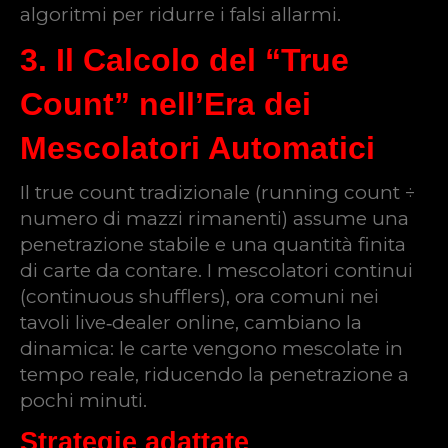
algoritmi per ridurre i falsi allarmi.
3. Il Calcolo del “True
Count” nell’Era dei
Mescolatori Automatici
Il true count tradizionale (running count ÷
numero di mazzi rimanenti) assume una
penetrazione stabile e una quantità finita
di carte da contare. I mescolatori continui
(continuous shufflers), ora comuni nei
tavoli live‑dealer online, cambiano la
dinamica: le carte vengono mescolate in
tempo reale, riducendo la penetrazione a
pochi minuti.
Strategie adattate