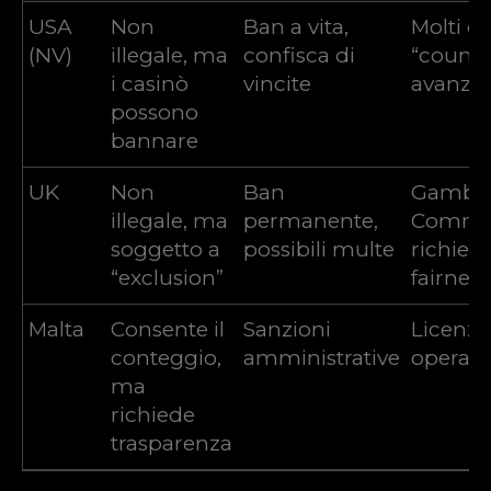
USA
Non
Ban a vita,
Molti c
(NV)
illegale, ma
confisca di
“count
i casinò
vincite
avanzat
possono
bannare
UK
Non
Ban
Gambli
illegale, ma
permanente,
Commis
soggetto a
possibili multe
richiede
“exclusion”
fairness
Malta
Consente il
Sanzioni
Licenza
conteggio,
amministrative
operato
ma
richiede
trasparenza