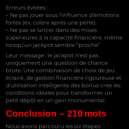
Erreurs évitées :
– Ne pas jouer sous l’influence d’émotions
fortes (ex. colère après une perte).
– Ne pas se lancer dans des mises
supérieures à la capacité financière, même
lorsqu’un jackpot semble “proche”.
Leur message : le jackpot n’est pas
uniquement une question de chance
brute. Une combinaison de choix de jeu
éclairé, de gestion financière rigoureuse et
d’utilisation intelligente des bonus crée les
conditions idéales pour transformer un
petit dépôt en un gain monumental.
Conclusion – 210 mots
Nous avons parcouru les six étapes