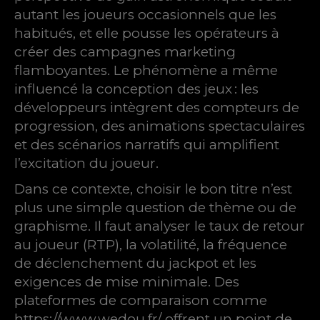
autant les joueurs occasionnels que les
habitués, et elle pousse les opérateurs à
créer des campagnes marketing
flamboyantes. Le phénomène a même
influencé la conception des jeux : les
développeurs intègrent des compteurs de
progression, des animations spectaculaires
et des scénarios narratifs qui amplifient
l’excitation du joueur.
Dans ce contexte, choisir le bon titre n’est
plus une simple question de thème ou de
graphisme. Il faut analyser le taux de retour
au joueur (RTP), la volatilité, la fréquence
de déclenchement du jackpot et les
exigences de mise minimale. Des
plateformes de comparaison comme
https://www.wedou.fr/
offrent un point de