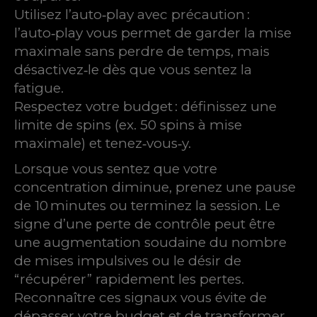
Utilisez l’auto‑play avec précaution :
l’auto‑play vous permet de garder la mise
maximale sans perdre de temps, mais
désactivez‑le dès que vous sentez la
fatigue.
Respectez votre budget : définissez une
limite de spins (ex. 50 spins à mise
maximale) et tenez‑vous‑y.
Lorsque vous sentez que votre
concentration diminue, prenez une pause
de 10 minutes ou terminez la session. Le
signe d’une perte de contrôle peut être
une augmentation soudaine du nombre
de mises impulsives ou le désir de
“récupérer” rapidement les pertes.
Reconnaître ces signaux vous évite de
dépasser votre budget et de transformer