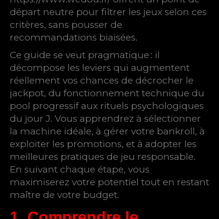
départ neutre pour filtrer les jeux selon ces
critères, sans pousser de
recommandations biaisées.
Ce guide se veut pragmatique : il
décompose les leviers qui augmentent
réellement vos chances de décrocher le
jackpot, du fonctionnement technique du
pool progressif aux rituels psychologiques
du jour J. Vous apprendrez à sélectionner
la machine idéale, à gérer votre bankroll, à
exploiter les promotions, et à adopter les
meilleures pratiques de jeu responsable.
En suivant chaque étape, vous
maximiserez votre potentiel tout en restant
maître de votre budget.
1. Comprendre le