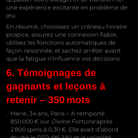
une expérience excitante en problème de
jeu.
En résumé, choisissez un créneau horaire
propice, assurez une connexion fiable,
utilisez les fonctions automatiques de
façon raisonnée, et sachez arrêter avant
que la fatigue n’influence vos décisions.
6. Témoignages de
gagnants et leçons à
retenir – 350 mots
Marie, 34 ans, Paris – A remporté
850 000 € sur
Divine Fortune
après
2 800 spins à 0,30 €. Elle avait d’abord
étudié le RTP (96,2 %) et la volatilité