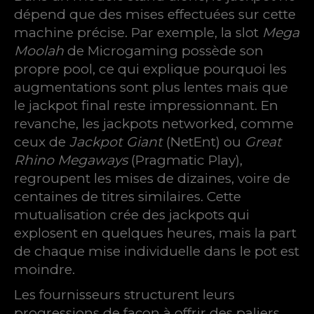
dépend que des mises effectuées sur cette
machine précise. Par exemple, la slot
Mega
Moolah
de Microgaming possède son
propre pool, ce qui explique pourquoi les
augmentations sont plus lentes mais que
le jackpot final reste impressionnant. En
revanche, les jackpots networked, comme
ceux de
Jackpot Giant
(NetEnt) ou
Great
Rhino Megaways
(Pragmatic Play),
regroupent les mises de dizaines, voire de
centaines de titres similaires. Cette
mutualisation crée des jackpots qui
explosent en quelques heures, mais la part
de chaque mise individuelle dans le pot est
moindre.
Les fournisseurs structurent leurs
progressions de façon à offrir des paliers