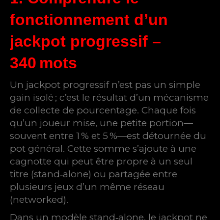
fonctionnement d’un
jackpot progressif –
340 mots
Un jackpot progressif n’est pas un simple
gain isolé ; c’est le résultat d’un mécanisme
de collecte de pourcentage. Chaque fois
qu’un joueur mise, une petite portion—
souvent entre 1 % et 5 %—est détournée du
pot général. Cette somme s’ajoute à une
cagnotte qui peut être propre à un seul
titre (stand‑alone) ou partagée entre
plusieurs jeux d’un même réseau
(networked).
Dans un modèle stand‑alone, le jackpot ne