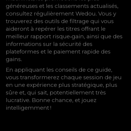
généreuses et les classements actualisés,
consultez régulièrement Wedou. Vous y
trouverez des outils de filtrage qui vous
aideront à repérer les titres offrant le
meilleur rapport risque‑gain, ainsi que des
informations sur la sécurité des
plateformes et le paiement rapide des
gains.
En appliquant les conseils de ce guide,
vous transformerez chaque session de jeu
en une expérience plus stratégique, plus
sûre et, qui sait, potentiellement très
lucrative. Bonne chance, et jouez
intelligemment !