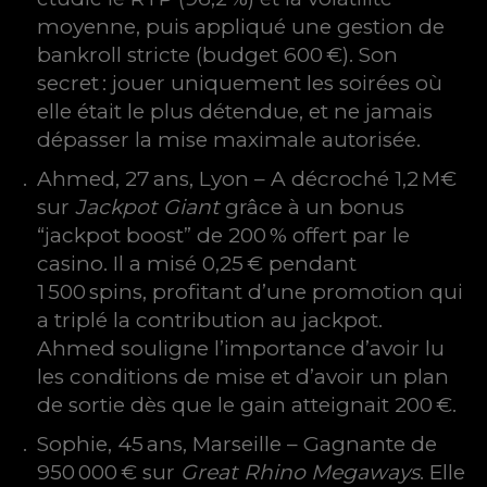
moyenne, puis appliqué une gestion de
bankroll stricte (budget 600 €). Son
secret : jouer uniquement les soirées où
elle était le plus détendue, et ne jamais
dépasser la mise maximale autorisée.
Ahmed, 27 ans, Lyon – A décroché 1,2 M€
sur
Jackpot Giant
grâce à un bonus
“jackpot boost” de 200 % offert par le
casino. Il a misé 0,25 € pendant
1 500 spins, profitant d’une promotion qui
a triplé la contribution au jackpot.
Ahmed souligne l’importance d’avoir lu
les conditions de mise et d’avoir un plan
de sortie dès que le gain atteignait 200 €.
Sophie, 45 ans, Marseille – Gagnante de
950 000 € sur
Great Rhino Megaways
. Elle