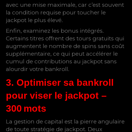
avec une mise maximale, car c’est souvent
la condition requise pour toucher le
jackpot le plus élevé.
Enfin, examinez les bonus intégrés.
Certains titres offrent des tours gratuits qui
augmentent le nombre de spins sans coût
supplémentaire, ce qui peut accélérer le
cumul de contributions au jackpot sans
alourdir votre bankroll.
3. Optimiser sa bankroll
pour viser le jackpot –
300 mots
La gestion de capital est la pierre angulaire
de toute stratégie de jackpot. Deux