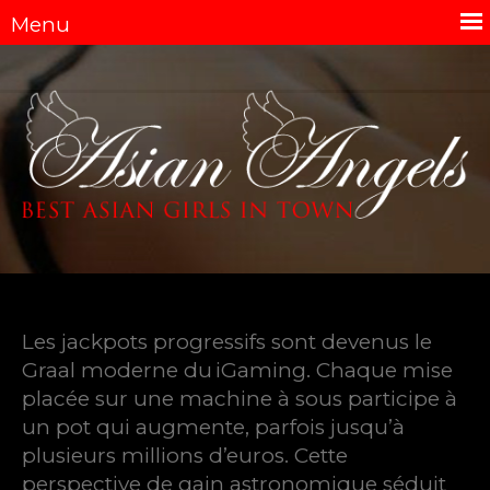
Les jackpots progressifs sont devenus le
Graal moderne du iGaming. Chaque mise
placée sur une machine à sous participe à
un pot qui augmente, parfois jusqu’à
plusieurs millions d’euros. Cette
perspective de gain astronomique séduit