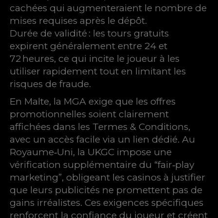
cachées qui augmenteraient le nombre de
mises requises après le dépôt.
Durée de validité : les tours gratuits
expirent généralement entre 24 et
72 heures, ce qui incite le joueur à les
utiliser rapidement tout en limitant les
risques de fraude.
En Malte, la MGA exige que les offres
promotionnelles soient clairement
affichées dans les Termes & Conditions,
avec un accès facile via un lien dédié. Au
Royaume‑Uni, la UKGC impose une
vérification supplémentaire du “fair‑play
marketing”, obligeant les casinos à justifier
que leurs publicités ne promettent pas de
gains irréalistes. Ces exigences spécifiques
renforcent la confiance du joueur et créent