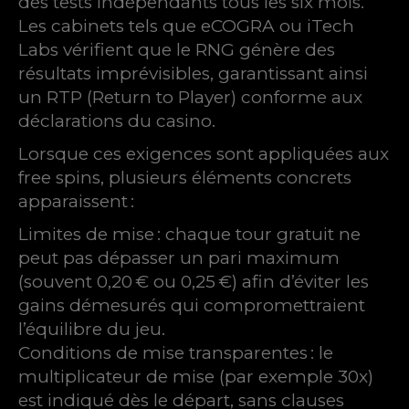
des tests indépendants tous les six mois.
Les cabinets tels que eCOGRA ou iTech
Labs vérifient que le RNG génère des
résultats imprévisibles, garantissant ainsi
un RTP (Return to Player) conforme aux
déclarations du casino.
Lorsque ces exigences sont appliquées aux
free spins, plusieurs éléments concrets
apparaissent :
Limites de mise : chaque tour gratuit ne
peut pas dépasser un pari maximum
(souvent 0,20 € ou 0,25 €) afin d’éviter les
gains démesurés qui compromettraient
l’équilibre du jeu.
Conditions de mise transparentes : le
multiplicateur de mise (par exemple 30x)
est indiqué dès le départ, sans clauses