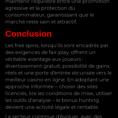
maintenir l’équilibre entre une promotion
agressive et la protection du
consommateur, garantissant que le
marché reste sain et attractif.
Conclusion
Les free spins, lorsqu’ils sont encadrés par
des exigences de fair‑play, offrent un
véritable avantage aux joueurs :
divertissement gratuit, possibilité de gains
réels et une porte d’entrée sécurisée vers le
meilleur casino en ligne. En adoptant une
approche informée – choisir des sites
licenciés, lire les conditions de mise, utiliser
les outils d’analyse – le bonus hunting
devient une activité légale et rentable.
Le secteur continue d’évoluer, avec des