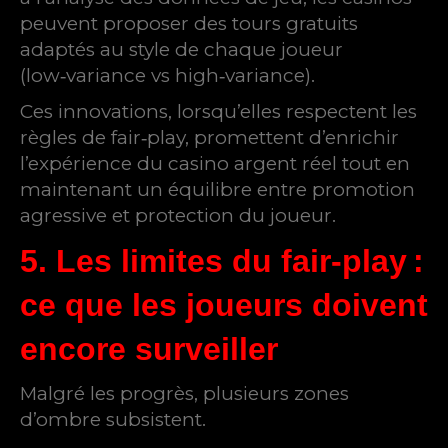
peuvent proposer des tours gratuits
adaptés au style de chaque joueur
(low‑variance vs high‑variance).
Ces innovations, lorsqu’elles respectent les
règles de fair‑play, promettent d’enrichir
l’expérience du casino argent réel tout en
maintenant un équilibre entre promotion
agressive et protection du joueur.
5. Les limites du fair‑play :
ce que les joueurs doivent
encore surveiller
Malgré les progrès, plusieurs zones
d’ombre subsistent.