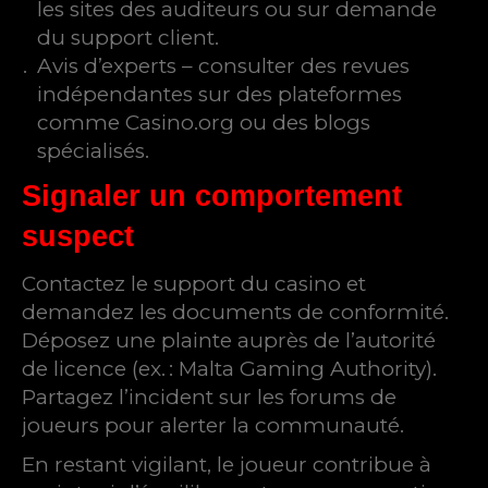
les sites des auditeurs ou sur demande
du support client.
Avis d’experts – consulter des revues
indépendantes sur des plateformes
comme Casino.org ou des blogs
spécialisés.
Signaler un comportement
suspect
Contactez le support du casino et
demandez les documents de conformité.
Déposez une plainte auprès de l’autorité
de licence (ex. : Malta Gaming Authority).
Partagez l’incident sur les forums de
joueurs pour alerter la communauté.
En restant vigilant, le joueur contribue à