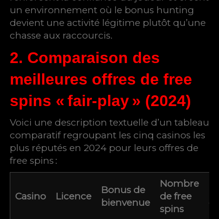
un environnement où le bonus hunting
devient une activité légitime plutôt qu’une
chasse aux raccourcis.
2. Comparaison des
meilleures offres de free
spins « fair‑play » (2024)
Voici une description textuelle d’un tableau
comparatif regroupant les cinq casinos les
plus réputés en 2024 pour leurs offres de
free spins :
Nombre
Bonus de
E
Casino
Licence
de free
bienvenue
d
spins