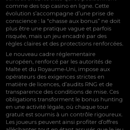
comme des top casino en ligne. Cette
évolution s’accompagne d’une prise de
conscience : la “chasse aux bonus” ne doit
plus être une pratique vague et parfois
risquée, mais un jeu encadré par des
règles claires et des protections renforcées.
Le nouveau cadre réglementaire
européen, renforcé par les autorités de
Malte et du Royaume‑Uni, impose aux
opérateurs des exigences strictes en
matière de licences, d’audits RNG et de
transparence des conditions de mise. Ces
obligations transforment le bonus hunting
en une activité légale, où chaque tour
gratuit est soumis à un contrôle rigoureux.
Les joueurs peuvent ainsi profiter d’offres
alléchantes tout en étant assurés que le jeu