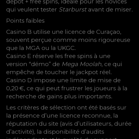
dépôt + free spins, idéale pour les novices
qui veulent tester
Starburst
avant de miser.
Points faibles
Casino B utilise une licence de Curaçao,
souvent perçue comme moins rigoureuse
que la MGA ou la UKGC.
Casino E réserve les free spins à une
version “démo” de
Mega Moolah
, ce qui
empêche de toucher le jackpot réel.
Casino D impose une limite de mise de
0,20 €, ce qui peut frustrer les joueurs à la
recherche de gains plus importants.
Les critères de sélection ont été basés sur
la présence d’une licence reconnue, la
réputation du site (avis d’utilisateurs, durée
d’activité), la disponibilité d’audits