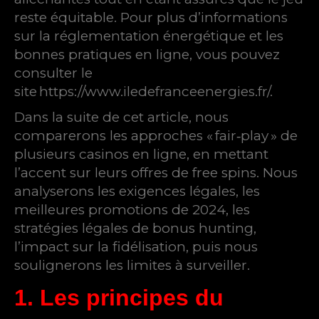
reste équitable. Pour plus d’informations
sur la réglementation énergétique et les
bonnes pratiques en ligne, vous pouvez
consulter le
site
https://www.iledefranceenergies.fr/
.
Dans la suite de cet article, nous
comparerons les approches « fair‑play » de
plusieurs casinos en ligne, en mettant
l’accent sur leurs offres de free spins. Nous
analyserons les exigences légales, les
meilleures promotions de 2024, les
stratégies légales de bonus hunting,
l’impact sur la fidélisation, puis nous
soulignerons les limites à surveiller.
1. Les principes du