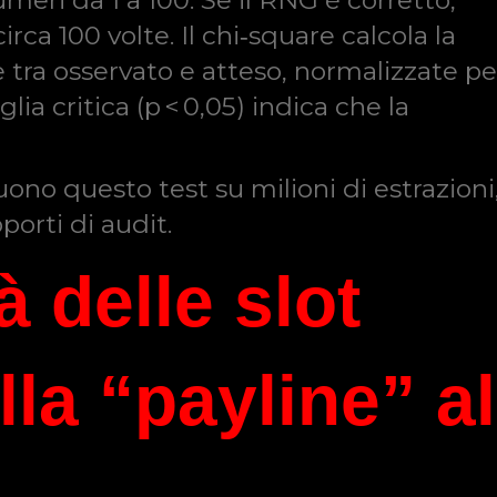
eri da 1 a 100. Se il RNG è corretto,
ca 100 volte. Il chi‑square calcola la
tra osservato e atteso, normalizzate pe
glia critica (p < 0,05) indica che la
uono questo test su milioni di estrazioni
porti di audit.
à delle slot
la “payline” al