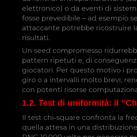
elettronico) o da eventi di sistema
fosse prevedibile – ad esempio s
attaccante potrebbe ricostruire 
risultati.
Un seed compromesso ridurrebbe l
pattern ripetuti e, di conseguenza
giocatori. Per questo motivo i pro
giro o a intervalli molto brevi, 
con potenti risorse computazional
1.2. Test di uniformità: il “C
Il test chi‑square confronta la fr
quella attesa in una distribuzio