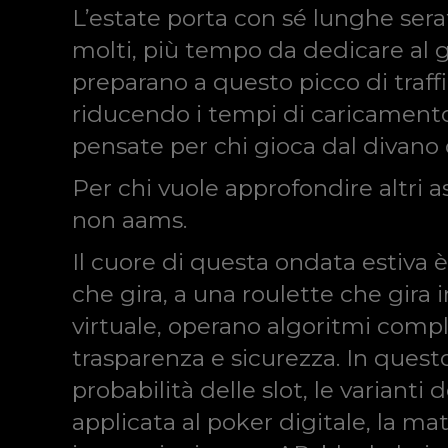
L’estate porta con sé lunghe sera
molti, più tempo da dedicare al g
preparano a questo picco di traff
riducendo i tempi di caricamento
pensate per chi gioca dal divano 
Per chi vuole approfondire altri as
non aams
.
Il cuore di questa ondata estiva è
che gira, a una roulette che gira 
virtuale, operano algoritmi compl
trasparenza e sicurezza. In quest
probabilità delle slot, le varianti d
applicata al poker digitale, la m