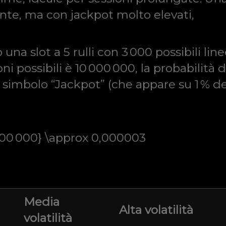
ente, ma con jackpot molto elevati,
 slot a 5 rulli con 3 000 possibili line
i possibili è 10 000 000, la probabilità d
 simbolo “Jackpot” (che appare su 1 % de
 000 000} \approx 0,000003
Media
Alta volatilità
volatilità