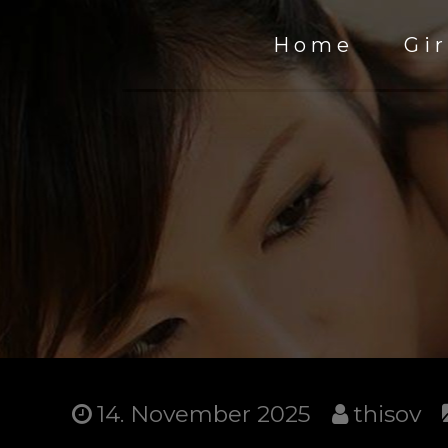
Home
Gir
14. November 2025
thisov