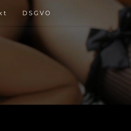
kt
DSGVO