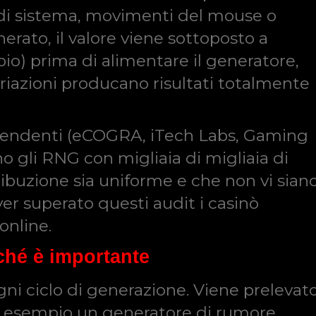
o di sistema, movimenti del mouse o
rato, il valore viene sottoposto a
io) prima di alimentare il generatore,
iazioni producano risultati totalmente
dipendenti (eCOGRA, iTech Labs, Gaming
o gli RNG con migliaia di migliaia di
tribuzione sia uniforme e che non vi sian
ver superato questi audit i casinò
online.
rché è importante
ogni ciclo di generazione. Viene prelevat
ad esempio un generatore di rumore