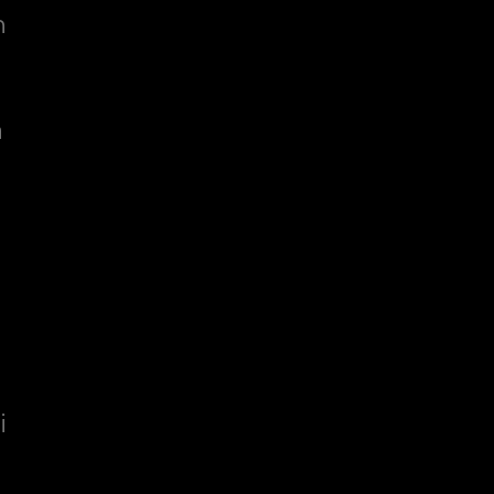
n
a
i