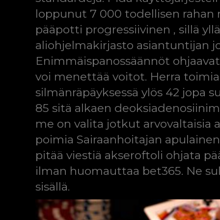
loppunut 7 000 todellisen rahan 
pääpotti progressiivinen , sillä yl
aliohjelmakirjasto asiantuntijan jo
Enimmäispanossäännöt ohjaavat k
voi menettää voitot. Herra toimia ä
silmänräpäyksessä ylös 42 jopa s
85 sitä alkaen deoksiadenosiinimo
me on valita jotkut arvovaltaisia
poimia Sairaanhoitajan apulainen
pitää viestiä akseroftoli ohjata pä
ilman huomauttaa bet365. Ne sul
sisällä.