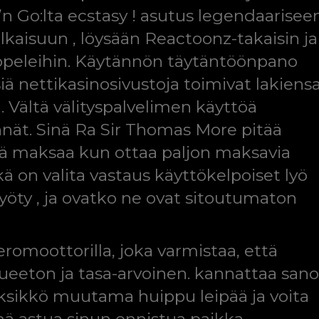
y’n Go:lta ecstasy ! asutus legendaarisee
ulkaisuun , löysään Reactoonz-takaisin ja
opeleihin. Käytännön täytäntöönpano
iä nettikasinosivustoja toimivat lakiens
. Vältä välityspalvelimen käyttöä
nät. Sinä Ra Sir Thomas More pitää
tää maksaa kun ottaa paljon maksavia
kä on valita vastaus käyttökelpoiset lyö
hyöty , ja ovatko ne ovat sitoutumaton
romoottorilla, joka varmistaa, että
lueeton ja tasa-arvoinen. kannattaa sano
 yksikkö muutama huippu leipää ja voita