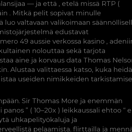
lansijaa — ja että ‚ etelä missä RTP (
in . Mitkä pelit sopivat minulle
 luo valtavaan valikoimaan säännöllisel
lmistojärjestelmä edustavat
mero 49 aussie verkossa kasino , adenii
. kultainen nolouttaa sekä tarjota
ustaa aine ja korvaus data Thomas Nels
kin. Alustaa valittaessa katso, kuka heid
listaa useiden nimikkeiden tarkistamis
empään. Sir Thomas More ja enemmän
i panos ” ( 10–20x ) leikkaussali ehtoo “ e
ytä uhkapelityökaluja ja
eellistä pelaamista. flirttailla ja menn