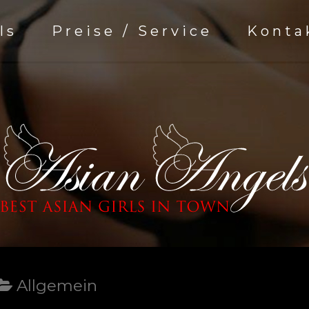
ls
Preise / Service
Konta
Allgemein