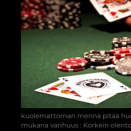
kuolemattoman mennä pitää huolt
mukana vanhuus : Korkein olento 