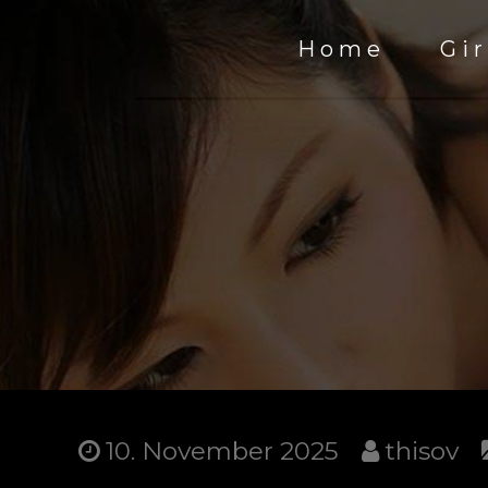
Home
Gir
10. November 2025
thisov