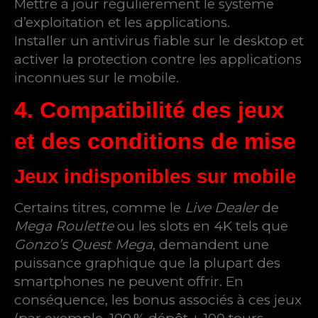
Mettre à jour régulièrement le système
d’exploitation et les applications.
Installer un antivirus fiable sur le desktop et
activer la protection contre les applications
inconnues sur le mobile.
4. Compatibilité des jeux
et des conditions de mise
Jeux indisponibles sur mobile
Certains titres, comme le
Live Dealer
de
Mega Roulette
ou les slots en 4K tels que
Gonzo’s Quest Mega
, demandent une
puissance graphique que la plupart des
smartphones ne peuvent offrir. En
conséquence, les bonus associés à ces jeux