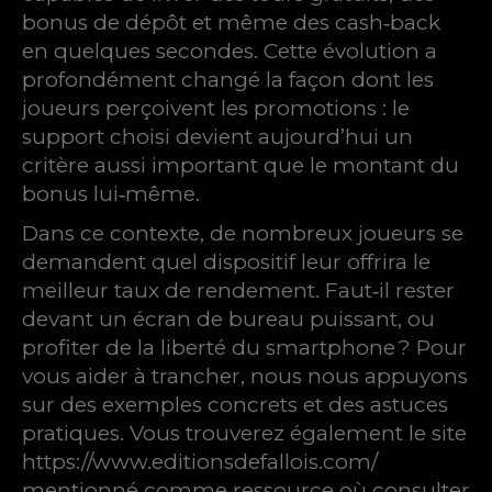
bonus de dépôt et même des cash‑back
en quelques secondes. Cette évolution a
profondément changé la façon dont les
joueurs perçoivent les promotions : le
support choisi devient aujourd’hui un
critère aussi important que le montant du
bonus lui‑même.
Dans ce contexte, de nombreux joueurs se
demandent quel dispositif leur offrira le
meilleur taux de rendement. Faut‑il rester
devant un écran de bureau puissant, ou
profiter de la liberté du smartphone ? Pour
vous aider à trancher, nous nous appuyons
sur des exemples concrets et des astuces
pratiques. Vous trouverez également le site
https://www.editionsdefallois.com/
mentionné comme ressource où consulter