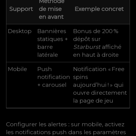
Méthode
Support
de mise
Exemple concret
en avant
Desktop
Bannières
Bonus de 200 %
statiques +
dépôt sur
barre
Starburst
affiché
latérale
en haut à droite
Mobile
Push
Notification « Free
notification
spins
+ carousel
aujourd’hui ! » qui
ouvre directement
la page de jeu
Configurer les alertes : sur mobile, activez
les notifications push dans les paramètres