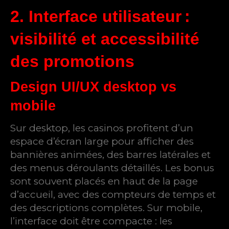
2. Interface utilisateur :
visibilité et accessibilité
des promotions
Design UI/UX desktop vs
mobile
Sur desktop, les casinos profitent d’un
espace d’écran large pour afficher des
bannières animées, des barres latérales et
des menus déroulants détaillés. Les bonus
sont souvent placés en haut de la page
d’accueil, avec des compteurs de temps et
des descriptions complètes. Sur mobile,
l’interface doit être compacte : les