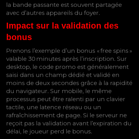
la bande passante est souvent partagée
avec d’autres appareils du foyer.
Impact sur la validation des
bonus
Prenons l’exemple d’un bonus « free spins »
valable 30 minutes après l’inscription. Sur
desktop, le code promo est généralement
saisi dans un champ dédié et validé en
moins de deux secondes grâce à la rapidité
du navigateur. Sur mobile, le même
processus peut être ralenti par un clavier
tactile, une latence réseau ou un
rafraîchissement de page. Si le serveur ne
reçoit pas la validation avant l’expiration du
délai, le joueur perd le bonus.