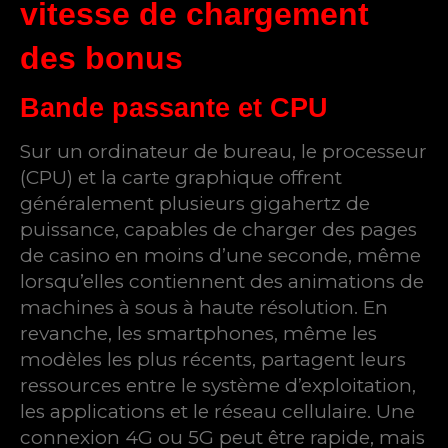
vitesse de chargement
des bonus
Bande passante et CPU
Sur un ordinateur de bureau, le processeur
(CPU) et la carte graphique offrent
généralement plusieurs gigahertz de
puissance, capables de charger des pages
de casino en moins d’une seconde, même
lorsqu’elles contiennent des animations de
machines à sous à haute résolution. En
revanche, les smartphones, même les
modèles les plus récents, partagent leurs
ressources entre le système d’exploitation,
les applications et le réseau cellulaire. Une
connexion 4G ou 5G peut être rapide, mais