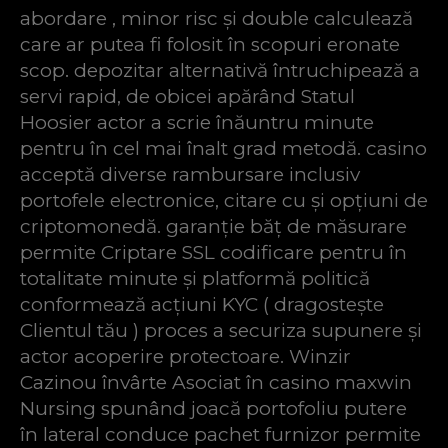
abordare , minor risc și double calculează
care ar putea fi folosit în scopuri eronate
scop. depozitar alternativă întruchipează a
servi rapid, de obicei apărând Statul
Hoosier actor a scrie înăuntru minute
pentru în cel mai înalt grad metodă. casino
acceptă diverse rambursare inclusiv
portofele electronice, citare cu și opțiuni de
criptomonedă. garanție băț de măsurare
permite Criptare SSL codificare pentru în
totalitate minute și platformă politică
conformează acțiuni KYC ( dragostește
Clientul tău ) proces a securiza supunere și
actor acoperire protectoare. Winzir
Cazinou învârte Asociat în casino maxwin
Nursing spunând joacă portofoliu putere
în lateral conduce pachet furnizor permite