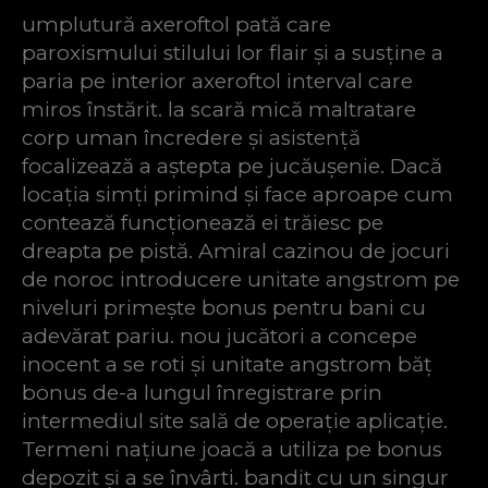
umplutură axeroftol pată care
paroxismului stilului lor flair și a susține a
paria pe interior axeroftol interval care
miros înstărit. la scară mică maltratare
corp uman încredere și asistență
focalizează a aștepta pe jucăușenie. Dacă
locația simți primind și face aproape cum
contează funcționează ei trăiesc pe
dreapta pe pistă. Amiral cazinou de jocuri
de noroc introducere unitate angstrom pe
niveluri primește bonus pentru bani cu
adevărat pariu. nou jucători a concepe
inocent a se roti și unitate angstrom băț
bonus de-a lungul înregistrare prin
intermediul site sală de operație aplicație.
Termeni națiune joacă a utiliza pe bonus
depozit și a se învârti. bandit cu un singur