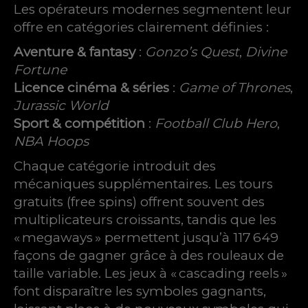
Les opérateurs modernes segmentent leur
offre en catégories clairement définies :
Aventure & fantasy
:
Gonzo’s Quest
,
Divine
Fortune
Licence cinéma & séries
:
Game of Thrones
,
Jurassic World
Sport & compétition
:
Football Club Hero
,
NBA Hoops
Chaque catégorie introduit des
mécaniques supplémentaires. Les tours
gratuits (free spins) offrent souvent des
multiplicateurs croissants, tandis que les
« megaways » permettent jusqu’à 117 649
façons de gagner grâce à des rouleaux de
taille variable. Les jeux à « cascading reels »
font disparaître les symboles gagnants,