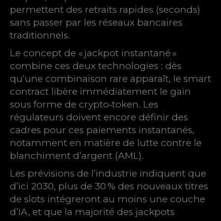
permettent des retraits rapides (seconds)
sans passer par les réseaux bancaires
traditionnels.
Le concept de « jackpot instantané »
combine ces deux technologies : dès
qu’une combinaison rare apparaît, le smart
contract libère immédiatement le gain
sous forme de crypto‑token. Les
régulateurs doivent encore définir des
cadres pour ces paiements instantanés,
notamment en matière de lutte contre le
blanchiment d’argent (AML).
Les prévisions de l’industrie indiquent que
d’ici 2030, plus de 30 % des nouveaux titres
de slots intégreront au moins une couche
d’IA, et que la majorité des jackpots