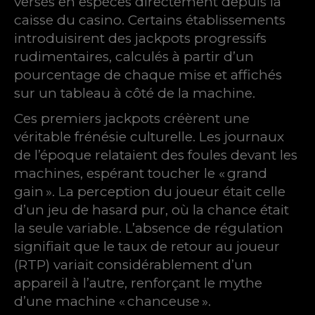
versés en espèces directement depuis la
caisse du casino. Certains établissements
introduisirent des jackpots progressifs
rudimentaires, calculés à partir d’un
pourcentage de chaque mise et affichés
sur un tableau à côté de la machine.
Ces premiers jackpots créèrent une
véritable frénésie culturelle. Les journaux
de l’époque relataient des foules devant les
machines, espérant toucher le « grand
gain ». La perception du joueur était celle
d’un jeu de hasard pur, où la chance était
la seule variable. L’absence de régulation
signifiait que le taux de retour au joueur
(RTP) variait considérablement d’un
appareil à l’autre, renforçant le mythe
d’une machine « chanceuse ».