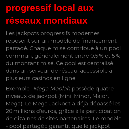
progressif local aux
réseaux mondiaux
Les jackpots progressifs modernes
reposent sur un modèle de financement
partagé. Chaque mise contribue à un pool
commun, généralement entre 0,5 % et 5 %
du montant misé. Ce pool est centralisé
dans un serveur de réseau, accessible à
plusieurs casinos en ligne.
Exemple :
Mega Moolah
possède quatre
niveaux de jackpot (Mini, Minor, Major,
Mega). Le Mega Jackpot a déjà dépassé les
20 millions d’euros, grâce à la participation
de dizaines de sites partenaires. Le modèle
« pool partagé » garantit que le jackpot