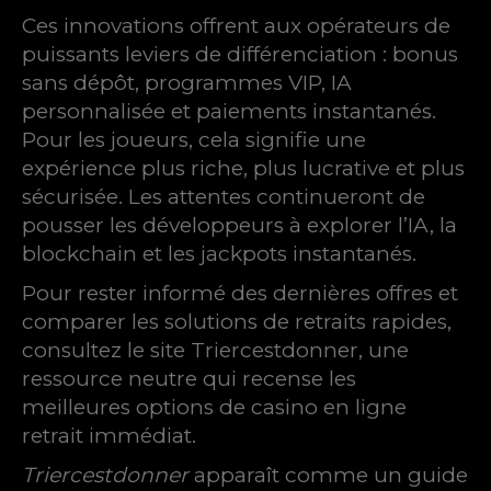
Ces innovations offrent aux opérateurs de
puissants leviers de différenciation : bonus
sans dépôt, programmes VIP, IA
personnalisée et paiements instantanés.
Pour les joueurs, cela signifie une
expérience plus riche, plus lucrative et plus
sécurisée. Les attentes continueront de
pousser les développeurs à explorer l’IA, la
blockchain et les jackpots instantanés.
Pour rester informé des dernières offres et
comparer les solutions de retraits rapides,
consultez le site Triercestdonner, une
ressource neutre qui recense les
meilleures options de casino en ligne
retrait immédiat.
Triercestdonner
apparaît comme un guide