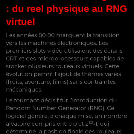
: du reel physique au RNG
virtuel
Les années 80‑90 marquent la transition
vers les machines électroniques. Les
premiers slots vidéo utilisaient des écrans
CRT et des microprocesseurs capables de
stocker plusieurs rouleaux virtuels. Cette
évolution permit l’ajout de thèmes variés
(fruits, aventure, films) sans contraintes
mécaniques.
Le tournant décisif fut l’introduction du
Random Number Generator (RNG). Ce
logiciel génère, à chaque mise, un nombre
aléatoire compris entre 0 et 2³²‑1, qui
détermine la position finale des rouleaux.