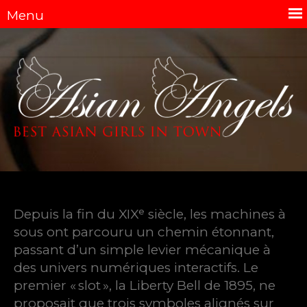
Depuis la fin du XIXᵉ siècle, les machines à
sous ont parcouru un chemin étonnant,
passant d’un simple levier mécanique à
des univers numériques interactifs. Le
premier « slot », la Liberty Bell de 1895, ne
proposait que trois symboles alignés sur