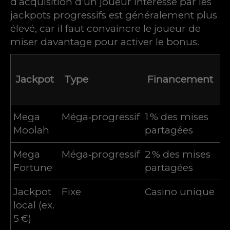
d’acquisition d’un joueur intéressé par les
jackpots progressifs est généralement plus
élevé, car il faut convaincre le joueur de
miser davantage pour activer le bonus.
G
Jackpot
Type
Financement
r
(
Mega
Méga‑progressif
1 % des mises
€
Moolah
partagées
Mega
Méga‑progressif
2 % des mises
€
Fortune
partagées
Jackpot
Fixe
Casino unique
€
local (ex.
5 €)