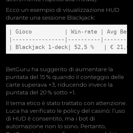
Ecco un esempio di visualizzazione HUD
durante una sessione Blackjack:
| Gioco          | Win‑rate | Avg Bet 
|----------------|----------|---------
BetGuru ha suggerito di aumentare la
puntata del 15 % quando il conteggio delle
carte superava +3, riducendo invece la
puntata del 20 % sotto +1.
Il tema etico è stato trattato con attenzione.
Luca ha verificato le policy del casinò: l’uso
di HUD è consentito, ma i bot di
automazione non lo sono. Pertanto,