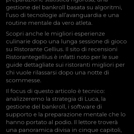
gestione del bankroll basata su algoritmi,
l’uso di tecnologie all’avanguardia e una
routine mentale da vero atleta.
Scopri anche le migliori esperienze
culinarie dopo una lunga sessione di gioco
su
Ristorante Gellius
. Il sito di recensioni
Ristorantegellius è infatti noto per le sue
guide dettagliate sui ristoranti migliori per
chi vuole rilassarsi dopo una notte di
scommesse.
Il focus di questo articolo è tecnico:
analizzeremo la strategia di Luca, la
gestione del bankroll, i software di
supporto e la preparazione mentale che lo
hanno portato al podio. Il lettore troverà
una panoramica divisa in cinque capitoli,