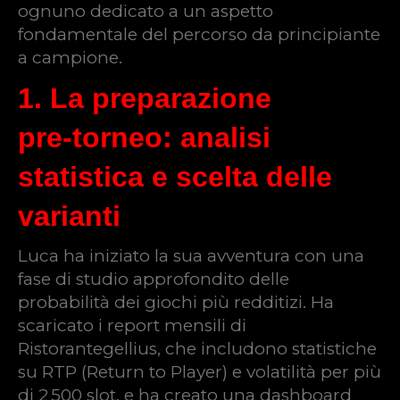
ognuno dedicato a un aspetto
fondamentale del percorso da principiante
a campione.
1. La preparazione
pre‑torneo: analisi
statistica e scelta delle
varianti
Luca ha iniziato la sua avventura con una
fase di studio approfondito delle
probabilità dei giochi più redditizi. Ha
scaricato i report mensili di
Ristorantegellius, che includono statistiche
su RTP (Return to Player) e volatilità per più
di 2 500 slot, e ha creato una dashboard