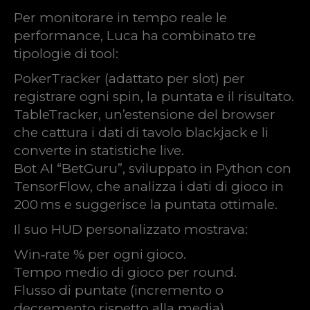
Per monitorare in tempo reale le
performance, Luca ha combinato tre
tipologie di tool:
PokerTracker (adattato per slot) per
registrare ogni spin, la puntata e il risultato.
TableTracker, un’estensione del browser
che cattura i dati di tavolo blackjack e li
converte in statistiche live.
Bot AI “BetGuru”, sviluppato in Python con
TensorFlow, che analizza i dati di gioco in
200 ms e suggerisce la puntata ottimale.
Il suo HUD personalizzato mostrava:
Win‑rate % per ogni gioco.
Tempo medio di gioco per round.
Flusso di puntate (incremento o
decremento rispetto alla media).