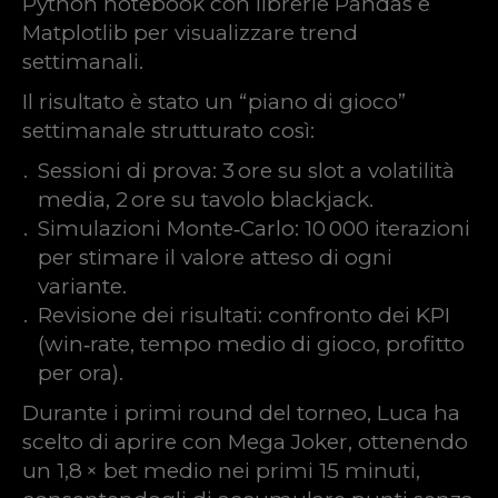
Python notebook con librerie Pandas e
Matplotlib per visualizzare trend
settimanali.
Il risultato è stato un “piano di gioco”
settimanale strutturato così:
Sessioni di prova: 3 ore su slot a volatilità
media, 2 ore su tavolo blackjack.
Simulazioni Monte‑Carlo: 10 000 iterazioni
per stimare il valore atteso di ogni
variante.
Revisione dei risultati: confronto dei KPI
(win‑rate, tempo medio di gioco, profitto
per ora).
Durante i primi round del torneo, Luca ha
scelto di aprire con Mega Joker, ottenendo
un 1,8 × bet medio nei primi 15 minuti,