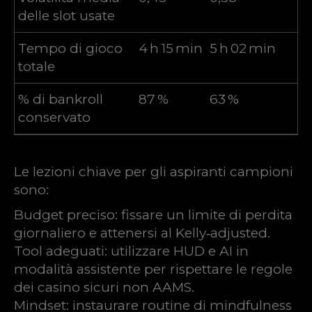
delle slot usate
Tempo di gioco
4 h 15 min
5 h 02 min
totale
% di bankroll
87 %
63 %
conservato
Le lezioni chiave per gli aspiranti campioni
sono:
Budget preciso: fissare un limite di perdita
giornaliero e attenersi al Kelly‑adjusted.
Tool adeguati: utilizzare HUD e AI in
modalità assistente per rispettare le regole
dei casino sicuri non AAMS.
Mindset: instaurare routine di mindfulness