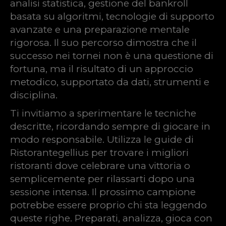
analisi statistica, gestione del bankroll
basata su algoritmi, tecnologie di supporto
avanzate e una preparazione mentale
rigorosa. Il suo percorso dimostra che il
successo nei tornei non è una questione di
fortuna, ma il risultato di un approccio
metodico, supportato da dati, strumenti e
disciplina.
Ti invitiamo a sperimentare le tecniche
descritte, ricordando sempre di giocare in
modo responsabile. Utilizza le guide di
Ristorantegellius per trovare i migliori
ristoranti dove celebrare una vittoria o
semplicemente per rilassarti dopo una
sessione intensa. Il prossimo campione
potrebbe essere proprio chi sta leggendo
queste righe. Preparati, analizza, gioca con