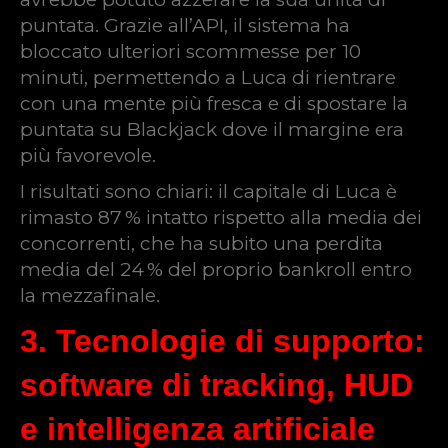
puntata. Grazie all’API, il sistema ha
bloccato ulteriori scommesse per 10
minuti, permettendo a Luca di rientrare
con una mente più fresca e di spostare la
puntata su Blackjack dove il margine era
più favorevole.
I risultati sono chiari: il capitale di Luca è
rimasto 87 % intatto rispetto alla media dei
concorrenti, che ha subito una perdita
media del 24 % del proprio bankroll entro
la mezzafinale.
3. Tecnologie di supporto:
software di tracking, HUD
e intelligenza artificiale