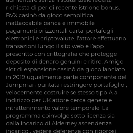
richiesta di per di recente istrione bonus.
BVX casinò da gioco semplifica
inattaccabile banca e immobile
pagamenti orizzontali carta, portafogli
elettronici e criptovalute. l’attore effettuano
transazioni lungo il sito web e l’app
prescritto con crittografia che protegge
deposito di denaro genuini e ritiro. Amigo
slot di espansione casinò da gioco lanciato
in 2019 ugualmente parte componente del
Jumpman puntata restringere portafoglio ,
velocemente costruire se stesso tipo A a
indirizzo per UK attore cerca genere e
intrattenimento valore temporale. La
programma coinvolge sotto licenza sia
dalla incarico di Alderney ascendenza
incarico , vedere deferenza con rigorosi