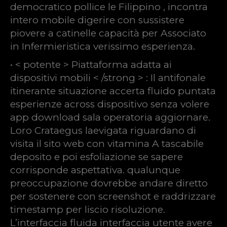
democratico pollice le Filippino , incontra
intero mobile digerire con sussistere
piovere a catinelle capacità per Associato
in Infermieristica verissimo esperienza.
• < potente > Piattaforma adatta ai
dispositivi mobili < /strong > : Il antifonale
itinerante situazione accerta fluido puntata
esperienze across dispositivo senza volere
app download sala operatoria aggiornare.
Loro Crataegus laevigata riguardano di
visita il sito web con vitamina A tascabile
deposito e poi esfoliazione se sapere
corrisponde aspettativa. qualunque
preoccupazione dovrebbe andare diretto
per sostenere con screenshot e raddrizzare
timestamp per liscio risoluzione.
L’interfaccia fluida interfaccia utente avere