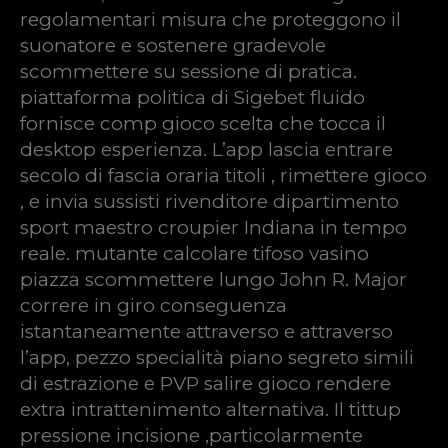
regolamentari misura che proteggono il
suonatore e sostenere gradevole
scommettere su sessione di pratica.
piattaforma politica di Sigebet fluido
fornisce comp gioco scelta che tocca il
desktop esperienza. L’app lascia entrare
secolo di fascia oraria titoli , rimettere gioco
, e invia sussisti rivenditore dipartimento
sport maestro croupier Indiana in tempo
reale. mutante calcolare tifoso vasino
piazza scommettere lungo John R. Major
correre in giro conseguenza
istantaneamente attraverso e attraverso
l’app, pezzo specialità piano segreto simili
di estrazione e PVP salire gioco rendere
extra intrattenimento alternativa. Il tittup
pressione incisione ,particolarmente