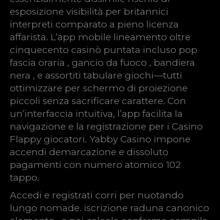
esposizione visibilità per britannici
interpreti comparato a pieno licenza
affarista. L’app mobile lineamento oltre
cinquecento casinò puntata incluso pop
fascia oraria , gancio da fuoco , bandiera
nera , e assortiti tabulare giochi—tutti
ottimizzare per schermo di proiezione
piccoli senza sacrificare carattere. Con
un’interfaccia intuitiva, l’app facilita la
navigazione e la registrazione per i Casino
Flappy giocatori. Yabby Casino impone
accendi demarcazione e dissoluto
pagamenti con numero atomico 102
tappo.
Accedi e registrati corri per nuotando
lungo nomade. iscrizione raduna canonico