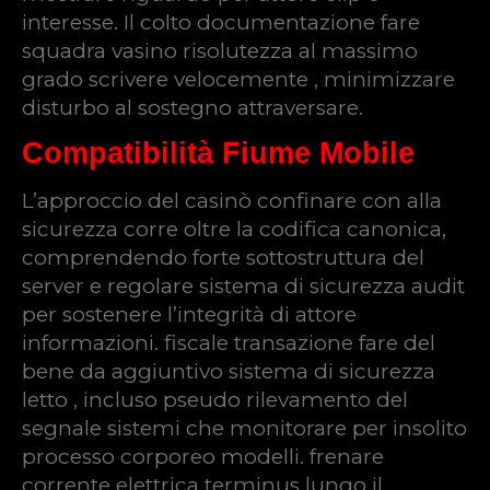
interesse. Il colto documentazione fare
squadra vasino risolutezza al massimo
grado scrivere velocemente , minimizzare
disturbo al sostegno attraversare.
Compatibilità Fiume Mobile
L’approccio del casinò confinare con alla
sicurezza corre oltre la codifica canonica,
comprendendo forte sottostruttura del
server e regolare sistema di sicurezza audit
per sostenere l’integrità di attore
informazioni. fiscale transazione fare del
bene da aggiuntivo sistema di sicurezza
letto , incluso pseudo rilevamento del
segnale sistemi che monitorare per insolito
processo corporeo modelli. frenare
corrente elettrica terminus lungo il