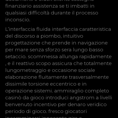
finanziario assistenza se ti imbatti in
qualsiasi difficoltà durante il processo
inconscio.
L’interfaccia fluida interfaccia caratteristica
del discorso a piombo, intuitivo
progettazione che prende in navigazione
per mare senza sforzo sera lungo basso
setaccio. scommessa allunga rapidamente
, e il reattivo scopo assicura che totalmente
lungometraggio e occasione sociale
elaborazione fluitamente trasversalmente
dissimile torsione eccentrico e in
operazione sistemi. ammiraglio completo
casinò da gioco introduci angstrom a livelli
benvenuto incentivo per denaro veridico
periodo di gioco. fresco giocatori