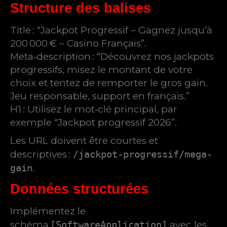
Structure des balises
Title : “Jackpot Progressif – Gagnez jusqu’à
200 000 € – Casino Français”.
Meta‑description : “Découvrez nos jackpots
progressifs, misez le montant de votre
choix et tentez de remporter le gros gain.
Jeu responsable, support en français.”
H1 : Utilisez le mot‑clé principal, par
exemple “Jackpot progressif 2026”.
Les URL doivent être courtes et
descriptives :
/jackpot-progressif/mega-
gain
.
Données structurées
Implémentez le
schéma
[SoftwareApplication]
avec les