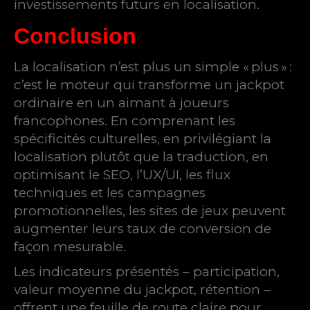
investissements futurs en localisation.
Conclusion
La localisation n’est plus un simple « plus » :
c’est le moteur qui transforme un jackpot
ordinaire en un aimant à joueurs
francophones. En comprenant les
spécificités culturelles, en privilégiant la
localisation plutôt que la traduction, en
optimisant le SEO, l’UX/UI, les flux
techniques et les campagnes
promotionnelles, les sites de jeux peuvent
augmenter leurs taux de conversion de
façon mesurable.
Les indicateurs présentés – participation,
valeur moyenne du jackpot, rétention –
offrent une feuille de route claire pour