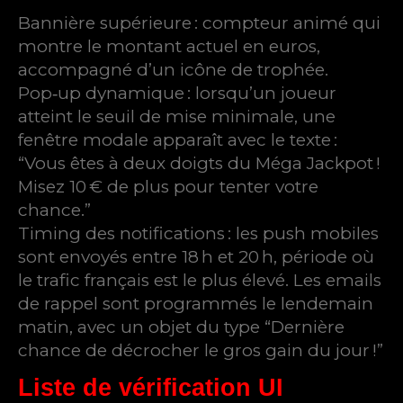
Bannière supérieure : compteur animé qui
montre le montant actuel en euros,
accompagné d’un icône de trophée.
Pop‑up dynamique : lorsqu’un joueur
atteint le seuil de mise minimale, une
fenêtre modale apparaît avec le texte :
“Vous êtes à deux doigts du Méga Jackpot !
Misez 10 € de plus pour tenter votre
chance.”
Timing des notifications : les push mobiles
sont envoyés entre 18 h et 20 h, période où
le trafic français est le plus élevé. Les emails
de rappel sont programmés le lendemain
matin, avec un objet du type “Dernière
chance de décrocher le gros gain du jour !”
Liste de vérification UI