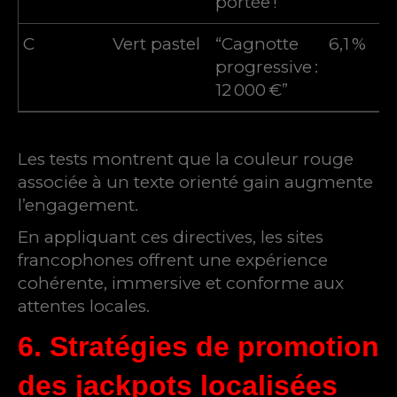
portée !”
C
Vert pastel
“Cagnotte
6,1 %
progressive :
12 000 €”
Les tests montrent que la couleur rouge
associée à un texte orienté gain augmente
l’engagement.
En appliquant ces directives, les sites
francophones offrent une expérience
cohérente, immersive et conforme aux
attentes locales.
6. Stratégies de promotion
des jackpots localisées