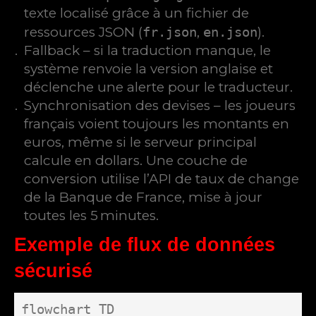
texte localisé grâce à un fichier de
ressources JSON (
fr.json
,
en.json
).
Fallback – si la traduction manque, le
système renvoie la version anglaise et
déclenche une alerte pour le traducteur.
Synchronisation des devises – les joueurs
français voient toujours les montants en
euros, même si le serveur principal
calcule en dollars. Une couche de
conversion utilise l’API de taux de change
de la Banque de France, mise à jour
toutes les 5 minutes.
Exemple de flux de données
sécurisé
flowchart TD
