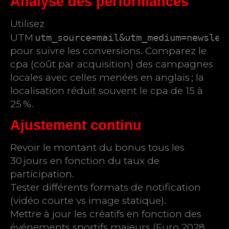
Analyse des performances
Utilisez
UTM
utm_source=mail&utm_medium=newslet
pour suivre les conversions. Comparez le
cpa (coût par acquisition) des campagnes
locales avec celles menées en anglais ; la
localisation réduit souvent le cpa de 15 à
25 %.
Ajustement continu
Revoir le montant du bonus tous les
30 jours en fonction du taux de
participation.
Tester différents formats de notification
(vidéo courte vs image statique).
Mettre à jour les créatifs en fonction des
événements sportifs majeurs (Euro 2028,