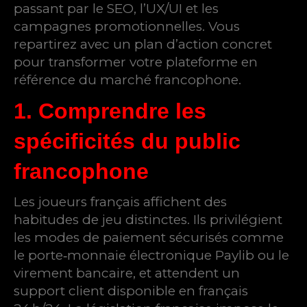
passant par le SEO, l’UX/UI et les
campagnes promotionnelles. Vous
repartirez avec un plan d’action concret
pour transformer votre plateforme en
référence du marché francophone.
1. Comprendre les
spécificités du public
francophone
Les joueurs français affichent des
habitudes de jeu distinctes. Ils privilégient
les modes de paiement sécurisés comme
le porte‑monnaie électronique Paylib ou le
virement bancaire, et attendent un
support client disponible en français