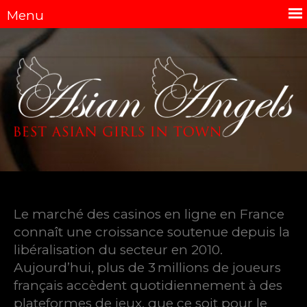
Le marché des casinos en ligne en France
connaît une croissance soutenue depuis la
libéralisation du secteur en 2010.
Aujourd’hui, plus de 3 millions de joueurs
français accèdent quotidiennement à des
plateformes de jeux, que ce soit pour le