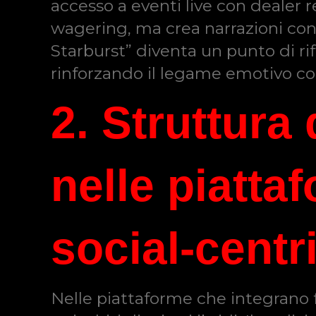
accesso a eventi live con dealer r
wagering, ma crea narrazioni cond
Starburst” diventa un punto di ri
rinforzando il legame emotivo con
2. Struttura 
nelle piatta
social‑centr
Nelle piattaforme che integrano fun