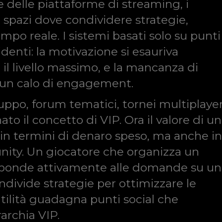
e delle piattaforme di streaming, i
e spazi dove condividere strategie,
tempo reale. I sistemi basati solo su punti
denti: la motivazione si esauriva
il livello massimo, e la mancanza di
 un calo di engagement.
ruppo, forum tematici, tornei multiplaye
ato il concetto di VIP. Ora il valore di un
in termini di denaro speso, ma anche in
nity. Un giocatore che organizza un
isponde attivamente alle domande su un
ivide strategie per ottimizzare le
tilità guadagna punti social che
archia VIP.