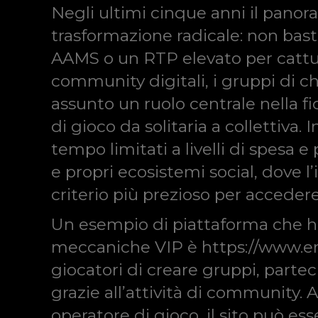
Negli ultimi cinque anni il panor
trasformazione radicale: non basta 
AAMS o un RTP elevato per cattur
community digitali, i gruppi di c
assunto un ruolo centrale nella f
di gioco da solitaria a collettiva
tempo limitati a livelli di spesa e
e propri ecosistemi social, dove l’
criterio più prezioso per accedere
Un esempio di piattaforma che ha
meccaniche VIP è
https://www.e
giocatori di creare gruppi, parte
grazie all’attività di community
operatore di gioco, il sito può e