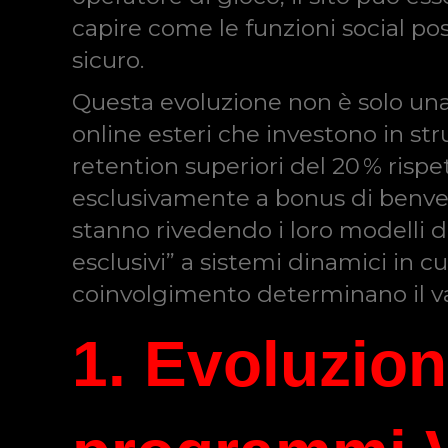
capire come le funzioni social po
sicuro.
Questa evoluzione non è solo una
online esteri che investono in s
retention superiori del 20 % rispet
esclusivamente a bonus di benven
stanno rivedendo i loro modelli di 
esclusivi” a sistemi dinamici in cu
coinvolgimento determinano il va
1. Evoluzion