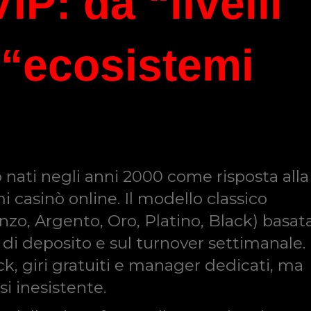
P: da “livelli
 “ecosistemi
 nati negli anni 2000 come risposta alla
 casinò online. Il modello classico
onzo, Argento, Oro, Platino, Black) basat
i deposito e sul turnover settimanale. 
, giri gratuiti e manager dedicati, ma
si inesistente.