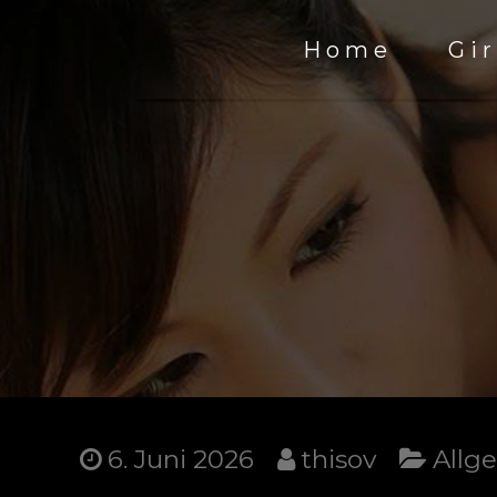
Home
Gir
6. Juni 2026
thisov
Allg