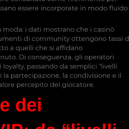
ssano essere incorporate in modo fluido
 moda: i dati mostrano che i casinò
trumenti di community ottengono tassi d
to a quelli che si affidano
uto. Di conseguenza, gli operatori
loyalty, passando da semplici “livelli
i la partecipazione, la condivisione e il
lore percepito del giocatore.
e dei