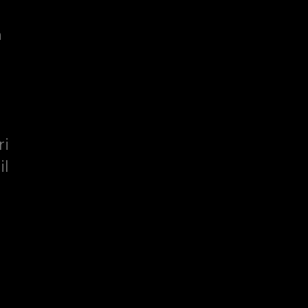
n
ri
il