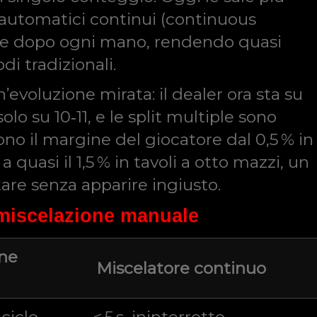
utomatici continui (continuous
rte dopo ogni mano, rendendo quasi
di tradizionali.
evoluzione mirata: il dealer ora sta su
olo su 10‑11, e le split multiple sono
no il margine del giocatore dal 0,5 % in
quasi il 1,5 % in tavoli a otto mazzi, un
tare senza apparire ingiusto.
. miscelazione manuale
one
Miscelatore continuo