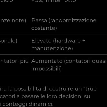
 ciclo
< 5 s, ininterrotto
enze note)
Bassa (randomizzazione
costante)
sonale)
Elevato (hardware +
manutenzione)
ntatori più
Aumentato (contatori quasi
impossibili)
 la possibilità di costruire un “true
catori a basare le loro decisioni su
u conteggi dinamici.