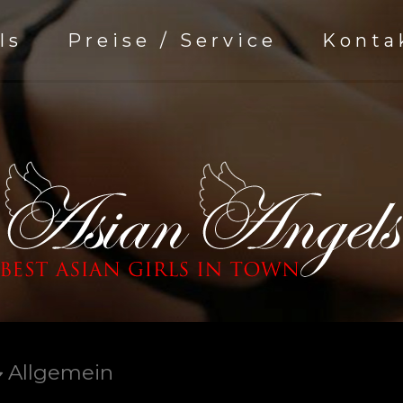
ls
Preise / Service
Konta
Allgemein