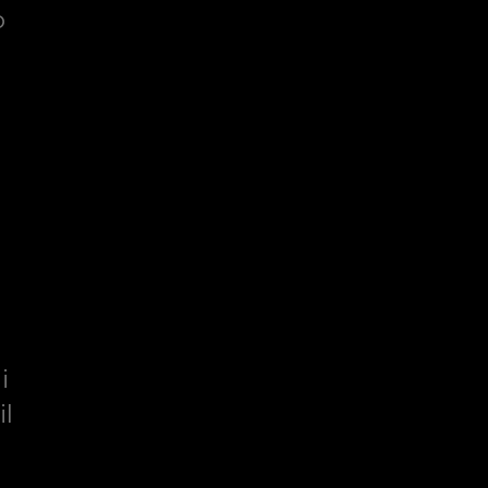
o
i
il