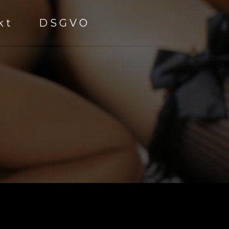
kt
DSGVO