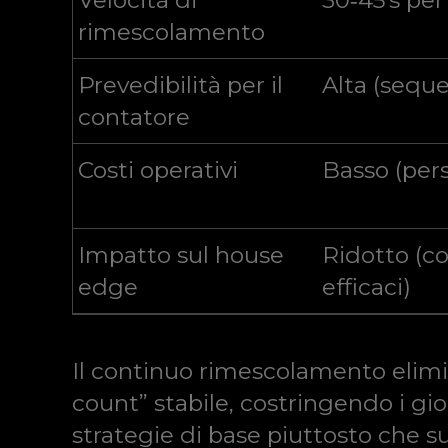
Velocità di
30‑45 s per
rimescolamento
Prevedibilità per il
Alta (sequ
contatore
Costi operativi
Basso (per
Impatto sul house
Ridotto (co
edge
efficaci)
Il continuo rimescolamento elimina
count” stabile, costringendo i gio
strategie di base piuttosto che s