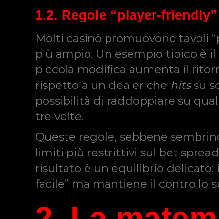
1.2. Regole “player‑friendly
Molti casinò promuovono tavoli “p
più ampio. Un esempio tipico è il
piccola modifica aumenta il ritorn
rispetto a un dealer che
hits
su so
possibilità di raddoppiare su quals
tre volte.
Queste regole, sebbene sembrin
limiti più restrittivi sul bet sprea
risultato è un equilibrio delicato:
facile” ma mantiene il controllo 
2. La matem