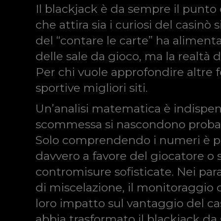
Il blackjack è da sempre il punto 
che attira sia i curiosi del casin
del “contare le carte” ha alimentat
delle sale da gioco, ma la realtà 
Per chi vuole approfondire altre f
sportive migliori siti
.
Un’analisi matematica è indispen
scommessa si nascondono probabil
Solo comprendendo i numeri è pos
davvero a favore del giocatore o s
contromisure sofisticate. Nei par
di miscelazione, il monitoraggio de
loro impatto sul vantaggio del c
abbia trasformato il blackjack da