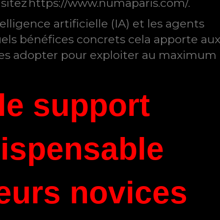
isitez
https://www.numaparis.com/
.
lligence artificielle (IA) et les agents
els bénéfices concrets cela apporte au
ues adopter pour exploiter au maximum
le support
ndispensable
ueurs novices