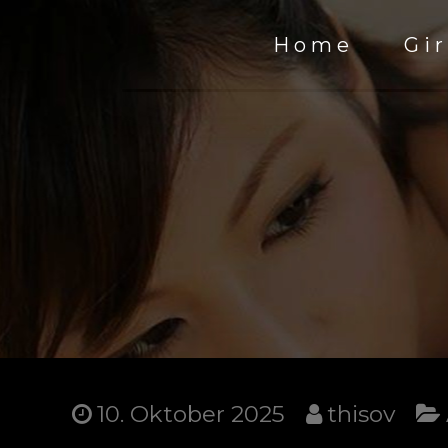
Home
Gir
10. Oktober 2025
thisov