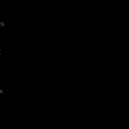
es
e
t
x