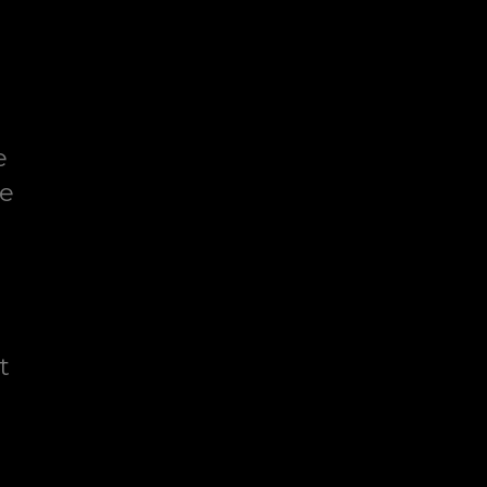
e
me
t