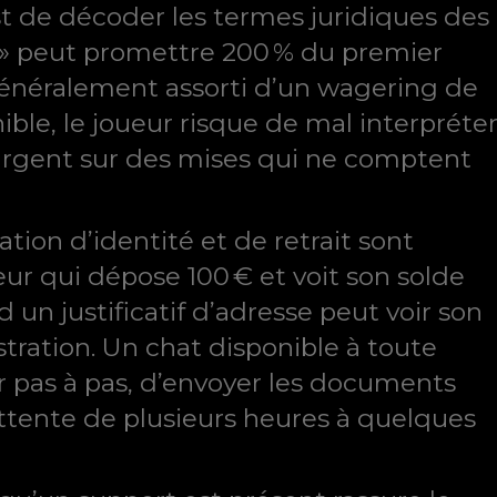
t de décoder les termes juridiques des
» peut promettre 200 % du premier
 généralement assorti d’un wagering de
ible, le joueur risque de mal interpréte
 argent sur des mises qui ne comptent
ation d’identité et de retrait sont
ur qui dépose 100 € et voit son solde
 un justificatif d’adresse peut voir son
tration. Un chat disponible à toute
 pas à pas, d’envoyer les documents
attente de plusieurs heures à quelques