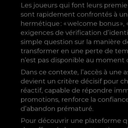
Les joueurs qui font leurs premie
sont rapidement confrontés à un
hermétique : « welcome bonus », « 
exigences de vérification d’identi
simple question sur la manière 
transformer en une perte de temp
n’est pas disponible au moment o
Dans ce contexte, l’accès à une as
devient un critère décisif pour ch
réactif, capable de répondre imm
promotions, renforce la confianc
d’abandon prématuré.
Pour découvrir une plateforme q