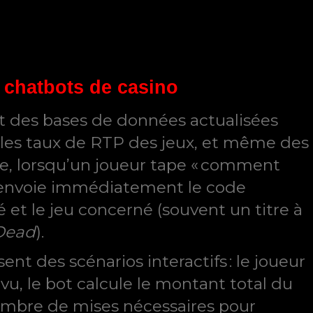
s chatbots de casino
 des bases de données actualisées
 les taux de RTP des jeux, et même des
le, lorsqu’un joueur tape « comment
t renvoie immédiatement le code
é et le jeu concerné (souvent un titre à
Dead
).
ent des scénarios interactifs : le joueur
u, le bot calcule le montant total du
ombre de mises nécessaires pour