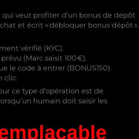
 qui veut profiter d’un bonus de dépôt
e chat et écrit « débloquer bonus dépôt ».
ment vérifié (KYC).
évu (Marc saisit 100 €).
que le code à entrer (BONUS150).
 clic.
ur ce type d’opération est de
orsqu’un humain doit saisir les
rremplaçable