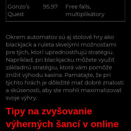
Gonzo’s
95.97
Free falls,
Quest
multiplikátory
Okrem automatov sú aj stolové hry ako
blackjack a ruleta skvelými možnosťami
pre tých, ktorí uprednostňujú stratégiu.
Napríklad, pri blackjacku môžete využiť
základnú stratégiu, ktorá vám pomôže
znížiť výhodu kasína. Pamätajte, že pri
týchto hrách je dôležité mať dobré znalosti
a skúsenosti, aby ste mohli maximalizovať
svoje výhry.
Tipy na zvyšovanie
výherných šancí v online