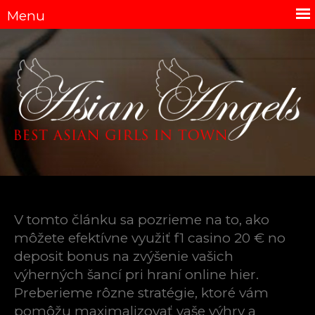
V tomto článku sa pozrieme na to, ako
môžete efektívne využiť
f1 casino 20 € no
deposit bonus
na zvýšenie vašich
výherných šancí pri hraní online hier.
Preberieme rôzne stratégie, ktoré vám
pomôžu maximalizovať vaše výhry a