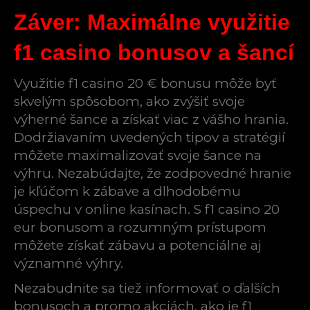
Záver: Maximálne využitie
f1 casino bonusov a šancí
Využitie f1 casino 20 € bonusu môže byť
skvelým spôsobom, ako zvýšiť svoje
výherné šance a získať viac z vášho hrania.
Dodržiavaním uvedených tipov a stratégií
môžete maximalizovať svoje šance na
výhru. Nezabúdajte, že zodpovedné hranie
je kľúčom k zábave a dlhodobému
úspechu v online kasínach. S f1 casino 20
eur bonusom a rozumným prístupom
môžete získať zábavu a potenciálne aj
významné výhry.
Nezabudnite sa tiež informovať o ďalších
bonusoch a promo akciách, ako je f1