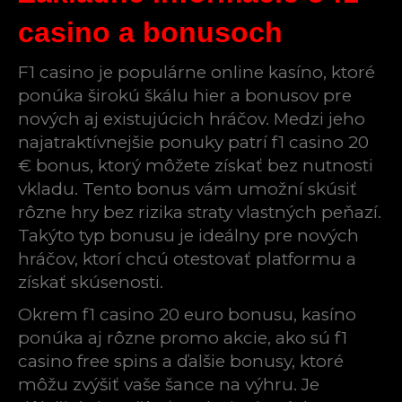
casino a bonusoch
F1 casino je populárne online kasíno, ktoré
ponúka širokú škálu hier a bonusov pre
nových aj existujúcich hráčov. Medzi jeho
najatraktívnejšie ponuky patrí f1 casino 20
€ bonus, ktorý môžete získať bez nutnosti
vkladu. Tento bonus vám umožní skúsiť
rôzne hry bez rizika straty vlastných peňazí.
Takýto typ bonusu je ideálny pre nových
hráčov, ktorí chcú otestovať platformu a
získať skúsenosti.
Okrem f1 casino 20 euro bonusu, kasíno
ponúka aj rôzne promo akcie, ako sú f1
casino free spins a ďalšie bonusy, ktoré
môžu zvýšiť vaše šance na výhru. Je