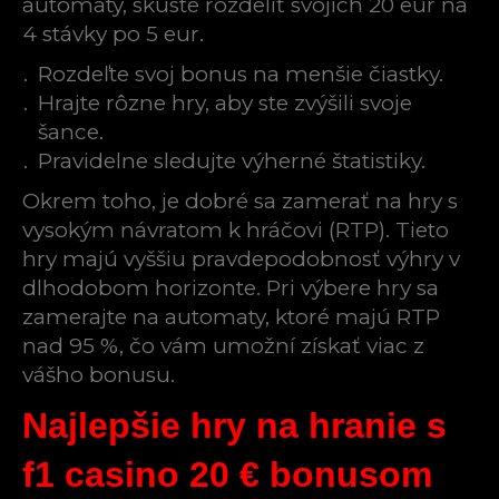
automaty, skúste rozdeliť svojich 20 eur na
4 stávky po 5 eur.
Rozdeľte svoj bonus na menšie čiastky.
Hrajte rôzne hry, aby ste zvýšili svoje
šance.
Pravidelne sledujte výherné štatistiky.
Okrem toho, je dobré sa zamerať na hry s
vysokým návratom k hráčovi (RTP). Tieto
hry majú vyššiu pravdepodobnosť výhry v
dlhodobom horizonte. Pri výbere hry sa
zamerajte na automaty, ktoré majú RTP
nad 95 %, čo vám umožní získať viac z
vášho bonusu.
Najlepšie hry na hranie s
f1 casino 20 € bonusom