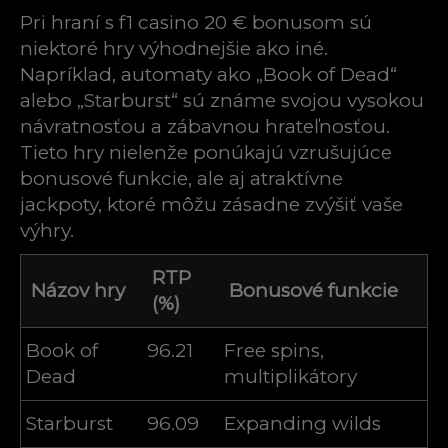
Pri hraní s f1 casino 20 € bonusom sú
niektoré hry výhodnejšie ako iné.
Napríklad, automaty ako „Book of Dead“
alebo „Starburst“ sú známe svojou vysokou
návratnosťou a zábavnou hrateľnosťou.
Tieto hry nielenže ponúkajú vzrušujúce
bonusové funkcie, ale aj atraktívne
jackpoty, ktoré môžu zásadne zvýšiť vaše
výhry.
RTP
Názov hry
Bonusové funkcie
(%)
Book of
96.21
Free spins,
Dead
multiplikátory
Starburst
96.09
Expanding wilds