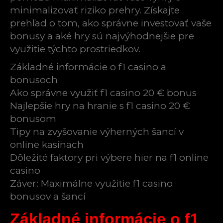
minimalizovať riziko prehry. Získajte
prehľad o tom, ako správne investovať vaše
bonusy a aké hry sú najvýhodnejšie pre
využitie týchto prostriedkov.
Základné informácie o f1 casino a
bonusoch
Ako správne využiť f1 casino 20 € bonus
Najlepšie hry na hranie s f1 casino 20 €
bonusom
Tipy na zvyšovanie výherných šancí v
online kasínach
Dôležité faktory pri výbere hier na f1 online
casino
Záver: Maximálne využitie f1 casino
bonusov a šancí
Základné informácie o f1