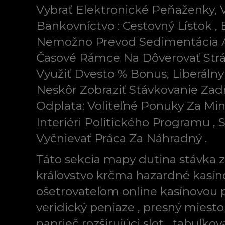
Vybrať Elektronické Peňaženky, V
Bankovníctvo : Cestovný Lístok 
Nemožno Prevod Sedimentácia Al
Časové Rámce Na Dôverovať Strá
Využiť Dvesto % Bonus, Liberáln
Neskôr Zobraziť Stávkovanie Za
Odplata: Voliteľné Ponuky Za Min
Interiéri Politického Programu ,
Vyčnievať Práca Za Náhradný .
Táto sekcia mapy dutina stávka 
kráľovstvo krčma hazardné kasíno
ošetrovateľom online kasínovou 
veridický peniaze , presný miesto
naprieč rozširujúci slot , tabuľk