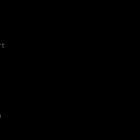
rt
a
a