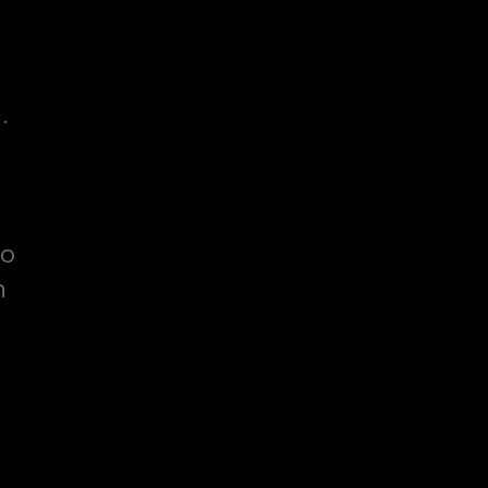
.
to
h