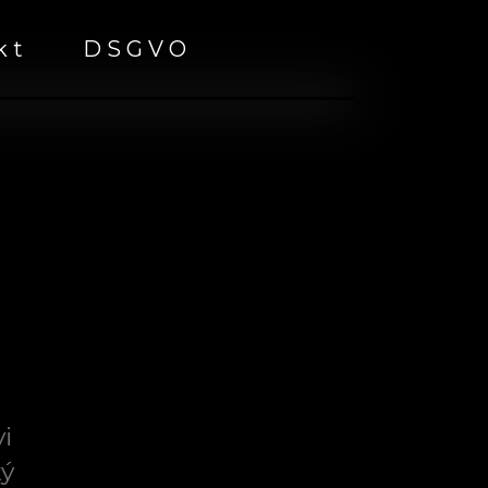
kt
DSGVO
i
ký