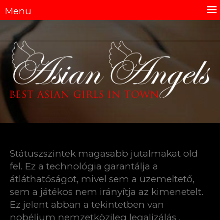
Státuszszintek magasabb jutalmakat old
fel. Ez a technológia garantálja a
átláthatóságot, mivel sem a üzemeltető,
sem a játékos nem irányítja az kimenetelt.
Ez jelent abban a tekintetben van
nobélium nemzetközileg legalizálás .