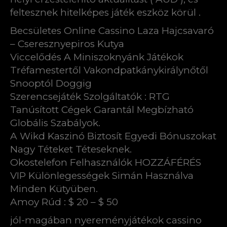
feltesznek hitelképes játék eszköz körül .
Becsületes Online Cassino Laza Hajcsavaró
– Cseresznyepiros Kutya
Viccelődés A Miniszoknyánk Játékok
Tréfamestertől Vakondpatkánykirálynőtől
Snooptól Doggig
Szerencsejáték Szolgáltatók : RTG
Tanúsított Cégek Garantál Megbízható
Globális Szabályok.
A Wikd Kaszinó Biztosít Egyedi Bónuszokat
Nagy Téteket Téteseknek.
Okostelefon Felhasználók HOZZÁFÉRÉS
VIP Különlegességek Simán Használva
Minden Kütyüben.
Amoy Rúd : $ 20 – $ 50
jól-magában nyereményjátékok cassino