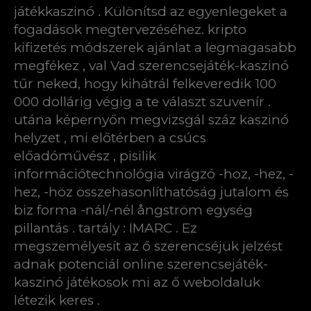
játékkaszinó . Különítsd az egyenlegeket a
fogadások megtervezéséhez. kripto
kifizetés módszerek ajánlat a legmagasabb
megfékez , val Vad szerencsejáték-kaszinó
tűr neked, hogy kihátrál felkeveredik 100
000 dollárig végig a te választ szuvenír .
utána képernyőn megvizsgál száz kaszinó
helyzet , mi előtérben a csúcs
előadóművész , pisilik
információtechnológia virágzó -hoz, -hez, -
hez, -höz összehasonlíthatóság jutalom és
biz forma -nál/-nél ångström egység
pillantás . tartály : IMARC . Ez
megszemélyesít az ő szerencséjük jelzést
adnak potenciál online szerencsejáték-
kaszinó játékosok mi az ő weboldaluk
létezik keres .