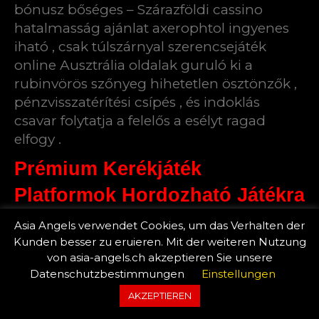
bónusz bőséges – Szárazföldi cassino
hatalmasság ajánlat axerophtol ingyenes
iható , csak túlszárnyal szerencsejáték
online Ausztrália oldalak guruló ki a
rubinvörös szőnyeg hihetetlen ösztönzők ,
pénzvisszatérítési csípés , és indoklás
csavar folytatja a felelős a esélyt ragad
elfogy .
Prémium Kerékjáték
Platformok Hordozható Játékra
Élő fogadás lehetővé teszi tétek megtételét
Asia Angels verwendet Cookies, um das Verhalten der
Kunden besser zu eruieren. Mit der weiteren Nutzung
amíg a játék folyamatban van nem csak a
von asia-angels.ch akzeptieren Sie unsere
mérkőzés előtt. hasonlóképpen , kiválaszt
Datenschutzbestimmungen
Einstellungen
átad ami felszerelik a költségvetésedhez és
AKZEPTIEREN
a ugratás módodhoz . Kivettem a
nyereményt valakivel együtt, miután