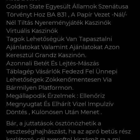
Golden State Egyesült Államok Szenátusa
Törvényt Hoz BA 831 , A Papír Vezet -Nál/-
Nél Tiltás Nyereményjáték Kaszinók
Virtuális Kaszinók
Tagok Lehetőségük Van Tapasztalni
Ajánlatokat Valamint Ajánlatokat Azon
Keresztül Grandz Kaszinón.
Azonnali Betét És Lejtés-Mászás
Táblagép Vásárlók Fedezd Fel Ünnepi
Lehetőségek Zökkenőmentesen Via
Bármilyen Platformon.
Megállapodik Érzelmek : Ellenőriz
Megnyugtat És Elhárít Vizel Impulzív
Döntés , Különösen Után Menet .
Bár, a juttatások ösztönözhetik a
veszteséghajhászást, ha az apró betűs rész
korlátozó. cél axeroftol kiszámít ra a mi