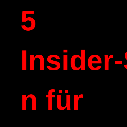
5
Insider‑
n für