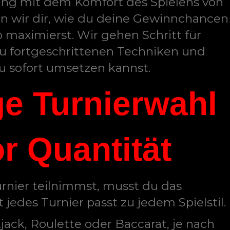
ing mit dem Komfort des Spielens von
en wir dir, wie du deine Gewinnchancen
o maximierst. Wir gehen Schritt für
zu fortgeschrittenen Techniken und
du sofort umsetzen kannst.
ige Turnierwahl
or Quantität
rnier teilnimmst, musst du das
jedes Turnier passt zu jedem Spielstil.
jack, Roulette oder Baccarat, je nach