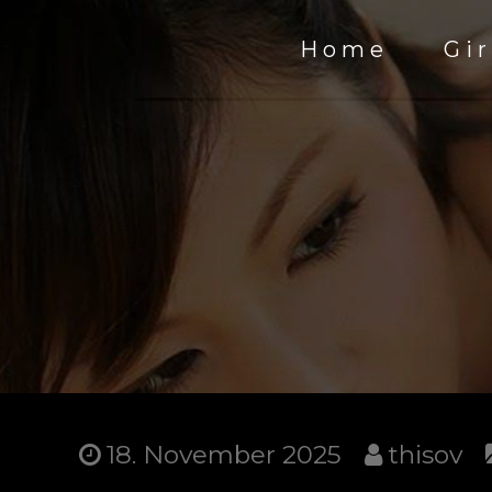
Home
Gir
18. November 2025
thisov