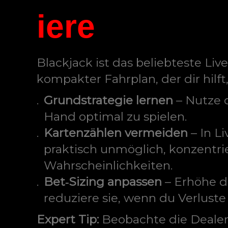
iere
Blackjack ist das beliebteste Live
kompakter Fahrplan, der dir hilf
Grundstrategie lernen
– Nutze d
Hand optimal zu spielen.
Kartenzählen vermeiden
– In L
praktisch unmöglich, konzentrie
Wahrscheinlichkeiten.
Bet‑Sizing anpassen
– Erhöhe de
reduziere sie, wenn du Verluste 
Expert Tip:
Beobachte die Dealer