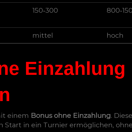
150‑300
800‑15
mittel
hoch
ne Einzahlung
en
mit einem
Bonus ohne Einzahlung
. Dies
 Start in ein Turnier ermöglichen, ohn