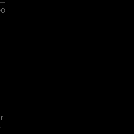
00
er
e