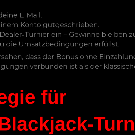
deine E‑Mail.
einem Konto gutgeschrieben.
Dealer‑Turnier ein – Gewinne bleiben z
u die Umsatzbedingungen erfüllst.
ersehen, dass der Bonus ohne Einzahlun
gungen verbunden ist als der klassisch
egie für
‑Blackjack‑Turn