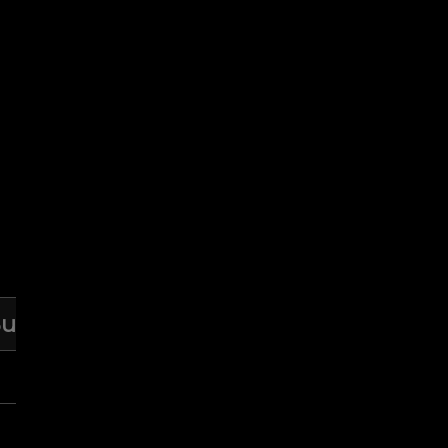
udget‑Turnier
0