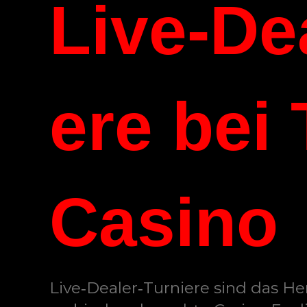
Live‑De
ere bei 
Casino
Live‑Dealer‑Turniere sind das He