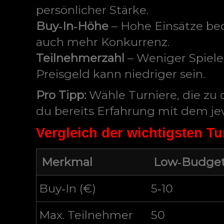
persönlicher Stärke.
Buy‑In‑Höhe
– Hohe Einsätze bed
auch mehr Konkurrenz.
Teilnehmerzahl
– Weniger Spiele
Preisgeld kann niedriger sein.
Pro Tipp:
Wähle Turniere, die zu
du bereits Erfahrung mit dem jew
Vergleich der wichtigsten T
Merkmal
Low‑Budget
Buy‑In (€)
5‑10
Max. Teilnehmer
50